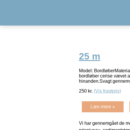
25 m
Model: BordløberMateria
bordløber cerise vævet a
hinanden.Svagt gennems
250
kr.
(Vis fragtpris)
Læs mere »
Vi har gennemgået de mes