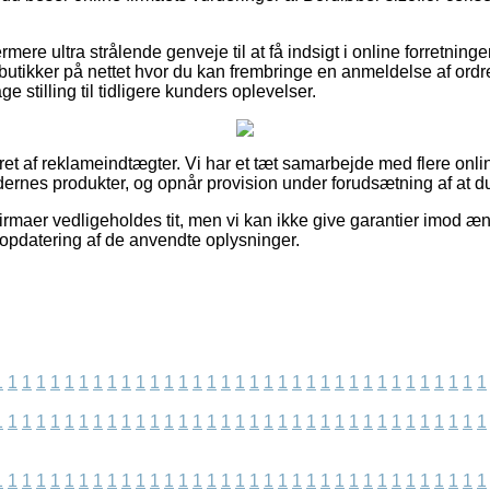
re ultra strålende genveje til at få indsigt i online forretning
utikker på nettet hvor du kan frembringe en anmeldelse af ordre
age stilling til tidligere kunders oplevelser.
eret af reklameindtægter. Vi har et tæt samarbejde med flere onl
rnes produkter, og opnår provision under forudsætning af at du
rmaer vedligeholdes tit, men vi kan ikke give garantier imod ænd
 opdatering af de anvendte oplysninger.
1
1
1
1
1
1
1
1
1
1
1
1
1
1
1
1
1
1
1
1
1
1
1
1
1
1
1
1
1
1
1
1
1
1
1
1
1
1
1
1
1
1
1
1
1
1
1
1
1
1
1
1
1
1
1
1
1
1
1
1
1
1
1
1
1
1
1
1
1
1
1
1
1
1
1
1
1
1
1
1
1
1
1
1
1
1
1
1
1
1
1
1
1
1
1
1
1
1
1
1
1
1
1
1
1