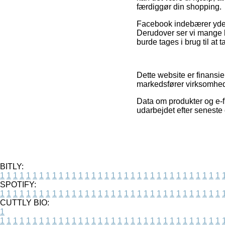
færdiggør din shopping.
Facebook indebærer yderme
Derudover ser vi mange b
burde tages i brug til at t
Dette website er finansi
markedsfører virksomhede
Data om produkter og e-fi
udarbejdet efter seneste
BITLY:
1
1
1
1
1
1
1
1
1
1
1
1
1
1
1
1
1
1
1
1
1
1
1
1
1
1
1
1
1
1
1
1
1
1
SPOTIFY:
1
1
1
1
1
1
1
1
1
1
1
1
1
1
1
1
1
1
1
1
1
1
1
1
1
1
1
1
1
1
1
1
1
1
CUTTLY BIO:
1
1
1
1
1
1
1
1
1
1
1
1
1
1
1
1
1
1
1
1
1
1
1
1
1
1
1
1
1
1
1
1
1
1
1