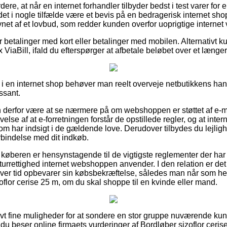
re, at når en internet forhandler tilbyder bedst i test varer for 
r det i nogle tilfælde være et bevis på en bedragerisk internet sho
et af et lovbud, som redder kunden overfor uoprigtige internet
for betalinger med kort eller betalinger med mobilen. Alternativt 
 ViaBill, ifald du efterspørger at afbetale beløbet over et længe
 i en internet shop behøver man reelt overveje netbutikkens hand
ssant.
derfor være at se nærmere på om webshoppen er støttet af e-mæ
lse af at e-forretningen forstår de opstillede regler, og at inter
m har indsigt i de gældende love. Derudover tilbydes du lejlighed
bindelse med dit indkøb.
 køberen er hensynstagende til de vigtigste reglementer der har
 returrettighed internet webshoppen anvender. I den relation er 
hver tid opbevarer sin købsbekræftelse, således man når som he
flor cerise 25 m, om du skal shoppe til en kvinde eller mand.
tivt fine muligheder for at sondere en stor gruppe nuværende kun
t du beser online firmaets vurderinger af Bordløber sizoflor ceri