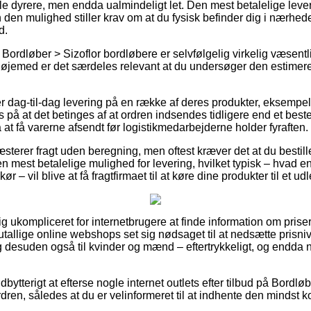
le dyrere, men endda ualmindeligt let. Den mest betalelige lever
 den mulighed stiller krav om at du fysisk befinder dig i nærhed
d.
Bordløber > Sizoflor bordløbere er selvfølgelig virkelig væsentl
t øjemed er det særdeles relevant at du undersøger den estimere
r dag-til-dag levering på en række af deres produkter, eksempel
på at det betinges af at ordren indsendes tidligere end et beste
at få varerne afsendt før logistikmedarbejderne holder fyraften.
sterer fragt uden beregning, men oftest kræver det at du bestiller
n mest betalelige mulighed for levering, hvilket typisk – hvad e
 – vil blive at få fragtfirmaet til at køre dine produkter til et ud
ig ukompliceret for internetbrugere at finde information om priser
 utallige online webshops set sig nødsaget til at nedsætte prisn
 og desuden også til kvinder og mænd – eftertrykkeligt, og endd
bytterigt at efterse nogle internet outlets efter tilbud på Bordlø
rdren, således at du er velinformeret til at indhente den mindst ko