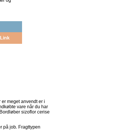
mer og
Link
r er meget anvendt er i
indkøbte vare når du har
Bordløber sizoflor cerise
er på job. Fragttypen