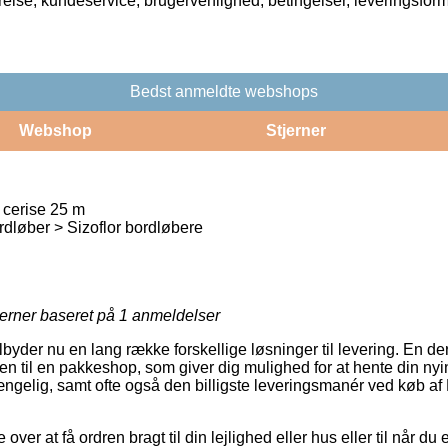
rrelse, kundeservice, brugervenlighed, betingelser, leveringsfor
Bedst anmeldte webshops
Webshop
Stjerner
 cerise 25 m
dløber > Sizoflor bordløbere
jerner baseret på
1
anmeldelser
tilbyder nu en lang række forskellige løsninger til levering. En de
dren til en pakkeshop, som giver dig mulighed for at hente din ny
 gængelig, samt ofte også den billigste leveringsmanér ved køb af 
r at få ordren bragt til din lejlighed eller hus eller til når du 