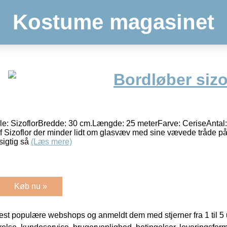
Kostume magasinet
Bordløber sizo
le: SizoflorBredde: 30 cm.Længde: 25 meterFarve: CeriseAntal:
f Sizoflor der minder lidt om glasvæv med sine vævede tråde på
igtig så
(Læs mere)
Køb nu »
t populære webshops og anmeldt dem med stjerner fra 1 til 5 ud