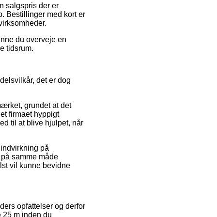
en salgspris der er
p. Bestillinger med kort er
 virksomheder.
kunne du overveje en
re tidsrum.
elsvilkår, det er dog
rket, grundet at det
net firmaet hyppigt
 til at blive hjulpet, når
 indvirkning på
det på samme måde
lst vil kunne bevidne
ders opfattelser og derfor
se 25 m inden du