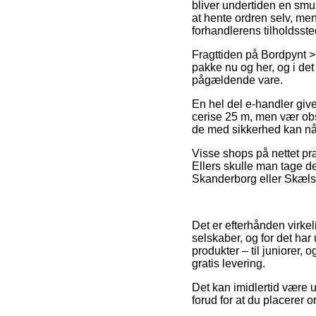
bliver undertiden en smu
at hente ordren selv, men
forhandlerens tilholdsste
Fragttiden på Bordpynt > 
pakke nu og her, og i de
pågældende vare.
En hel del e-handler give
cerise 25 m, men vær obs 
de med sikkerhed kan nå 
Visse shops på nettet præ
Ellers skulle man tage de
Skanderborg eller Skælskør
Det er efterhånden virkel
selskaber, og for det har
produkter – til juniorer,
gratis levering.
Det kan imidlertid være ud
forud for at du placerer o