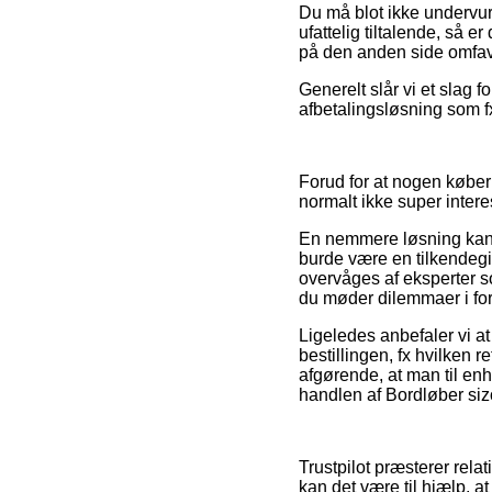
Du må blot ikke undervurde
ufattelig tiltalende, så e
på den anden side omfavn
Generelt slår vi et slag 
afbetalingsløsning som fx
Forud for at nogen køber
normalt ikke super intere
En nemmere løsning kan 
burde være en tilkendegive
overvåges af eksperter so
du møder dilemmaer i for
Ligeledes anbefaler vi at
bestillingen, fx hvilken
afgørende, at man til en
handlen af Bordløber sizo
Trustpilot præsterer rela
kan det være til hjælp, a