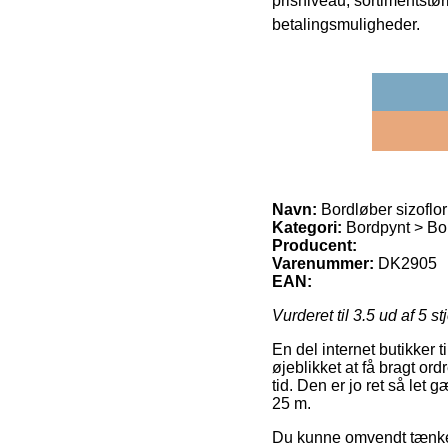
prisniveau, sortimentstø
betalingsmuligheder.
Navn:
Bordløber sizoflor
Kategori:
Bordpynt > Bor
Producent:
Varenummer:
DK2905
EAN:
Vurderet til
3.5
ud af 5 st
En del internet butikker 
øjeblikket at få bragt or
tid. Den er jo ret så let
25 m.
Du kunne omvendt tænke ove