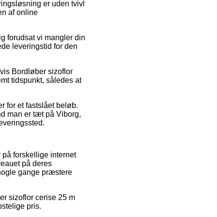
ingsløsning er uden tvivl
en af online
ig forudsat vi mangler din
de leveringstid for den
vis Bordløber sizoflor
mt tidspunkt, således at
 for et fastslået beløb.
nd man er tæt på Viborg,
leveringssted.
 på forskellige internet
iveauet på deres
a nogle gange præstere
ber sizoflor cerise 25 m
stelige pris.