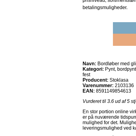
prisniveau, sortimentstø
betalingsmuligheder.
Navn:
Bordløber med gli
Kategori:
Pynt, bordpynt, 
fest
Producent:
Stoklasa
Varenummer:
2103136
EAN:
8591149854613
Vurderet til
3.6
ud af 5 st
En stor portion online vi
er på nuværende tidspunk
mulighed for det. Muligh
leveringsmulighed ved k