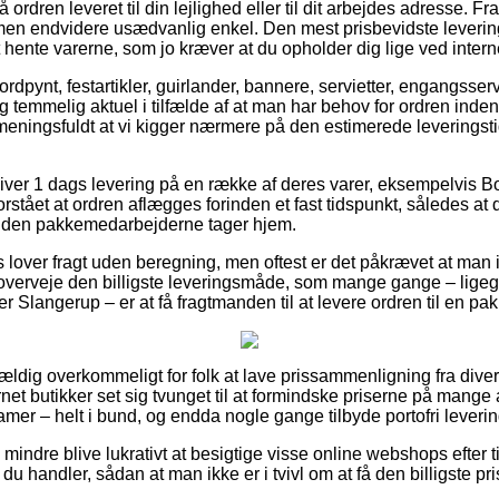
ordren leveret til din lejlighed eller til dit arbejdes adresse. F
, men endvidere usædvanlig enkel. Den mest prisbevidste leveri
hente varerne, som jo kræver at du opholder dig lige ved interne
dpynt, festartikler, guirlander, bannere, servietter, engangsservic
lig temmelig aktuel i tilfælde af at man har behov for ordren inden 
 meningsfuldt at vi kigger nærmere på den estimerede levering
iver 1 dags levering på en række af deres varer, eksempelvis B
rstået at ordren aflægges forinden et fast tidspunkt, således at 
 inden pakkemedarbejderne tager hjem.
ts lover fragt uden beregning, men oftest er det påkrævet at man
erveje den billigste leveringsmåde, som mange gange – ligeg
 Slangerup – er at få fragtmanden til at levere ordren til en pa
vældig overkommeligt for folk at lave prissammenligning fra diver
et butikker set sig tvunget til at formindske priserne på mange a
damer – helt i bund, og endda nogle gange tilbyde portofri leverin
 mindre blive lukrativt at besigtige visse online webshops efter
u handler, sådan at man ikke er i tvivl om at få den billigste pri