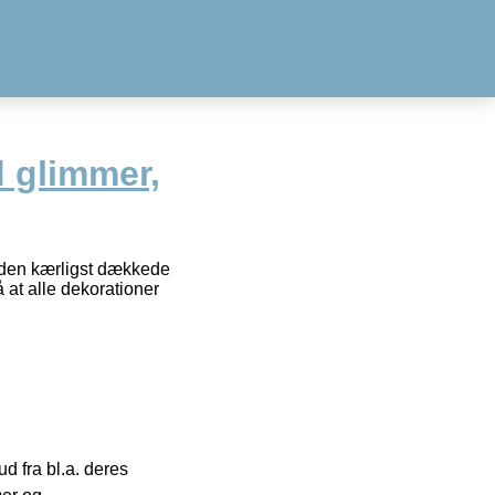
 glimmer,
å den kærligst dækkede
å at alle dekorationer
 fra bl.a. deres