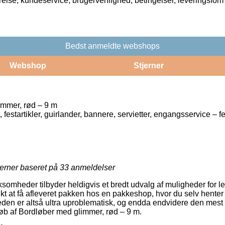
rrelse, kundeservice, brugervenlighed, betingelser, leveringsfor
Bedst anmeldte webshops
Webshop
Stjerner
mmer, rød – 9 m
festartikler, guirlander, bannere, servietter, engangsservice – fest
jerner baseret på
33
anmeldelser
rksomheder tilbyder heldigvis et bredt udvalg af muligheder for l
t at få afleveret pakken hos en pakkeshop, hvor du selv henter
eden er altså ultra uproblematisk, og endda endvidere den mest 
øb af Bordløber med glimmer, rød – 9 m.