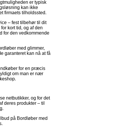
ragtmuligheden er typisk
ngsløsning kan ikke
t firmaets tilholdssted.
e – fest tilbehør til dit
for kort tid, og af den
stid for den vedkommende
ordløber med glimmer,
de garanteret kan nå at få
 indkøber for en præcis
yldigt om man er nær
kkeshop.
se netbutikker, og for det
f deres produkter – til
g.
 tilbud på Bordløber med
s.