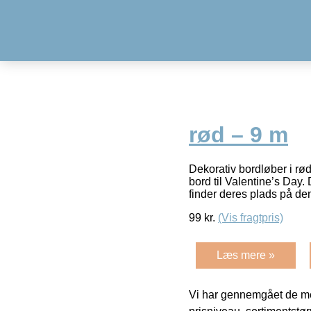
rød – 9 m
Dekorativ bordløber i rø
bord til Valentine’s Day.
finder deres plads på de
99
kr.
(Vis fragtpris)
Læs mere »
Vi har gennemgået de mes