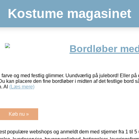
Kostume magasinet
Bordløber med
d farve og med festlig glimmer. Uundværlig på julebord! Eller p
 Du kan placere den fine bordløber i midten af det festlige bord s
n. Al
(Læs mere)
Køb nu »
t populære webshops og anmeldt dem med stjerner fra 1 til 5 ud