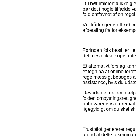
Du bør imidlertid ikke gl
bør det i nogle tilfælde 
fald omfavnet af en regel
Vi tilråder generelt køb 
afbetaling fra for eksemp
Forinden folk bestiller i
det meste ikke super inte
Et alternativt forslag ka
et tegn på at online for
regelmæssigt besøges af
assistance, hvis du udsæt
Desuden er det en hjælp
fx den ombytningsrettigh
opbevarer ens ordremail,
ligegyldigt om du skal sh
Trustpilot genererer reg
grund af dette rekomman