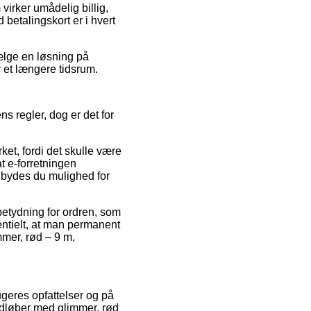
virker umådelig billig,
 betalingskort er i hvert
vælge en løsning på
r et længere tidsrum.
s regler, dog er det for
ket, fordi det skulle være
t e-forretningen
lbydes du mulighed for
etydning for ordren, som
entielt, at man permanent
mmer, rød – 9 m,
ugeres opfattelser og på
rdløber med glimmer, rød