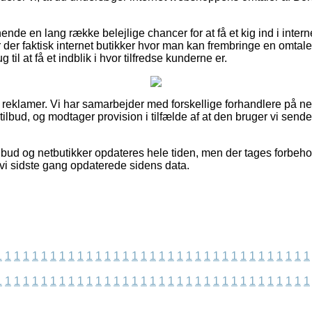
de en lang række belejlige chancer for at få et kig ind i intern
 der faktisk internet butikker hvor man kan frembringe en omtal
g til at få et indblik i hvor tilfredse kunderne er.
f reklamer. Vi har samarbejder med forskellige forhandlere på net
ilbud, og modtager provision i tilfælde af at den bruger vi sende
bud og netbutikker opdateres hele tiden, men der tages forbehol
n vi sidste gang opdaterede sidens data.
1
1
1
1
1
1
1
1
1
1
1
1
1
1
1
1
1
1
1
1
1
1
1
1
1
1
1
1
1
1
1
1
1
1
1
1
1
1
1
1
1
1
1
1
1
1
1
1
1
1
1
1
1
1
1
1
1
1
1
1
1
1
1
1
1
1
1
1
1
1