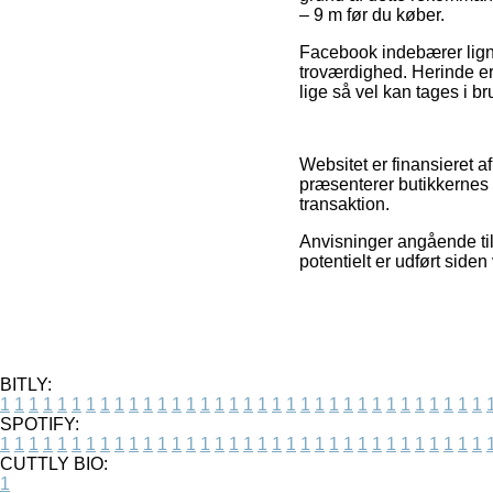
– 9 m før du køber.
Facebook indebærer lignen
troværdighed. Herinde er
lige så vel kan tages i bru
Websitet er finansieret a
præsenterer butikkernes t
transaktion.
Anvisninger angående til
potentielt er udført side
BITLY:
1
1
1
1
1
1
1
1
1
1
1
1
1
1
1
1
1
1
1
1
1
1
1
1
1
1
1
1
1
1
1
1
1
1
SPOTIFY:
1
1
1
1
1
1
1
1
1
1
1
1
1
1
1
1
1
1
1
1
1
1
1
1
1
1
1
1
1
1
1
1
1
1
CUTTLY BIO:
1