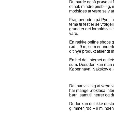
Du burde også prøve at få 
et hak mindre prisbillig
modsiges at være selv at 
Fragtperioden på Pynt, bor
tema til fest er selvfølge
grund er det forholdsvis
vare.
En række online shops g
rød – 9 m, som er underfo
dit nye produkt afsendt
En hel del internet outle
sum. Desuden kan man ov
København, Nakskov eller
Det har vist sig at være 
har mange Stoklasa intern
børn, samt til herrer og 
Derfor kan det ikke desto
glimmer, rød – 9 m inden d