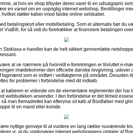
emme, at hvis en shop tilbyder deres varer til en udsalgspris som 
være en varsel om en uoprigtig internet webshop. Bestillinger med
, hvilket støtter køber imod falske online selskaber.
med betalingskort eller mobilbetaling. Som et alternativ bør du 
el ViaBill, for så vidt du foretrækker at finansiere betalingen ove
 en Stoklasa e-handler kan de helt sikkert gennemløbe netshoppen
ressant.
n være at se nærmere på hvorvidt e-forretningen er tilsluttet e-mær
retningen imødekommer den officielle danske lovgivning, udover a
 fagmænd som er indført i vedtægterne på området. Desuden ti
tes for problemer i forbindelse med dit indkøb.
 at køberen er vidende om de elementære reglementer der har b
ed webbutikken anvender. I den forbindelse er det tilmed esses
 så man fremadrettet kan eftervise sit køb af Bordløber med gli
oppe til en mand eller kvinde.
ulære nyttige genveje til at vurdere en lang række nuværende br
derer vi, at du undersøger internet webshoppens omtaler af Bo