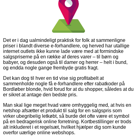
Det er i dag ualmindeligt praktisk for folk at sammenligne
priser i blandt diverse e-forhandlere, og herved har utallige
internet outlets ikke kunne lade være med at formindske
salgspriserne på en række af deres varer – til børn og
babyer, og desuden også til damer og herrer – helt i bund,
og endda nogle gange frembyde gratis fragt.
Det kan dog til hver en tid vise sig profitabelt at
sammenholde nogle få e-forhandlere efter rabatkoder på
Bordløber blonde, hvid forud for at du shopper, således at du
er sikret at antage den bedste pris.
Man skal lige meget hvad være omhyggelig med, at hvis en
netshop afsætter et produkt til salg for en salgspris som
virker ubegribelig letkøbt, så burde det ofte være et symbol
på en bedragerisk online forretning. Kortbestillinger er trods
alt inkluderet i et regelsæt, hvilket hjælper dig som kunde
overfor uærlige online webshops.