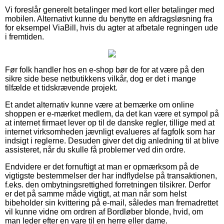
Vi foreslår generelt betalinger med kort eller betalinger med
mobilen. Alternativt kunne du benytte en afdragsløsning fra
for eksempel ViaBill, hvis du agter at afbetale regningen ude
i fremtiden.
Før folk handler hos en e-shop bør de for at være på den
sikre side bese netbutikkens vilkår, dog er det i mange
tilfælde et tidskrævende projekt.
Et andet alternativ kunne være at bemærke om online
shoppen er e-mærket medlem, da det kan være et sympol på
at internet firmaet lever op til de danske regler, tillige med at
internet virksomheden jævnligt evalueres af fagfolk som har
indsigt i reglerne. Desuden giver det dig anledning til at blive
assisteret, når du skulle få problemer ved din ordre.
Endvidere er det fornuftigt at man er opmærksom på de
vigtigste bestemmelser der har indflydelse på transaktionen,
f.eks. den ombytningsrettighed forretningen tilsikrer. Derfor
er det på samme måde vigtigt, at man når som helst
bibeholder sin kvittering på e-mail, således man fremadrettet
vil kunne vidne om ordren af Bordløber blonde, hvid, om
man leder efter en vare til en herre eller dame.