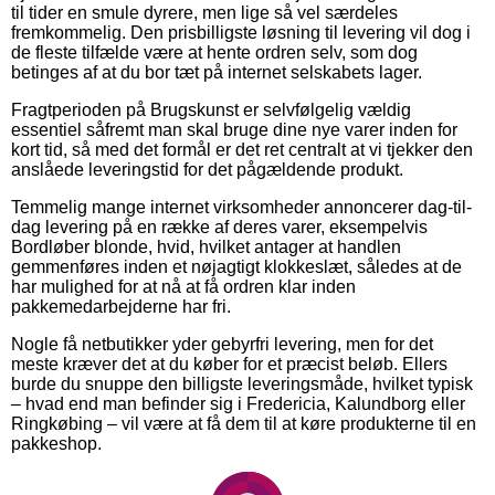
til tider en smule dyrere, men lige så vel særdeles
fremkommelig. Den prisbilligste løsning til levering vil dog i
de fleste tilfælde være at hente ordren selv, som dog
betinges af at du bor tæt på internet selskabets lager.
Fragtperioden på Brugskunst er selvfølgelig vældig
essentiel såfremt man skal bruge dine nye varer inden for
kort tid, så med det formål er det ret centralt at vi tjekker den
anslåede leveringstid for det pågældende produkt.
Temmelig mange internet virksomheder annoncerer dag-til-
dag levering på en række af deres varer, eksempelvis
Bordløber blonde, hvid, hvilket antager at handlen
gemmenføres inden et nøjagtigt klokkeslæt, således at de
har mulighed for at nå at få ordren klar inden
pakkemedarbejderne har fri.
Nogle få netbutikker yder gebyrfri levering, men for det
meste kræver det at du køber for et præcist beløb. Ellers
burde du snuppe den billigste leveringsmåde, hvilket typisk
– hvad end man befinder sig i Fredericia, Kalundborg eller
Ringkøbing – vil være at få dem til at køre produkterne til en
pakkeshop.