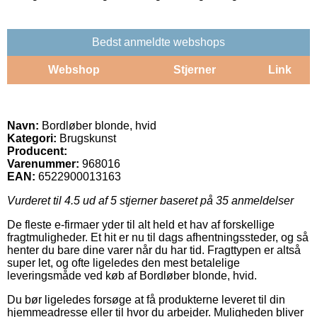
Bedst anmeldte webshops
Webshop
Stjerner
Link
Navn:
Bordløber blonde, hvid
Kategori:
Brugskunst
Producent:
Varenummer:
968016
EAN:
6522900013163
Vurderet til
4.5
ud af 5 stjerner baseret på
35
anmeldelser
De fleste e-firmaer yder til alt held et hav af forskellige
fragtmuligheder. Et hit er nu til dags afhentningssteder, og så
henter du bare dine varer når du har tid. Fragttypen er altså
super let, og ofte ligeledes den mest betalelige
leveringsmåde ved køb af Bordløber blonde, hvid.
Du bør ligeledes forsøge at få produkterne leveret til din
hjemmeadresse eller til hvor du arbejder. Muligheden bliver