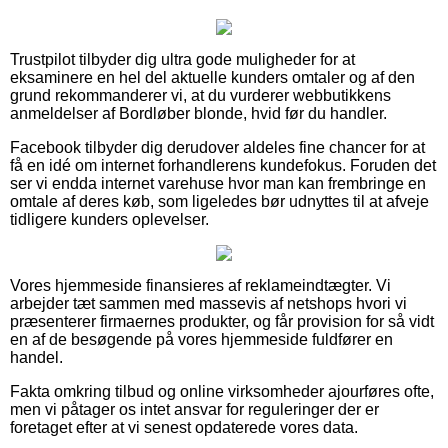
Trustpilot tilbyder dig ultra gode muligheder for at
eksaminere en hel del aktuelle kunders omtaler og af den
grund rekommanderer vi, at du vurderer webbutikkens
anmeldelser af Bordløber blonde, hvid før du handler.
Facebook tilbyder dig derudover aldeles fine chancer for at
få en idé om internet forhandlerens kundefokus. Foruden det
ser vi endda internet varehuse hvor man kan frembringe en
omtale af deres køb, som ligeledes bør udnyttes til at afveje
tidligere kunders oplevelser.
Vores hjemmeside finansieres af reklameindtægter. Vi
arbejder tæt sammen med massevis af netshops hvori vi
præsenterer firmaernes produkter, og får provision for så vidt
en af de besøgende på vores hjemmeside fuldfører en
handel.
Fakta omkring tilbud og online virksomheder ajourføres ofte,
men vi påtager os intet ansvar for reguleringer der er
foretaget efter at vi senest opdaterede vores data.