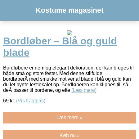
Kostume magasinet
Bordløber – Blå og guld
blade
Bordløbere er nem og elegant dekoration, der kan bruges til
både små og store fester. Med denne stilfulde
bordløberÂ med smukke motiver af blade i blå og guld kan
du let pynte festlokalet op. Bordløberen kan klippes til, så
deÂ passer til bordene, og efte
(Læs mere)
69
kr.
(Vis fragtpris)
Læs mere »
Køb nu »