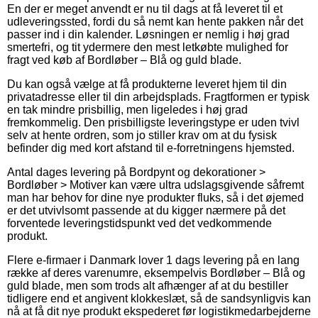
En der er meget anvendt er nu til dags at få leveret til et
udleveringssted, fordi du så nemt kan hente pakken når det
passer ind i din kalender. Løsningen er nemlig i høj grad
smertefri, og tit ydermere den mest letkøbte mulighed for
fragt ved køb af Bordløber – Blå og guld blade.
Du kan også vælge at få produkterne leveret hjem til din
privatadresse eller til din arbejdsplads. Fragtformen er typisk
en tak mindre prisbillig, men ligeledes i høj grad
fremkommelig. Den prisbilligste leveringstype er uden tvivl
selv at hente ordren, som jo stiller krav om at du fysisk
befinder dig med kort afstand til e-forretningens hjemsted.
Antal dages levering på Bordpynt og dekorationer >
Bordløber > Motiver kan være ultra udslagsgivende såfremt
man har behov for dine nye produkter fluks, så i det øjemed
er det utvivlsomt passende at du kigger nærmere på det
forventede leveringstidspunkt ved det vedkommende
produkt.
Flere e-firmaer i Danmark lover 1 dags levering på en lang
række af deres varenumre, eksempelvis Bordløber – Blå og
guld blade, men som trods alt afhænger af at du bestiller
tidligere end et angivent klokkeslæt, så de sandsynligvis kan
nå at få dit nye produkt ekspederet før logistikmedarbejderne