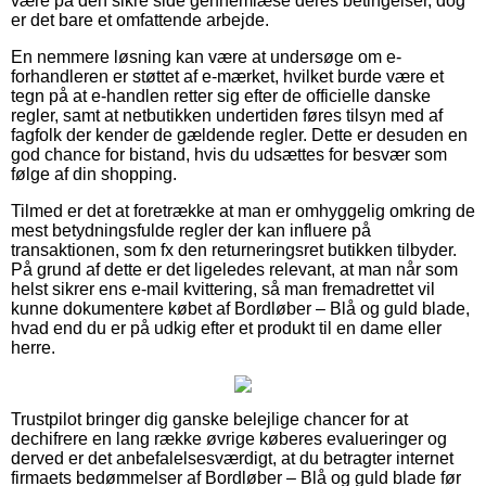
være på den sikre side gennemlæse deres betingelser, dog
er det bare et omfattende arbejde.
En nemmere løsning kan være at undersøge om e-
forhandleren er støttet af e-mærket, hvilket burde være et
tegn på at e-handlen retter sig efter de officielle danske
regler, samt at netbutikken undertiden føres tilsyn med af
fagfolk der kender de gældende regler. Dette er desuden en
god chance for bistand, hvis du udsættes for besvær som
følge af din shopping.
Tilmed er det at foretrække at man er omhyggelig omkring de
mest betydningsfulde regler der kan influere på
transaktionen, som fx den returneringsret butikken tilbyder.
På grund af dette er det ligeledes relevant, at man når som
helst sikrer ens e-mail kvittering, så man fremadrettet vil
kunne dokumentere købet af Bordløber – Blå og guld blade,
hvad end du er på udkig efter et produkt til en dame eller
herre.
Trustpilot bringer dig ganske belejlige chancer for at
dechifrere en lang række øvrige køberes evalueringer og
derved er det anbefalelsesværdigt, at du betragter internet
firmaets bedømmelser af Bordløber – Blå og guld blade før