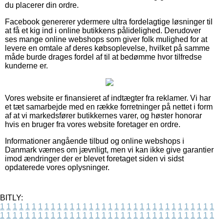
du placerer din ordre.
Facebook genererer ydermere ultra fordelagtige løsninger til
at få et kig ind i online butikkens pålidelighed. Derudover
ses mange online webshops som giver folk mulighed for at
levere en omtale af deres købsoplevelse, hvilket på samme
måde burde drages fordel af til at bedømme hvor tilfredse
kunderne er.
Vores website er finansieret af indtægter fra reklamer. Vi har
et tæt samarbejde med en række forretninger på nettet i form
af at vi markedsfører butikkernes varer, og høster honorar
hvis en bruger fra vores website foretager en ordre.
Informationer angående tilbud og online webshops i
Danmark værnes om jævnligt, men vi kan ikke give garantier
imod ændringer der er blevet foretaget siden vi sidst
opdaterede vores oplysninger.
BITLY:
1
1
1
1
1
1
1
1
1
1
1
1
1
1
1
1
1
1
1
1
1
1
1
1
1
1
1
1
1
1
1
1
1
1
1
1
1
1
1
1
1
1
1
1
1
1
1
1
1
1
1
1
1
1
1
1
1
1
1
1
1
1
1
1
1
1
1
1