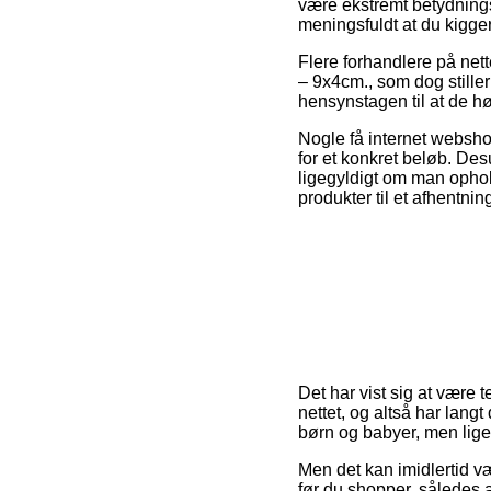
være ekstremt betydning
meningsfuldt at du kigge
Flere forhandlere på net
– 9x4cm., som dog stiller
hensynstagen til at de hø
Nogle få internet websho
for et konkret beløb. Des
ligegyldigt om man ophold
produkter til et afhentnin
Det har vist sig at være t
nettet, og altså har langt
børn og babyer, men lige
Men det kan imidlertid væ
før du shopper, således 