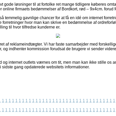
ivt gode løsninger til at fortolke ret mange tidligere køberes omt
er online firmaets bedømmelser af Bordkort, rød – 9x4cm. forud f
å temmelig gavnlige chancer for at få en idé om internet forret
 forretninger hvor man kan skrive en bedømmelse af ordreforløbe
illing til hvor tilfredse kunderne er.
ret af reklameindtægter. Vi har faste samarbejder med forskellige
r, og indhenter kommission forudsat de brugere vi sender videre
d og internet outlets værnes om tit, men man kan ikke stille os ans
vi sidste gang opdaterede websitets informationer.
1
1
1
1
1
1
1
1
1
1
1
1
1
1
1
1
1
1
1
1
1
1
1
1
1
1
1
1
1
1
1
1
1
1
1
1
1
1
1
1
1
1
1
1
1
1
1
1
1
1
1
1
1
1
1
1
1
1
1
1
1
1
1
1
1
1
1
1
1
1