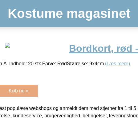
Kostume magasinet
Bordkort, rød 
on.Â Indhold: 20 stk.Farve: RødStørrelse: 9x4cm
(Læs mere)
Køb nu »
t populære webshops og anmeldt dem med stjerner fra 1 til 5 ud
rrelse, kundeservice, brugervenlighed, betingelser, leveringsfor