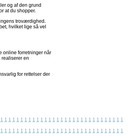
aler og af den grund
or at du shopper.
ningens troværdighed.
t, hvilket lige så vel
 online forretninger når
 realiserer en
varlig for rettelser der
1
1
1
1
1
1
1
1
1
1
1
1
1
1
1
1
1
1
1
1
1
1
1
1
1
1
1
1
1
1
1
1
1
1
1
1
1
1
1
1
1
1
1
1
1
1
1
1
1
1
1
1
1
1
1
1
1
1
1
1
1
1