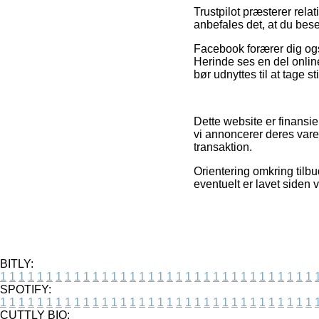
Trustpilot præsterer relat
anbefales det, at du bes
Facebook forærer dig ogs
Herinde ses en del online
bør udnyttes til at tage st
Dette website er finansie
vi annoncerer deres vare
transaktion.
Orientering omkring tilbu
eventuelt er lavet siden 
BITLY:
1
1
1
1
1
1
1
1
1
1
1
1
1
1
1
1
1
1
1
1
1
1
1
1
1
1
1
1
1
1
1
1
1
1
SPOTIFY:
1
1
1
1
1
1
1
1
1
1
1
1
1
1
1
1
1
1
1
1
1
1
1
1
1
1
1
1
1
1
1
1
1
1
CUTTLY BIO: