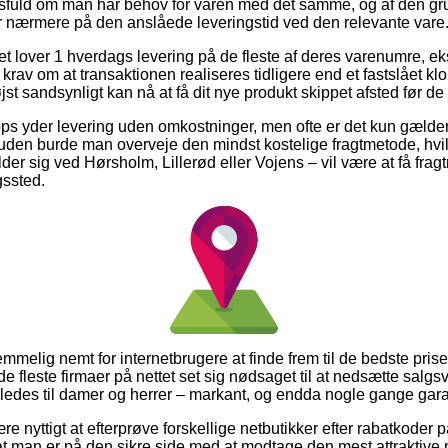
sfuld om man har behov for varen med det samme, og af den gr
r nærmere på den anslåede leveringstid ved den relevante vare
tet lover 1 hverdags levering på de fleste af deres varenumre, e
 krav om at transaktionen realiseres tidligere end et fastslået k
jst sandsynligt kan nå at få dit nye produkt skippet afsted før de 
ps yder levering uden omkostninger, men ofte er det kun gælde
uden burde man overveje den mindst kostelige fragtmetode, hvilke
er sig ved Hørsholm, Lillerød eller Vojens – vil være at få fragt
gssted.
emmelig nemt for internetbrugere at finde frem til de bedste prise
 de fleste firmaer på nettet set sig nødsaget til at nedsætte salgs
ledes til damer og herrer – markant, og endda nogle gange garan
re nyttigt at efterprøve forskellige netbutikker efter rabatkoder 
at man er på den sikre side med at modtage den mest attraktive p