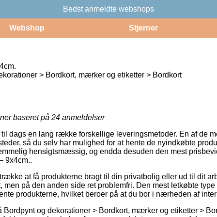
Bedst anmeldte webshops
Webshop
Stjerner
x4cm.
korationer > Bordkort, mærker og etiketter > Bordkort
rner baseret på
24
anmeldelser
il dags en lang række forskellige leveringsmetoder. En af de 
teder, så du selv har mulighed for at hente de nyindkøbte produ
o temmelig hensigtsmæssig, og endda desuden den mest prisbevi
 – 9x4cm..
kke at få produkterne bragt til din privatbolig eller ud til dit a
, men på den anden side ret problemfri. Den mest letkøbte type a
hente produkterne, hvilket beroer på at du bor i nærheden af int
Bordpynt og dekorationer > Bordkort, mærker og etiketter > Bord