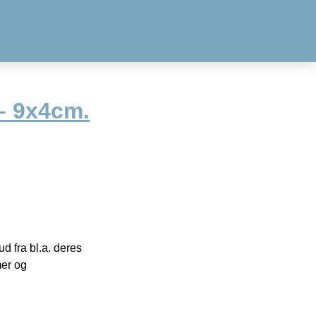
– 9x4cm.
 fra bl.a. deres
mer og