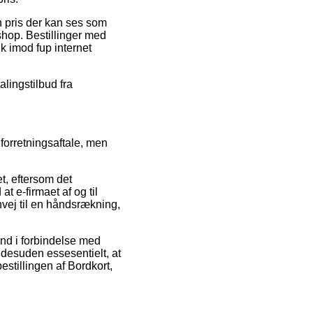
n pris der kan ses som
 shop. Bestillinger med
k imod fup internet
lingstilbud fra
 forretningsaftale, men
t, eftersom det
at e-firmaet af og til
nvej til en håndsrækning,
ind i forbindelse med
 desuden essesentielt, at
stillingen af Bordkort,