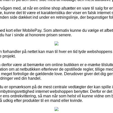
vågen med, at når en online shop afsætter en vare til salg for e
, kunne det tit være et karakteristika der viser en falsk internet
nden side dækket ind under en retningslinje, der begunstiger fol
med kort eller MobilePay. Som alternativ kunne du vælge et afbeta
du har i sinde at honorere prisen senere.
 en forhandler på nettet kan man til hver en tid tyde webshoppens
e projekt.
erfor være at bemærke om online butikken er e-mærke tilslutte
tion om at netbutikken efterlever de opstillede regler, tillige med 
er meget fortrolige de gældende love. Derudover giver det dig ge
rdringer ved din handel.
at du er opmærksom på de mest centrale vedtægter der kan spille 
ombytningsrettighed internet webshoppen benytter. Derfor er det
 ens ordrekvittering, så man når som helst vil kunne vidne om be
 udkig efter produkter til en mand eller kvinde.