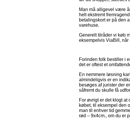
Man må alligevel være år
helt ekstremt fremragende
betalingskort er på den a
varehuse.
Generelt tilråder vi køb 
eksempelvis ViaBill, når 
Forinden folk bestiller i
det er oftest et omfattend
En nemmere løsning kan d
almindeligvis er en indika
besøges af jurister der 
såfremt du skulle få udfo
For øvrigt er det klogt 
købet, til eksempel den 
man til enhver tid gemmer
rød – 9x4cm., om du er på