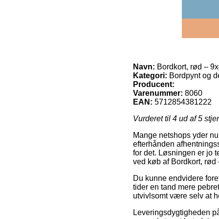
Navn:
Bordkort, rød – 9
Kategori:
Bordpynt og de
Producent:
Varenummer:
8060
EAN:
5712854381222
Vurderet til
4
ud af 5 stje
Mange netshops yder nu t
efterhånden afhentningss
for det. Løsningen er j
ved køb af Bordkort, rød
Du kunne endvidere foretræ
tider en tand mere pebret
utvivlsomt være selv at 
Leveringsdygtigheden på 