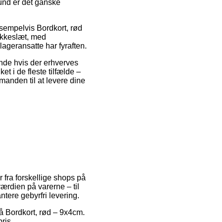
und er det ganske
.
ksempelvis Bordkort, rød
lokkeslæt, med
lageransatte har fyraften.
nde hvis der erhverves
t i de fleste tilfælde –
manden til at levere dine
r fra forskellige shops på
værdien på varerne – til
tere gebyrfri levering.
på Bordkort, rød – 9x4cm.
ris.