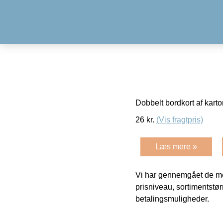
Dobbelt bordkort af kart
26
kr.
(Vis fragtpris)
Læs mere »
Vi har gennemgået de mes
prisniveau, sortimentstø
betalingsmuligheder.