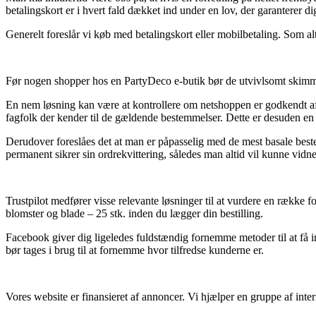
betalingskort er i hvert fald dækket ind under en lov, der garanterer d
Generelt foreslår vi køb med betalingskort eller mobilbetaling. Som alt
Før nogen shopper hos en PartyDeco e-butik bør de utvivlsomt skimme b
En nem løsning kan være at kontrollere om netshoppen er godkendt af e-
fagfolk der kender til de gældende bestemmelser. Dette er desuden en g
Derudover foreslåes det at man er påpasselig med de mest basale bestem
permanent sikrer sin ordrekvittering, således man altid vil kunne vid
Trustpilot medfører visse relevante løsninger til at vurdere en række
blomster og blade – 25 stk. inden du lægger din bestilling.
Facebook giver dig ligeledes fuldstændig fornemme metoder til at få i
bør tages i brug til at fornemme hvor tilfredse kunderne er.
Vores website er finansieret af annoncer. Vi hjælper en gruppe af inte