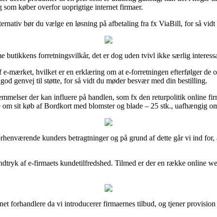
ig som køber overfor uoprigtige internet firmaer.
ernativ bør du vælge en løsning på afbetaling fra fx ViaBill, for så vidt
utikkens forretningsvilkår, det er dog uden tvivl ikke særlig interessa
mærket, hvilket er en erklæring om at e-forretningen efterfølger de offi
od genvej til støtte, for så vidt du møder besvær med din bestilling.
melser der kan influere på handlen, som fx den returpolitik online firma
ne om sit køb af Bordkort med blomster og blade – 25 stk., uafhængig om 
 forhenværende kunders betragtninger og på grund af dette går vi ind fo
ndtryk af e-firmaets kundetilfredshed. Tilmed er der en række online we
rnet forhandlere da vi introducerer firmaernes tilbud, og tjener provisi