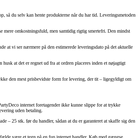
shop, så du selv kan hente produkterne når du har tid. Leveringsmetoden
nelse mere omkostningsfuld, men samtidig rigtig smertefri. Den mindst
nde at vi ser nærmere på den estimerede leveringsdato på det aktuelle
husk at det er regnet ud fra at ordren placeres inden et nøjagtigt
ække den mest prisbevidste form for levering, der tit – ligegyldigt om
PartyDeco internet foretagender ikke kunne slippe for at trykke
levering uden betaling.
de – 25 stk. før du handler, sådan at du er garanteret at skaffe sig den
 tilfælde være et tegn på en fup internet handler. Køb med gængse