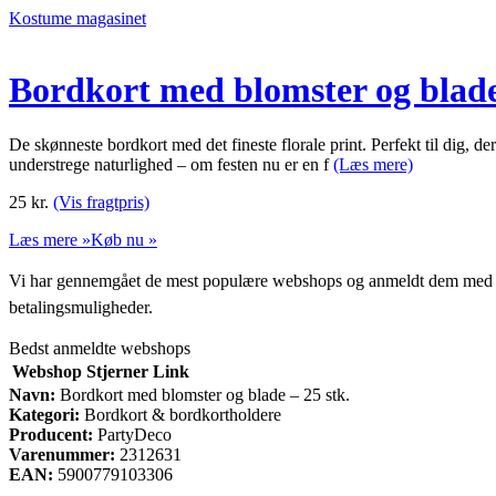
Kostume magasinet
Bordkort med blomster og blade 
De skønneste bordkort med det fineste florale print. Perfekt til dig, d
understrege naturlighed – om festen nu er en f
(Læs mere)
25
kr.
(Vis fragtpris)
Læs mere »
Køb nu »
Vi har gennemgået de mest populære webshops og anmeldt dem med stjern
betalingsmuligheder.
Bedst anmeldte webshops
Webshop
Stjerner
Link
Navn:
Bordkort med blomster og blade – 25 stk.
Kategori:
Bordkort & bordkortholdere
Producent:
PartyDeco
Varenummer:
2312631
EAN:
5900779103306