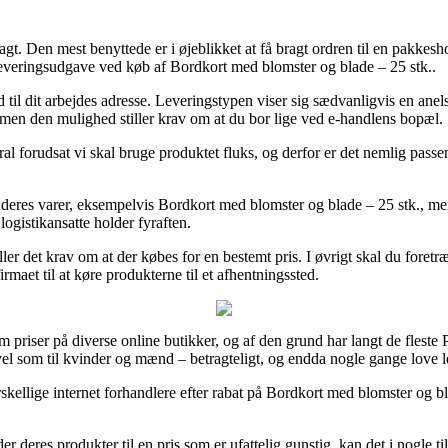
ragt. Den mest benyttede er i øjeblikket at få bragt ordren til en pakke
 leveringsudgave ved køb af Bordkort med blomster og blade – 25 stk..
r ud til dit arbejdes adresse. Leveringstypen viser sig sædvanligvis en a
, men den mulighed stiller krav om at du bor lige ved e-handlens bopæl.
al forudsat vi skal bruge produktet fluks, og derfor er det nemlig passe
 deres varer, eksempelvis Bordkort med blomster og blade – 25 stk., men 
 logistikansatte holder fyraften.
ller det krav om at der købes for en bestemt pris. I øvrigt skal du foretr
rmaet til at køre produkterne til et afhentningssted.
 priser på diverse online butikker, og af den grund har langt de fleste 
å vel som til kvinder og mænd – betragteligt, og endda nogle gange love 
kellige internet forhandlere efter rabat på Bordkort med blomster og bla
er deres produkter til en pris som er ufattelig gunstig, kan det i nogle