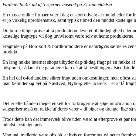
Vurderet til
3.7
ud af 5 stjerner baseret på
31
anmeldelser
En masse online firmaer yder i dag et stort udvalg af muligheder for f
er jo virkelig uproblematisk, samt typisk tilmed den mindst kostelige
Du burde tillige prøve at få produkterne leveret til din lejlighed elle
kostelige fragttype vil dog utvivlsomt være selv at hente produkterne
Fragttiden på Bordkort & bordkortholdere er naturligvis særdeles centr
produkt.
En lang række internet shops tilbyder dag-til-dag fragt på en række af
tidspunkt, sådan at de garanteret kan nå at få bestillingen afsted før de
En hel del e-forhandlere sikrer fragt uden omkostninger, men oftest sti
man befinder sig tæt på Næstved, Nyborg eller Assens – er at få fragtfi
Det er efterhånden meget enkelt for forbrugerne at søge information om
salgspriserne på en række af deres varer – til piger og drenge, lige s
Trods dette kan det immervæk blive tiden værd at efterprøve et par fors
mindst kostelige pris.
Man må imidlertid være obs på, at hvis en forretning på nettet frembyd