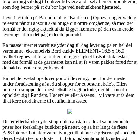
fragtløsning vil dog til enhver tid være at du selv henter produkterne,
som dog beroer på at du bor lige ved netbutikkens hjemsted.
Leveringstiden på Barindretning | Bardisken | Opbevaring er vældig
relevant når du absolut skal bruge din ordre omgående, så med det
formål er det rigtig aktuelt at du kigger nærmere på den estimerede
leveringstid for det pågældende produkt.
En masse internet varehuse yder dag-til-dag levering på en hel del
varenumre, eksempelvis Bord caddy ELEMENT- 16,5 x 16,0,
hvilket regnes ud fra at ordren aflægges før et fastsat klokkeslæt,
med det formål at de garanteret kan nå at få varen pakket forud for at
de pakkeansatte drager hjemad.
En hel del webshops lover portofri levering, men for det meste
under forudsætning af at du shopper for et bestemt beløb. Ellers
burde du snuppe den mest letkøbte fragtmetode, der tit – om du
opholder sig i Randers, Haderslev eller Assens – vil være at få dem
til at køre produkterne til et afhentningssted.
Det er efterhånden yderst uproblematisk for alle at sammenholde
priser hos forskellige butikker på nettet, og så har langt de fleste
APS internet butikker været tvunget til at presse priserne på specielt
deres bedst i test produkter – til børn, og samtidig til kvinder og