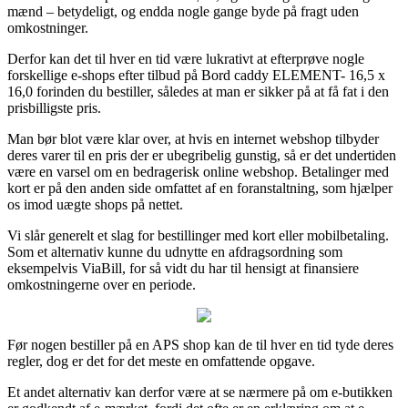
mænd – betydeligt, og endda nogle gange byde på fragt uden
omkostninger.
Derfor kan det til hver en tid være lukrativt at efterprøve nogle
forskellige e-shops efter tilbud på Bord caddy ELEMENT- 16,5 x
16,0 forinden du bestiller, således at man er sikker på at få fat i den
prisbilligste pris.
Man bør blot være klar over, at hvis en internet webshop tilbyder
deres varer til en pris der er ubegribelig gunstig, så er det undertiden
være en varsel om en bedragerisk online webshop. Betalinger med
kort er på den anden side omfattet af en foranstaltning, som hjælper
os imod uægte shops på nettet.
Vi slår generelt et slag for bestillinger med kort eller mobilbetaling.
Som et alternativ kunne du udnytte en afdragsordning som
eksempelvis ViaBill, for så vidt du har til hensigt at finansiere
omkostningerne over en periode.
Før nogen bestiller på en APS shop kan de til hver en tid tyde deres
regler, dog er det for det meste en omfattende opgave.
Et andet alternativ kan derfor være at se nærmere på om e-butikken