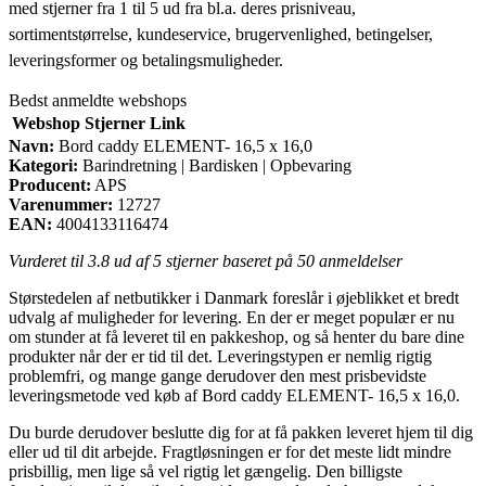
med stjerner fra 1 til 5 ud fra bl.a. deres prisniveau,
sortimentstørrelse, kundeservice, brugervenlighed, betingelser,
leveringsformer og betalingsmuligheder.
Bedst anmeldte webshops
Webshop
Stjerner
Link
Navn:
Bord caddy ELEMENT- 16,5 x 16,0
Kategori:
Barindretning | Bardisken | Opbevaring
Producent:
APS
Varenummer:
12727
EAN:
4004133116474
Vurderet til
3.8
ud af 5 stjerner baseret på
50
anmeldelser
Størstedelen af netbutikker i Danmark foreslår i øjeblikket et bredt
udvalg af muligheder for levering. En der er meget populær er nu
om stunder at få leveret til en pakkeshop, og så henter du bare dine
produkter når der er tid til det. Leveringstypen er nemlig rigtig
problemfri, og mange gange derudover den mest prisbevidste
leveringsmetode ved køb af Bord caddy ELEMENT- 16,5 x 16,0.
Du burde derudover beslutte dig for at få pakken leveret hjem til dig
eller ud til dit arbejde. Fragtløsningen er for det meste lidt mindre
prisbillig, men lige så vel rigtig let gængelig. Den billigste