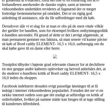
er godkendt af e-mærket, fordi det ofte er en erklæring om at e-
forhandleren anerkender de danske regler, samt at internet
virksomheden undertiden revideres af fagmænd der er meget
fortrolige bestemmelserne på området. Det er en rigtig god
anledning til assistance, når du får udfordringer med dit køb.
Derudover slår vi et slag for at man er obs på de mest vitale vilkår
der gælder for handlen, som for eksempel hvilken ombytningspolitik
e-handlen anvender. På grund af dette er det i øvrigt afgørende, at
man permanent gemmer ens faktura, så man senere vil kunne påvise
sit køb af Bord caddy ELEMENT- 16,5 x 16,0, uafhængig om du
skal købe gave til en dame eller herre.
Trustpilot tilbyder i højeste grad relevante chancer for at dechifrere
en stor gruppe andre køberes oplevelser og herved anbefales det, at
du studerer e-handlens kritik af Bord caddy ELEMENT- 16,5 x
16,0 inden du shopper.
Facebook indebærer desuden evigt passelige løsninger til at få
indsigt i internet virksomhedens popularitet. Foruden det ser vi en
række internet outlets som gør det muligt at udfærdige en kritik af
ordreforløbet, hvilket på samme måde kan bruges til at tage stilling
til kundernes tilfredshed.