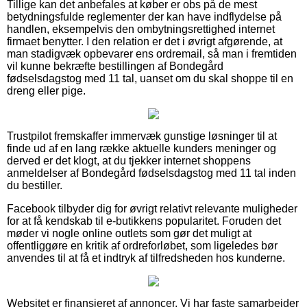
Tillige kan det anbefales at køber er obs på de mest
betydningsfulde reglementer der kan have indflydelse på
handlen, eksempelvis den ombytningsrettighed internet
firmaet benytter. I den relation er det i øvrigt afgørende, at
man stadigvæk opbevarer ens ordremail, så man i fremtiden
vil kunne bekræfte bestillingen af Bondegård
fødselsdagstog med 11 tal, uanset om du skal shoppe til en
dreng eller pige.
Trustpilot fremskaffer immervæk gunstige løsninger til at
finde ud af en lang række aktuelle kunders meninger og
derved er det klogt, at du tjekker internet shoppens
anmeldelser af Bondegård fødselsdagstog med 11 tal inden
du bestiller.
Facebook tilbyder dig for øvrigt relativt relevante muligheder
for at få kendskab til e-butikkens popularitet. Foruden det
møder vi nogle online outlets som gør det muligt at
offentliggøre en kritik af ordreforløbet, som ligeledes bør
anvendes til at få et indtryk af tilfredsheden hos kunderne.
Websitet er finansieret af annoncer. Vi har faste samarbejder