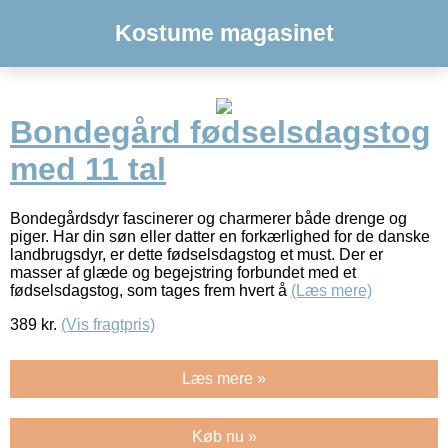
Kostume magasinet
Bondegård fødselsdagstog
med 11 tal
Bondegårdsdyr fascinerer og charmerer både drenge og
piger. Har din søn eller datter en forkærlighed for de danske
landbrugsdyr, er dette fødselsdagstog et must. Der er
masser af glæde og begejstring forbundet med et
fødselsdagstog, som tages frem hvert å
(Læs mere)
389
kr.
(Vis fragtpris)
Læs mere »
Køb nu »