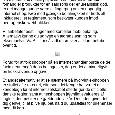
forhandler produkter for en salgspris der er urealistisk god,
er det mange gange være et fingerpeg om en uoprigtig
internet shop. Køb med gængse betalingskort er trods alt
inkluderet i et reglement, som beskytter kunden imod
bedrageriske webbutikker.
Vi anbefaler bestillinger med kort eller mobilbetaling.
Alternativt kunne du udnytte en afdragsløsning som
eksempelvis ViaBill, for så vidt du ønsker at klare beløbet
over tid.
Forud for at folk shopper på en internet handler burde de de
facto gennemgå dens betingelser, dog er det almindeligvis
en tidskrævende opgave.
Et andet alternativ er at se nærmere på hvorvidt e-shoppen
er støttet af e-mærket, eftersom det længe har været et
kendetegn for at internet selskabet efterfølger de officielle
danske regler, samt at netshoppen jævnligt evalueres af
fagfolk der mestrer de gældende vilkår. Desuden giver det
dig genvej til at blive hjulpet, ifald du udsættes for dilemmaer
med dit køb.