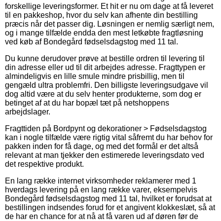
forskellige leveringsformer. Et hit er nu om dage at få leveret
til en pakkeshop, hvor du selv kan afhente din bestilling
præcis når det passer dig. Løsningen er nemlig særligt nem,
og i mange tilfælde endda den mest letkøbte fragtløsning
ved køb af Bondegård fødselsdagstog med 11 tal.
Du kunne derudover prøve at bestille ordren til levering til
din adresse eller ud til dit arbejdes adresse. Fragttypen er
almindeligvis en lille smule mindre prisbillig, men til
gengæld ultra problemfri. Den billigste leveringsudgave vil
dog altid være at du selv henter produkterne, som dog er
betinget af at du har bopæl tæt på netshoppens
arbejdslager.
Fragttiden på Bordpynt og dekorationer > Fødselsdagstog
kan i nogle tilfælde være rigtig vital såfremt du har behov for
pakken inden for få dage, og med det formål er det altså
relevant at man tjekker den estimerede leveringsdato ved
det respektive produkt.
En lang række internet virksomheder reklamerer med 1
hverdags levering på en lang række varer, eksempelvis
Bondegård fødselsdagstog med 11 tal, hvilket er forudsat at
bestillingen indsendes forud for et angivent klokkeslæt, så at
de har en chance for at nå at få varen ud af døren før de