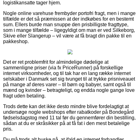
logistikansatte tager hjem.
Nogle online varehuse frembyder portofri fragt, men i mange
tilfælde er det så præmissen at der indkøbes for en bestemt
sum. Ellers burde man snuppe den prisbilligste fragttype,
som i mange tilfælde – ligegyldigt om man er ved Silkeborg,
Skive eller Slangerup – vil være at få bragt din pakke til en
pakkeshop.
Det er ret problemfrit for almindelige dødelige at
sammenligne priser (via fx PriceRunner) på forskellige
internet virksomheder, og til tak har en lang række internet
selskaber i Danmark set sig tvunget til at trykke prisniveauet
på mange af deres varer – til børn og babyer, samt også til
mænd og kvinder – betragteligt, og endda nogle gange love
fragt uden betaling.
Trods dette kan det ikke desto mindre blive fordelagtigt at
undersøge nogle webshops efter rabatkoder på Bondegård
fødselsdagstog med 11 tal før du gennemfører din bestilling,
sådan at du er skråsikker på at få fat i den mest betalelige
pris.
Du må trods alt huske på, at ifald en internet forhandler