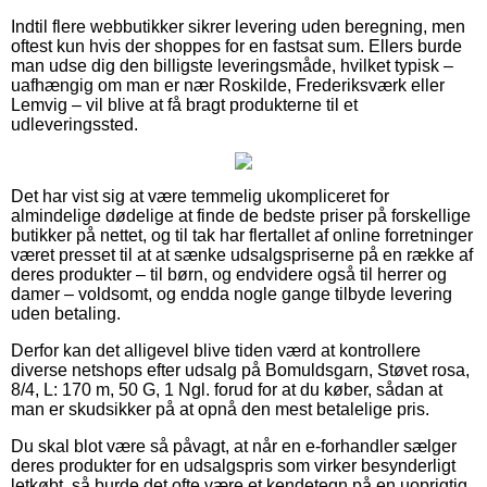
Indtil flere webbutikker sikrer levering uden beregning, men
oftest kun hvis der shoppes for en fastsat sum. Ellers burde
man udse dig den billigste leveringsmåde, hvilket typisk –
uafhængig om man er nær Roskilde, Frederiksværk eller
Lemvig – vil blive at få bragt produkterne til et
udleveringssted.
Det har vist sig at være temmelig ukompliceret for
almindelige dødelige at finde de bedste priser på forskellige
butikker på nettet, og til tak har flertallet af online forretninger
været presset til at at sænke udsalgspriserne på en række af
deres produkter – til børn, og endvidere også til herrer og
damer – voldsomt, og endda nogle gange tilbyde levering
uden betaling.
Derfor kan det alligevel blive tiden værd at kontrollere
diverse netshops efter udsalg på Bomuldsgarn, Støvet rosa,
8/4, L: 170 m, 50 G, 1 Ngl. forud for at du køber, sådan at
man er skudsikker på at opnå den mest betalelige pris.
Du skal blot være så påvagt, at når en e-forhandler sælger
deres produkter for en udsalgspris som virker besynderligt
letkøbt, så burde det ofte være et kendetegn på en uoprigtig