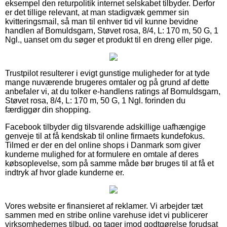
eksempel den returpolitik internet selskabet tilbyder. Derfor
er det tillige relevant, at man stadigvæk gemmer sin
kvitteringsmail, så man til enhver tid vil kunne bevidne
handlen af Bomuldsgarn, Støvet rosa, 8/4, L: 170 m, 50 G, 1
Ngl., uanset om du søger et produkt til en dreng eller pige.
Trustpilot resulterer i evigt gunstige muligheder for at tyde
mange nuværende brugeres omtaler og på grund af dette
anbefaler vi, at du tolker e-handlens ratings af Bomuldsgarn,
Støvet rosa, 8/4, L: 170 m, 50 G, 1 Ngl. forinden du
færdiggør din shopping.
Facebook tilbyder dig tilsvarende adskillige uafhængige
genveje til at få kendskab til online firmaets kundefokus.
Tilmed er der en del online shops i Danmark som giver
kunderne mulighed for at formulere en omtale af deres
købsoplevelse, som på samme måde bør bruges til at få et
indtryk af hvor glade kunderne er.
Vores website er finansieret af reklamer. Vi arbejder tæt
sammen med en stribe online varehuse idet vi publicerer
virksomhedernes tilbud, og tager imod godtgørelse forudsat