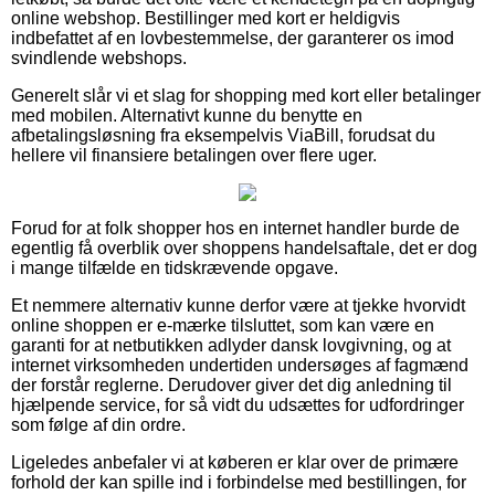
online webshop. Bestillinger med kort er heldigvis
indbefattet af en lovbestemmelse, der garanterer os imod
svindlende webshops.
Generelt slår vi et slag for shopping med kort eller betalinger
med mobilen. Alternativt kunne du benytte en
afbetalingsløsning fra eksempelvis ViaBill, forudsat du
hellere vil finansiere betalingen over flere uger.
Forud for at folk shopper hos en internet handler burde de
egentlig få overblik over shoppens handelsaftale, det er dog
i mange tilfælde en tidskrævende opgave.
Et nemmere alternativ kunne derfor være at tjekke hvorvidt
online shoppen er e-mærke tilsluttet, som kan være en
garanti for at netbutikken adlyder dansk lovgivning, og at
internet virksomheden undertiden undersøges af fagmænd
der forstår reglerne. Derudover giver det dig anledning til
hjælpende service, for så vidt du udsættes for udfordringer
som følge af din ordre.
Ligeledes anbefaler vi at køberen er klar over de primære
forhold der kan spille ind i forbindelse med bestillingen, for