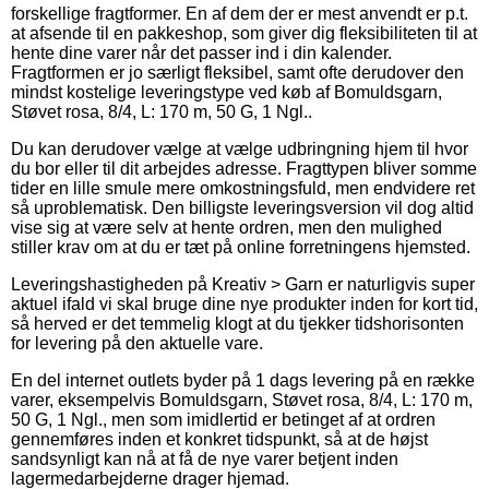
forskellige fragtformer. En af dem der er mest anvendt er p.t.
at afsende til en pakkeshop, som giver dig fleksibiliteten til at
hente dine varer når det passer ind i din kalender.
Fragtformen er jo særligt fleksibel, samt ofte derudover den
mindst kostelige leveringstype ved køb af Bomuldsgarn,
Støvet rosa, 8/4, L: 170 m, 50 G, 1 Ngl..
Du kan derudover vælge at vælge udbringning hjem til hvor
du bor eller til dit arbejdes adresse. Fragttypen bliver somme
tider en lille smule mere omkostningsfuld, men endvidere ret
så uproblematisk. Den billigste leveringsversion vil dog altid
vise sig at være selv at hente ordren, men den mulighed
stiller krav om at du er tæt på online forretningens hjemsted.
Leveringshastigheden på Kreativ > Garn er naturligvis super
aktuel ifald vi skal bruge dine nye produkter inden for kort tid,
så herved er det temmelig klogt at du tjekker tidshorisonten
for levering på den aktuelle vare.
En del internet outlets byder på 1 dags levering på en række
varer, eksempelvis Bomuldsgarn, Støvet rosa, 8/4, L: 170 m,
50 G, 1 Ngl., men som imidlertid er betinget af at ordren
gennemføres inden et konkret tidspunkt, så at de højst
sandsynligt kan nå at få de nye varer betjent inden
lagermedarbejderne drager hjemad.