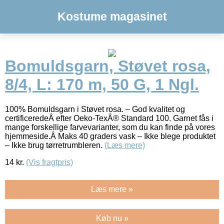
Kostume magasinet
Bomuldsgarn, Støvet rosa,
8/4, L: 170 m, 50 G, 1 Ngl.
100% Bomuldsgarn i Støvet rosa. – God kvalitet og
certificeredeÂ efter Oeko-TexÂ® Standard 100. Garnet fås i
mange forskellige farvevarianter, som du kan finde på vores
hjemmeside.Â Maks 40 graders vask – Ikke blege produktet
– Ikke brug tørretrumbleren.
(Læs mere)
14
kr.
(Vis fragtpris)
Læs mere »
Køb nu »