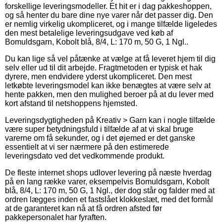
forskellige leveringsmodeller. Et hit er i dag pakkeshoppen,
og så henter du bare dine nye varer når det passer dig. Den
er nemlig virkelig ukompliceret, og i mange tilfælde ligeledes
den mest betalelige leveringsudgave ved køb af
Bomuldsgarn, Kobolt blå, 8/4, L: 170 m, 50 G, 1 Ngl..
Du kan lige så vel påtænke at vælge at få leveret hjem til dig
selv eller ud til dit arbejde. Fragtmetoden er typisk et hak
dyrere, men endvidere yderst ukompliceret. Den mest
letkøbte leveringsmodel kan ikke benægtes at være selv at
hente pakken, men den mulighed beroer på at du lever med
kort afstand til netshoppens hjemsted.
Leveringsdygtigheden på Kreativ > Garn kan i nogle tilfælde
være super betydningsfuld i tilfælde af at vi skal bruge
varerne om få sekunder, og i det øjemed er det ganske
essentielt at vi ser nærmere på den estimerede
leveringsdato ved det vedkommende produkt.
De fleste internet shops udlover levering på næste hverdag
på en lang række varer, eksempelvis Bomuldsgarn, Kobolt
blå, 8/4, L: 170 m, 50 G, 1 Ngl., der dog står og falder med at
ordren lægges inden et fastslået klokkeslæt, med det formål
at de garanteret kan nå at få ordren afsted før
pakkepersonalet har fyraften.