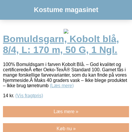
Kostume magasinet
Bomuldsgarn, Kobolt blå,
8/4, L: 170 m, 50 G, 1 Ngl.
100% Bomuldsgarn i farven Kobolt Blå. – God kvalitet og
certificeredeÂ efter Oeko-TexÂ® Standard 100. Garnet fås i
mange forskellige farvevarianter, som du kan finde på vores
hjemmeside.Â Maks 40 graders vask – Ikke blege produktet
– Ikke brug tørretrumb
(Læs mere)
14
kr.
(Vis fragtpris)
Læs mere »
Køb nu »