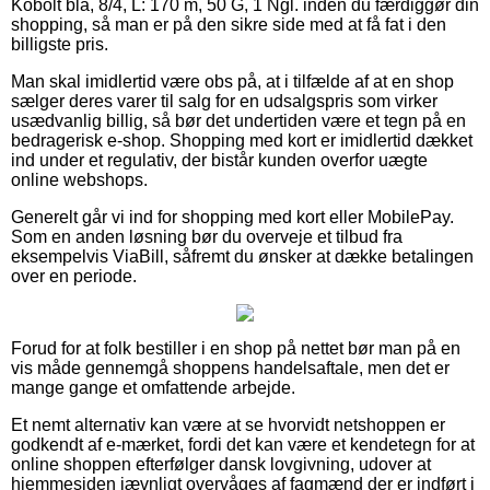
Kobolt blå, 8/4, L: 170 m, 50 G, 1 Ngl. inden du færdiggør din
shopping, så man er på den sikre side med at få fat i den
billigste pris.
Man skal imidlertid være obs på, at i tilfælde af at en shop
sælger deres varer til salg for en udsalgspris som virker
usædvanlig billig, så bør det undertiden være et tegn på en
bedragerisk e-shop. Shopping med kort er imidlertid dækket
ind under et regulativ, der bistår kunden overfor uægte
online webshops.
Generelt går vi ind for shopping med kort eller MobilePay.
Som en anden løsning bør du overveje et tilbud fra
eksempelvis ViaBill, såfremt du ønsker at dække betalingen
over en periode.
Forud for at folk bestiller i en shop på nettet bør man på en
vis måde gennemgå shoppens handelsaftale, men det er
mange gange et omfattende arbejde.
Et nemt alternativ kan være at se hvorvidt netshoppen er
godkendt af e-mærket, fordi det kan være et kendetegn for at
online shoppen efterfølger dansk lovgivning, udover at
hjemmesiden jævnligt overvåges af fagmænd der er indført i