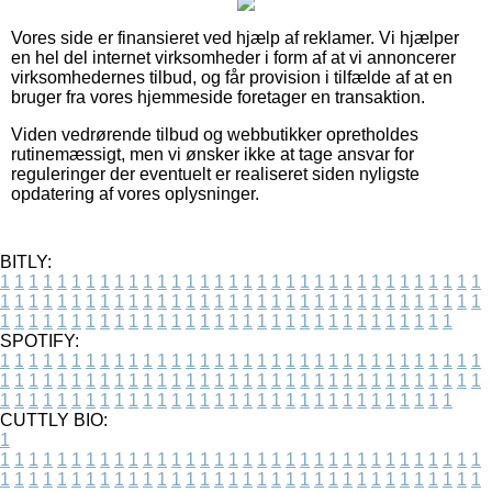
Vores side er finansieret ved hjælp af reklamer. Vi hjælper
en hel del internet virksomheder i form af at vi annoncerer
virksomhedernes tilbud, og får provision i tilfælde af at en
bruger fra vores hjemmeside foretager en transaktion.
Viden vedrørende tilbud og webbutikker opretholdes
rutinemæssigt, men vi ønsker ikke at tage ansvar for
reguleringer der eventuelt er realiseret siden nyligste
opdatering af vores oplysninger.
BITLY:
1
1
1
1
1
1
1
1
1
1
1
1
1
1
1
1
1
1
1
1
1
1
1
1
1
1
1
1
1
1
1
1
1
1
1
1
1
1
1
1
1
1
1
1
1
1
1
1
1
1
1
1
1
1
1
1
1
1
1
1
1
1
1
1
1
1
1
1
1
1
1
1
1
1
1
1
1
1
1
1
1
1
1
1
1
1
1
1
1
1
1
1
1
1
1
1
1
1
1
1
SPOTIFY:
1
1
1
1
1
1
1
1
1
1
1
1
1
1
1
1
1
1
1
1
1
1
1
1
1
1
1
1
1
1
1
1
1
1
1
1
1
1
1
1
1
1
1
1
1
1
1
1
1
1
1
1
1
1
1
1
1
1
1
1
1
1
1
1
1
1
1
1
1
1
1
1
1
1
1
1
1
1
1
1
1
1
1
1
1
1
1
1
1
1
1
1
1
1
1
1
1
1
1
1
CUTTLY BIO:
1
1
1
1
1
1
1
1
1
1
1
1
1
1
1
1
1
1
1
1
1
1
1
1
1
1
1
1
1
1
1
1
1
1
1
1
1
1
1
1
1
1
1
1
1
1
1
1
1
1
1
1
1
1
1
1
1
1
1
1
1
1
1
1
1
1
1
1
1