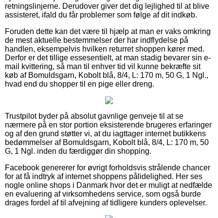
retningslinjerne. Derudover giver det dig lejlighed til at blive
assisteret, ifald du får problemer som følge af dit indkøb.
Foruden dette kan det være til hjælp at man er vaks omkring
de mest aktuelle bestemmelser der har indflydelse på
handlen, eksempelvis hvilken returret shoppen kører med.
Derfor er det tillige essesentielt, at man stadig bevarer sin e-
mail kvittering, så man til enhver tid vil kunne bekræfte sit
køb af Bomuldsgarn, Kobolt blå, 8/4, L: 170 m, 50 G, 1 Ngl.,
hvad end du shopper til en pige eller dreng.
Trustpilot byder på absolut gavnlige genveje til at se
nærmere på en stor portion eksisterende brugeres erfaringer
og af den grund støtter vi, at du iagttager internet butikkens
bedømmelser af Bomuldsgarn, Kobolt blå, 8/4, L: 170 m, 50
G, 1 Ngl. inden du færdiggør din shopping.
Facebook genererer for øvrigt forholdsvis strålende chancer
for at få indtryk af internet shoppens pålidelighed. Her ses
nogle online shops i Danmark hvor det er muligt at nedfælde
en evaluering af virksomhedens service, som også burde
drages fordel af til afvejning af tidligere kunders oplevelser.