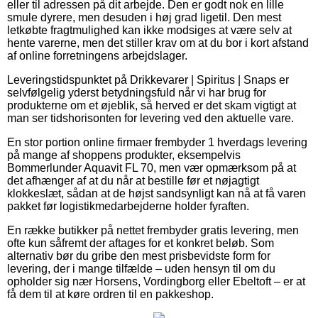
eller til adressen på dit arbejde. Den er godt nok en lille
smule dyrere, men desuden i høj grad ligetil. Den mest
letkøbte fragtmulighed kan ikke modsiges at være selv at
hente varerne, men det stiller krav om at du bor i kort afstand
af online forretningens arbejdslager.
Leveringstidspunktet på Drikkevarer | Spiritus | Snaps er
selvfølgelig yderst betydningsfuld når vi har brug for
produkterne om et øjeblik, så herved er det skam vigtigt at
man ser tidshorisonten for levering ved den aktuelle vare.
En stor portion online firmaer frembyder 1 hverdags levering
på mange af shoppens produkter, eksempelvis
Bommerlunder Aquavit FL 70, men vær opmærksom på at
det afhænger af at du når at bestille før et nøjagtigt
klokkeslæt, sådan at de højst sandsynligt kan nå at få varen
pakket før logistikmedarbejderne holder fyraften.
En række butikker på nettet frembyder gratis levering, men
ofte kun såfremt der aftages for et konkret beløb. Som
alternativ bør du gribe den mest prisbevidste form for
levering, der i mange tilfælde – uden hensyn til om du
opholder sig nær Horsens, Vordingborg eller Ebeltoft – er at
få dem til at køre ordren til en pakkeshop.