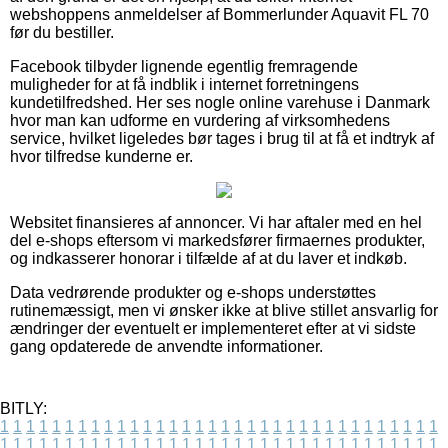
webshoppens anmeldelser af Bommerlunder Aquavit FL 70
før du bestiller.
Facebook tilbyder lignende egentlig fremragende
muligheder for at få indblik i internet forretningens
kundetilfredshed. Her ses nogle online varehuse i Danmark
hvor man kan udforme en vurdering af virksomhedens
service, hvilket ligeledes bør tages i brug til at få et indtryk af
hvor tilfredse kunderne er.
Websitet finansieres af annoncer. Vi har aftaler med en hel
del e-shops eftersom vi markedsfører firmaernes produkter,
og indkasserer honorar i tilfælde af at du laver et indkøb.
Data vedrørende produkter og e-shops understøttes
rutinemæssigt, men vi ønsker ikke at blive stillet ansvarlig for
ændringer der eventuelt er implementeret efter at vi sidste
gang opdaterede de anvendte informationer.
BITLY:
1
1
1
1
1
1
1
1
1
1
1
1
1
1
1
1
1
1
1
1
1
1
1
1
1
1
1
1
1
1
1
1
1
1
1
1
1
1
1
1
1
1
1
1
1
1
1
1
1
1
1
1
1
1
1
1
1
1
1
1
1
1
1
1
1
1
1
1