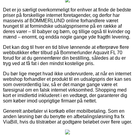
Det er jo særligt overkommeligt for enhver at finde de bedste
priser på forskellige internet foretagender, og derfor har
massevis af BOMMERLUND online forhandlere været
tvunget til at formindske udsalgspriserne på en række af
deres varer – til babyer og børn, og tillige også til kvinder og
mænd – enormt, og endda nogle gange yde fragtfri levering.
Det kan dog til hver en tid blive lønnende at efterprøve flere
webbutikker efter tilbud på Bommerlunder Aquavit FL 70
forud for at du gennemfører din bestilling, således at du er
tryg ved at få fat i den mindst kostelige pris.
Du bør lige meget hvad ikke undervurdere, at når en internet
webshop forhandler et produkt til en udsalgspris der kan ses
som overordentlig lav, så er det mange gange være et
faresignal om en falsk internet virksomhed. Shopping med
kort er imidlertid inkluderet i en vedtægt, der garanterer dig
som køber imod uoprigtige firmaer på nettet.
Generelt anbefaler vi kortkøb eller mobilbetaling. Som en
anden løsning bør du benytte en afbetalingsløsning fra fx
ViaBill, hvis du tilstræber at godtgøre beløbet over flere uger.