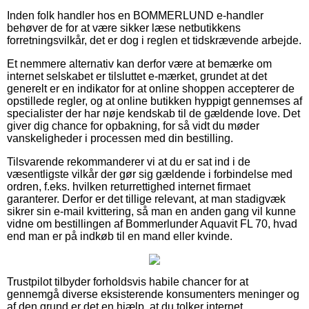
Inden folk handler hos en BOMMERLUND e-handler
behøver de for at være sikker læse netbutikkens
forretningsvilkår, det er dog i reglen et tidskrævende arbejde.
Et nemmere alternativ kan derfor være at bemærke om
internet selskabet er tilsluttet e-mærket, grundet at det
generelt er en indikator for at online shoppen accepterer de
opstillede regler, og at online butikken hyppigt gennemses af
specialister der har nøje kendskab til de gældende love. Det
giver dig chance for opbakning, for så vidt du møder
vanskeligheder i processen med din bestilling.
Tilsvarende rekommanderer vi at du er sat ind i de
væsentligste vilkår der gør sig gældende i forbindelse med
ordren, f.eks. hvilken returrettighed internet firmaet
garanterer. Derfor er det tillige relevant, at man stadigvæk
sikrer sin e-mail kvittering, så man en anden gang vil kunne
vidne om bestillingen af Bommerlunder Aquavit FL 70, hvad
end man er på indkøb til en mand eller kvinde.
Trustpilot tilbyder forholdsvis habile chancer for at
gennemgå diverse eksisterende konsumenters meninger og
af den grund er det en hjælp, at du tolker internet