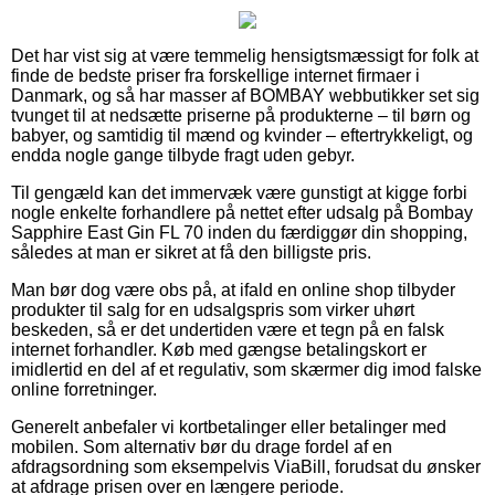
Det har vist sig at være temmelig hensigtsmæssigt for folk at
finde de bedste priser fra forskellige internet firmaer i
Danmark, og så har masser af BOMBAY webbutikker set sig
tvunget til at nedsætte priserne på produkterne – til børn og
babyer, og samtidig til mænd og kvinder – eftertrykkeligt, og
endda nogle gange tilbyde fragt uden gebyr.
Til gengæld kan det immervæk være gunstigt at kigge forbi
nogle enkelte forhandlere på nettet efter udsalg på Bombay
Sapphire East Gin FL 70 inden du færdiggør din shopping,
således at man er sikret at få den billigste pris.
Man bør dog være obs på, at ifald en online shop tilbyder
produkter til salg for en udsalgspris som virker uhørt
beskeden, så er det undertiden være et tegn på en falsk
internet forhandler. Køb med gængse betalingskort er
imidlertid en del af et regulativ, som skærmer dig imod falske
online forretninger.
Generelt anbefaler vi kortbetalinger eller betalinger med
mobilen. Som alternativ bør du drage fordel af en
afdragsordning som eksempelvis ViaBill, forudsat du ønsker
at afdrage prisen over en længere periode.