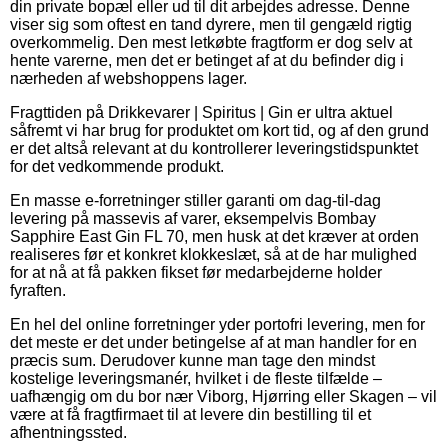
din private bopæl eller ud til dit arbejdes adresse. Denne
viser sig som oftest en tand dyrere, men til gengæld rigtig
overkommelig. Den mest letkøbte fragtform er dog selv at
hente varerne, men det er betinget af at du befinder dig i
nærheden af webshoppens lager.
Fragttiden på Drikkevarer | Spiritus | Gin er ultra aktuel
såfremt vi har brug for produktet om kort tid, og af den grund
er det altså relevant at du kontrollerer leveringstidspunktet
for det vedkommende produkt.
En masse e-forretninger stiller garanti om dag-til-dag
levering på massevis af varer, eksempelvis Bombay
Sapphire East Gin FL 70, men husk at det kræver at orden
realiseres før et konkret klokkeslæt, så at de har mulighed
for at nå at få pakken fikset før medarbejderne holder
fyraften.
En hel del online forretninger yder portofri levering, men for
det meste er det under betingelse af at man handler for en
præcis sum. Derudover kunne man tage den mindst
kostelige leveringsmanér, hvilket i de fleste tilfælde –
uafhængig om du bor nær Viborg, Hjørring eller Skagen – vil
være at få fragtfirmaet til at levere din bestilling til et
afhentningssted.