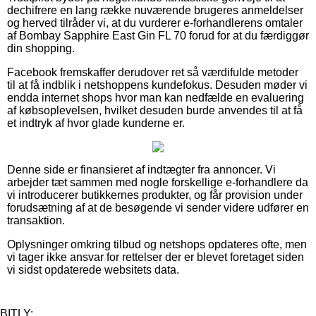
dechifrere en lang række nuværende brugeres anmeldelser
og herved tilråder vi, at du vurderer e-forhandlerens omtaler
af Bombay Sapphire East Gin FL 70 forud for at du færdiggør
din shopping.
Facebook fremskaffer derudover ret så værdifulde metoder
til at få indblik i netshoppens kundefokus. Desuden møder vi
endda internet shops hvor man kan nedfælde en evaluering
af købsoplevelsen, hvilket desuden burde anvendes til at få
et indtryk af hvor glade kunderne er.
Denne side er finansieret af indtægter fra annoncer. Vi
arbejder tæt sammen med nogle forskellige e-forhandlere da
vi introducerer butikkernes produkter, og får provision under
forudsætning af at de besøgende vi sender videre udfører en
transaktion.
Oplysninger omkring tilbud og netshops opdateres ofte, men
vi tager ikke ansvar for rettelser der er blevet foretaget siden
vi sidst opdaterede websitets data.
BITLY: