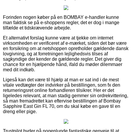
Forinden nogen køber på en BOMBAY e-handler kunne
man faktisk se på e-shoppens regler, det er dog i mange
tilfælde et tidskrævende arbejde.
Et alternativt forslag kunne være at tjekke om internet
virksomheden er verificeret af e-mærket, siden det bør være
en forsikring om at netshoppen opretholder gældende dansk
lovgivning, og at forretningen lejlighedsvis tilses af
sagkyndige der kender de gældende regler. Det giver dig
chance for en hjælpende hånd, ifald du møder dilemmaer
med dit indkøb.
Ligeså kan det være til hjælp at man er sat ind i de mest
vitale vedtægter der indvirker på bestillingen, som fx den
returneringsret online forhandleren tilsikrer. Her er det
ligeledes relevant, at man stadig gemmer sin ordrekvittering,
så man fremadrettet kan eftervise bestillingen af Bombay
Sapphire East Gin FL 70, om du skal købe en gave til en
dreng eller pige.
Trustpilot byder på nogenlunde fantastiske genveje til at