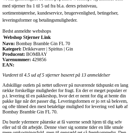
med stjerner fra 1 til 5 ud fra bl.a. deres prisniveau,
sortimentstørrelse, kundeservice, brugervenlighed, betingelser,
leveringsformer og betalingsmuligheder.
Bedst anmeldte webshops
Webshop
Stjerner
Link
Navn:
Bombay Bramble Gin FL 70
Kategori:
Drikkevarer | Spiritus | Gin
Producent:
BOMBAY
Varenummer:
429856
EAN:
Vurderet til
4.5
ud af 5 stjerner baseret på
13
anmeldelser
Adskillige outlets på nettet udlover på nuværende tidspunkt en lang
række forskellige muligheder for fragt. En der er meget populær er
p.t. levering til en pakkeshop, hvor det er nemt for dig at hente din
pakke lige når det passer dig. Leveringsformen er jo ret så bekvem,
og ofte tilmed den mest betalelige mulighed for levering ved køb af
Bombay Bramble Gin FL 70.
Du burde ydermere påtænke at få varerne sendt hjem til dig selv
eller ud til dit arbejde. Denne viser sig somme tider en lille smule
mere omkostningsfuld, men til gengæld ret så fremkommelig. Den