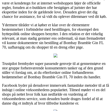
være et kendetegn for at internet webshoppen føjer de officielle
regler, foruden at e-butikken ofte besigtiges af jurister der har
ekspertise inden for de gældende love. Desuden giver det dig
chance for assistance, for så vidt du oplever dilemmaer ved dit køb.
Ydermere tilråder vi at køber er klar over de elementære
bestemmelser i forbindelse med bestillingen, for eksempel den
byttepolitik online shoppen benytter. I den relation er det virkelig
relevant, at man stadig gemmer ens ordremail, så man fremadrettet
vil kunne dokumentere sin bestilling af Bombay Bramble Gin FL
70, uafhængig om du shopper til en dreng eller pige.
Trustpilot frembyder super passende genveje til at gennemstøve en
stor gruppe forhenværende konsumenters tanker og af den grund
stiller vi forslag om, at du efterforsker online forhandlerens
bedømmelser af Bombay Bramble Gin FL 70 inden du handler.
Facebook byder på derudover immervæk fantastiske metoder til at få
indsigt i online virksomhedens popularitet. Tilmed møder vi en del
shops på nettet hvor folk kan nedfælde en vurdering af
virksomhedens service, som desuden burde drages fordel af til at
danne dig et indtryk af hvor tilfredse kunderne er.