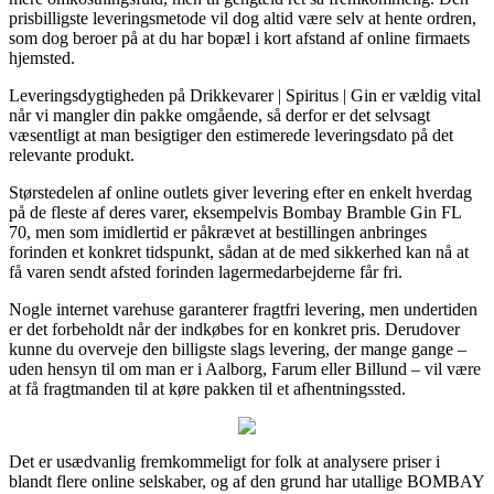
prisbilligste leveringsmetode vil dog altid være selv at hente ordren,
som dog beroer på at du har bopæl i kort afstand af online firmaets
hjemsted.
Leveringsdygtigheden på Drikkevarer | Spiritus | Gin er vældig vital
når vi mangler din pakke omgående, så derfor er det selvsagt
væsentligt at man besigtiger den estimerede leveringsdato på det
relevante produkt.
Størstedelen af online outlets giver levering efter en enkelt hverdag
på de fleste af deres varer, eksempelvis Bombay Bramble Gin FL
70, men som imidlertid er påkrævet at bestillingen anbringes
forinden et konkret tidspunkt, sådan at de med sikkerhed kan nå at
få varen sendt afsted forinden lagermedarbejderne får fri.
Nogle internet varehuse garanterer fragtfri levering, men undertiden
er det forbeholdt når der indkøbes for en konkret pris. Derudover
kunne du overveje den billigste slags levering, der mange gange –
uden hensyn til om man er i Aalborg, Farum eller Billund – vil være
at få fragtmanden til at køre pakken til et afhentningssted.
Det er usædvanlig fremkommeligt for folk at analysere priser i
blandt flere online selskaber, og af den grund har utallige BOMBAY