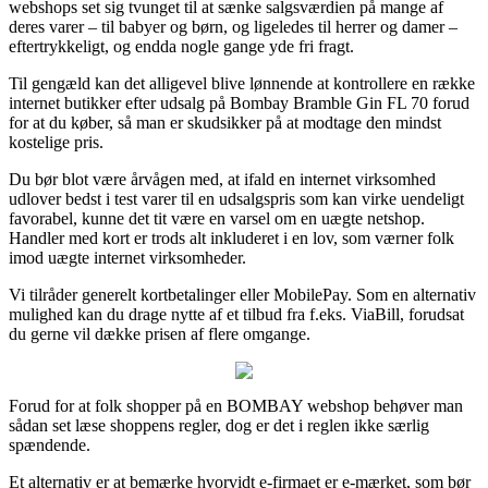
webshops set sig tvunget til at sænke salgsværdien på mange af
deres varer – til babyer og børn, og ligeledes til herrer og damer –
eftertrykkeligt, og endda nogle gange yde fri fragt.
Til gengæld kan det alligevel blive lønnende at kontrollere en række
internet butikker efter udsalg på Bombay Bramble Gin FL 70 forud
for at du køber, så man er skudsikker på at modtage den mindst
kostelige pris.
Du bør blot være årvågen med, at ifald en internet virksomhed
udlover bedst i test varer til en udsalgspris som kan virke uendeligt
favorabel, kunne det tit være en varsel om en uægte netshop.
Handler med kort er trods alt inkluderet i en lov, som værner folk
imod uægte internet virksomheder.
Vi tilråder generelt kortbetalinger eller MobilePay. Som en alternativ
mulighed kan du drage nytte af et tilbud fra f.eks. ViaBill, forudsat
du gerne vil dække prisen af flere omgange.
Forud for at folk shopper på en BOMBAY webshop behøver man
sådan set læse shoppens regler, dog er det i reglen ikke særlig
spændende.
Et alternativ er at bemærke hvorvidt e-firmaet er e-mærket, som bør