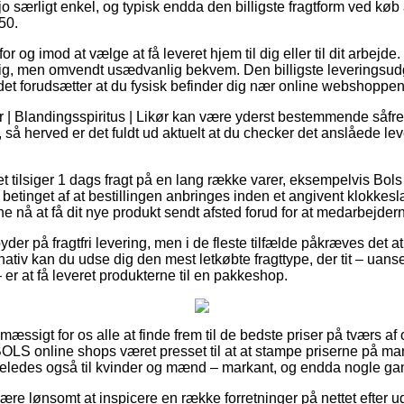
jo særligt enkel, og typisk endda den billigste fragtform ved køb
50.
r og imod at vælge at få leveret hjem til dig eller til dit arbejd
llig, men omvendt usædvanlig bekvem. Den billigste leveringsud
et forudsætter at du fysisk befinder dig nær online webshoppe
r | Blandingsspiritus | Likør kan være yderst bestemmende såf
, så herved er det fuldt ud aktuelt at du checker det anslåede le
et tilsiger 1 dags fragt på en lang række varer, eksempelvis Bols
 betinget af at bestillingen anbringes inden et angivent klokkes
unne nå at få dit nye produkt sendt afsted forud for at medarbejde
yder på fragtfri levering, men i de fleste tilfælde påkræves det at
ativ kan du udse dig den mest letkøbte fragttype, der tit – uan
er at få leveret produkterne til en pakkeshop.
æssigt for os alle at finde frem til de bedste priser på tværs af 
LS online shops været presset til at at stampe priserne på ma
igeledes også til kvinder og mænd – markant, og endda nogle gan
e lønsomt at inspicere en række forretninger på nettet efter u