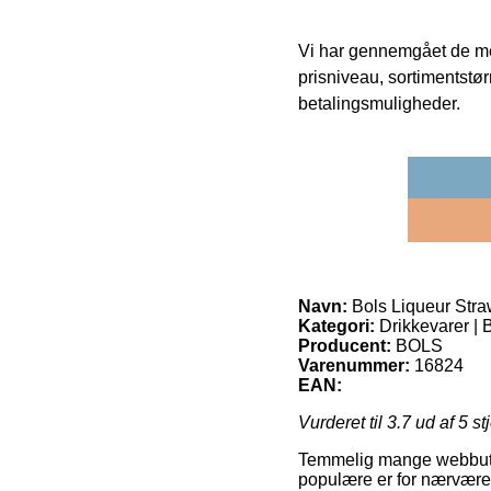
Vi har gennemgået de mes
prisniveau, sortimentstø
betalingsmuligheder.
Navn:
Bols Liqueur Stra
Kategori:
Drikkevarer | B
Producent:
BOLS
Varenummer:
16824
EAN:
Vurderet til
3.7
ud af 5 st
Temmelig mange webbutikk
populære er for nærværend