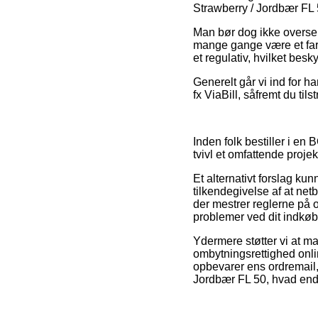
Strawberry / Jordbær FL 50
Man bør dog ikke overse, 
mange gange være et fares
et regulativ, hvilket besk
Generelt går vi ind for h
fx ViaBill, såfremt du til
Inden folk bestiller i e
tvivl et omfattende projek
Et alternativt forslag ku
tilkendegivelse af at net
der mestrer reglerne på om
problemer ved dit indkøb
Ydermere støtter vi at m
ombytningsrettighed onli
opbevarer ens ordremail,
Jordbær FL 50, hvad end 