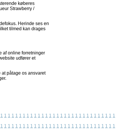
sisterende køberes
queur Strawberry /
undefokus. Herinde ses en
lket tilmed kan drages
 af online forretninger
website udfører et
 at påtage os ansvaret
ger.
1
1
1
1
1
1
1
1
1
1
1
1
1
1
1
1
1
1
1
1
1
1
1
1
1
1
1
1
1
1
1
1
1
1
1
1
1
1
1
1
1
1
1
1
1
1
1
1
1
1
1
1
1
1
1
1
1
1
1
1
1
1