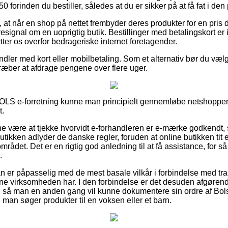
 forinden du bestiller, således at du er sikker på at få fat i den p
at når en shop på nettet frembyder deres produkter for en pris de
ignal om en uoprigtig butik. Bestillinger med betalingskort er i 
ytter os overfor bedrageriske internet foretagender.
andler med kort eller mobilbetaling. Som et alternativ bør du væl
stræber at afdrage pengene over flere uger.
n BOLS e-forretning kunne man principielt gennemløbe netshoppen
t.
nne være at tjekke hvorvidt e-forhandleren er e-mærke godkendt, 
butikken adlyder de danske regler, foruden at online butikken tit
rådet. Det er en rigtig god anledning til at få assistance, for så
.
an er påpasselig med de mest basale vilkår i forbindelse med tra
ne virksomheden har. I den forbindelse er det desuden afgøren
 så man en anden gang vil kunne dokumentere sin ordre af Bols
man søger produkter til en voksen eller et barn.