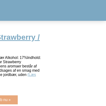
trawberry /
bær Alkohol: 17%Indhold:
ur Strawberry
Dens aromaer består af
 ledsages af en smag med
dne jordbær, uden
(Læs
b nu »