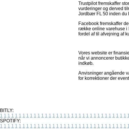
Trustpilot fremskaffer st
vurderinger og derved til
Jordbær FL 50 inden du l
Facebook fremskaffer deru
række online varehuse i 
fordel af til afvejning af
Vores website er finansie
når vi annoncerer butikke
indkøb.
Anvisninger angående var
for korrektioner der even
BITLY:
1
1
1
1
1
1
1
1
1
1
1
1
1
1
1
1
1
1
1
1
1
1
1
1
1
1
1
1
1
1
1
1
1
1
SPOTIFY:
1
1
1
1
1
1
1
1
1
1
1
1
1
1
1
1
1
1
1
1
1
1
1
1
1
1
1
1
1
1
1
1
1
1