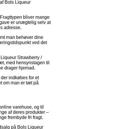
 af Bols Liqueur
e. Fragttypen bliver mange
gave er unægtelig selv at
ns adresse.
remt man behøver dine
veringstidspunkt ved det
 Liqueur Strawberry /
læt, med hensynstagen til
rne drager hjemad.
 der indkøbes for et
set om man er tæt på
online varehuse, og til
nge af deres produkter –
ge frembyde fri fragt.
dsalg på Bols Liqueur