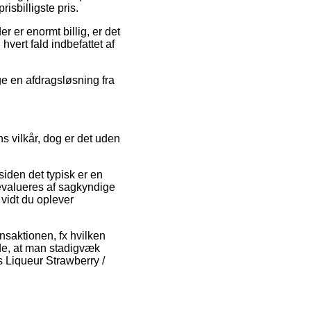
risbilligste pris.
r er enormt billig, er det
hvert fald indbefattet af
ge en afdragsløsning fra
s vilkår, dog er det uden
siden det typisk er en
 evalueres af sagkyndige
 vidt du oplever
nsaktionen, fx hvilken
de, at man stadigvæk
 Liqueur Strawberry /