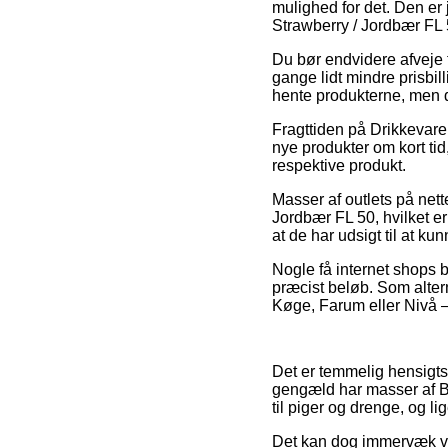
mulighed for det. Den er 
Strawberry / Jordbær FL 
Du bør endvidere afveje fo
gange lidt mindre prisbi
hente produkterne, men d
Fragttiden på Drikkevare
nye produkter om kort tid
respektive produkt.
Masser af outlets på nett
Jordbær FL 50, hvilket er
at de har udsigt til at k
Nogle få internet shops b
præcist beløb. Som altern
Køge, Farum eller Nivå – 
Det er temmelig hensigtsm
gengæld har masser af BO
til piger og drenge, og l
Det kan dog immervæk vær