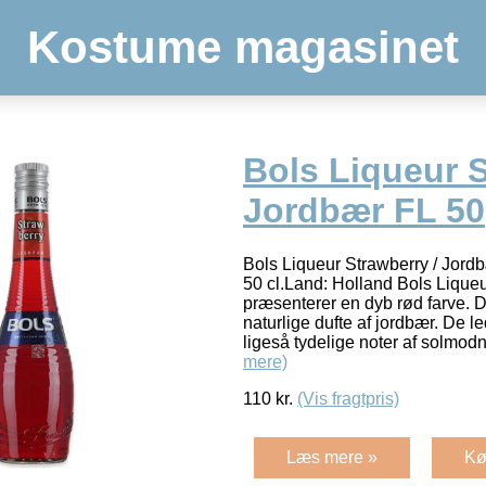
Kostume magasinet
Bols Liqueur S
Jordbær FL 50
Bols Liqueur Strawberry / Jord
50 cl.Land: Holland Bols Lique
præsenterer en dyb rød farve. 
naturlige dufte af jordbær. De
ligeså tydelige noter af solmo
mere)
110
kr.
(Vis fragtpris)
Læs mere »
Kø