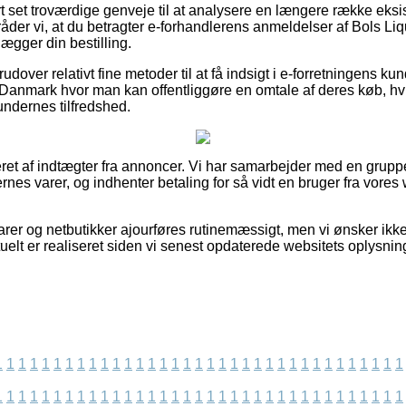
ort set troværdige genveje til at analysere en længere række ek
råder vi, at du betragter e-forhandlerens anmeldelser af Bols Li
ægger din bestilling.
dover relativt fine metoder til at få indsigt i e-forretningens k
Danmark hvor man kan offentliggøre en omtale af deres køb, hvi
 kundernes tilfredshed.
ret af indtægter fra annoncer. Vi har samarbejder med en gruppe
rnes varer, og indhenter betaling for så vidt en bruger fra vores 
er og netbutikker ajourføres rutinemæssigt, men vi ønsker ikke
tuelt er realiseret siden vi senest opdaterede websitets oplysnin
1
1
1
1
1
1
1
1
1
1
1
1
1
1
1
1
1
1
1
1
1
1
1
1
1
1
1
1
1
1
1
1
1
1
1
1
1
1
1
1
1
1
1
1
1
1
1
1
1
1
1
1
1
1
1
1
1
1
1
1
1
1
1
1
1
1
1
1
1
1