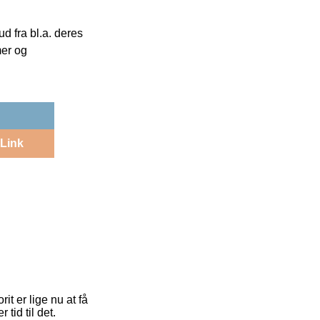
 fra bl.a. deres
mer og
Link
it er lige nu at få
tid til det.