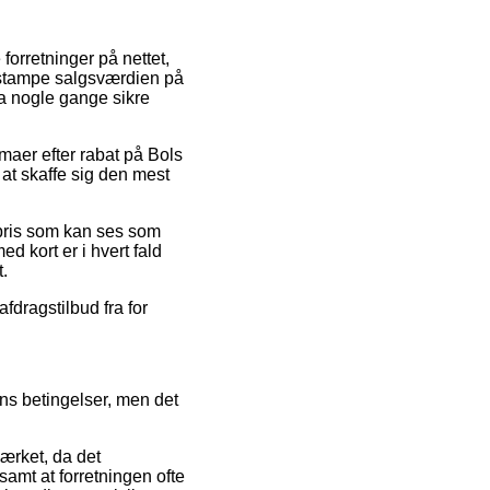
 forretninger på nettet,
 stampe salgsværdien på
da nogle gange sikre
rmaer efter rabat på Bols
at skaffe sig den mest
 pris som kan ses som
d kort er i hvert fald
.
fdragstilbud fra for
ns betingelser, men det
ærket, da det
samt at forretningen ofte