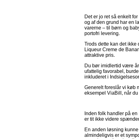
Det er jo ret så enkelt fo
og af den grund har en l
varerne – til børn og bab
portofri levering.
Trods dette kan det ikke 
Liqueur Creme de Bananes
attraktive pris.
Du bør imidlertid være å
ufattelig favorabel, burd
inkluderet i Indsigelses
Generelt foreslår vi køb 
eksempel ViaBill, når du h
Inden folk handler på en
er tit ikke videre spænde
En anden løsning kunne 
almindeligvis er et sympo