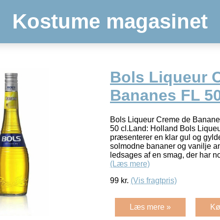
Kostume magasinet
Bols Liqueur 
Bananes FL 5
Bols Liqueur Creme de Bananes
50 cl.Land: Holland Bols Liqu
præsenterer en klar gul og gyld
solmodne bananer og vanilje an
ledsages af en smag, der har n
(Læs mere)
99
kr.
(Vis fragtpris)
Læs mere »
Kø