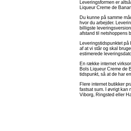
Leveringsformen er altså
Liqueur Creme de Banan
Du kunne på samme måde af
hvor du arbejder. Leveri
billigste leveringsversio
afstand til netshoppens 
Leveringstidspunktet på D
af at vi står og skal bru
estimerede leveringsdato 
En række internet virks
Bols Liqueur Creme de Ba
tidspunkt, så at de har en
Flere internet butikker p
fastsat sum. I øvrigt ka
Viborg, Ringsted eller Ha