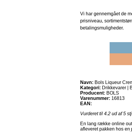
Vi har gennemgået de mes
prisniveau, sortimentstø
betalingsmuligheder.
Navn:
Bols Liqueur Cre
Kategori:
Drikkevarer | B
Producent:
BOLS
Varenummer:
16813
EAN:
Vurderet til
4.2
ud af 5 st
En lang række online outl
afleveret pakken hos en p