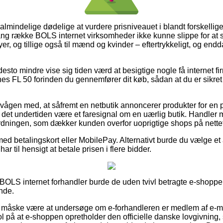
r almindelige dødelige at vurdere prisniveauet i blandt forskellige
ang række BOLS internet virksomheder ikke kunne slippe for at
yer, og tillige også til mænd og kvinder – eftertrykkeligt, og end
desto mindre vise sig tiden værd at besigtige nogle få internet fi
 FL 50 forinden du gennemfører dit køb, sådan at du er sikret 
rvågen med, at såfremt en netbutik annoncerer produkter for en
e det undertiden være et faresignal om en uærlig butik. Handler me
ordningen, som dækker kunden overfor uoprigtige shops på nettet
med betalingskort eller MobilePay. Alternativt burde du vælge et a
ar til hensigt at betale prisen i flere bidder.
 BOLS internet forhandler burde de uden tvivl betragte e-shoppe
nde.
måske være at undersøge om e-forhandleren er medlem af e-m
l på at e-shoppen opretholder den officielle danske lovgivning, 