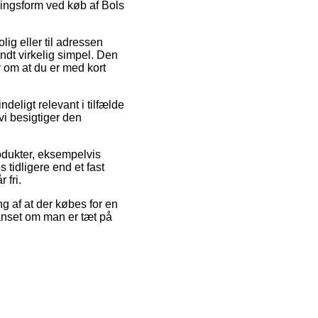
ringsform ved køb af Bols
lig eller til adressen
ndt virkelig simpel. Den
v om at du er med kort
deligt relevant i tilfælde
vi besigtiger den
odukter, eksempelvis
tidligere end et fast
 fri.
g af at der købes for en
uanset om man er tæt på