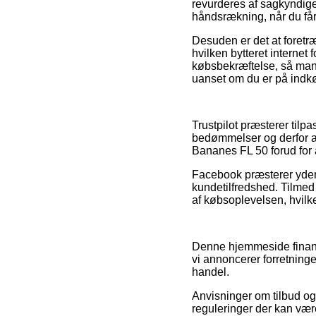
revurderes af sagkyndige
håndsrækning, når du får
Desuden er det at foretræ
hvilken bytteret interne
købsbekræftelse, så man
uanset om du er på indkø
Trustpilot præsterer til
bedømmelser og derfor an
Bananes FL 50 forud for 
Facebook præsterer yderm
kundetilfredshed. Tilmed
af købsoplevelsen, hvilke
Denne hjemmeside finans
vi annoncerer forretning
handel.
Anvisninger om tilbud og 
reguleringer der kan vær