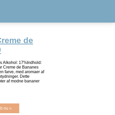
Creme de
0
 Alkohol: 17%Indhold:
eur Creme de Bananes
en farve, med aromaer af
tydninger. Dette
oter af modne bananer
b nu »