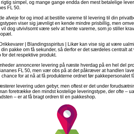
 rigtig simpel, og mange gange endda den mest betalelige leve
es FL 50.
veje for og imod at bestille varerne til levering til din privatbo
ngstypen viser sig jævnligt en kende mindre prisbillig, men omve
n vil dog utvivlsomt være selv at hente varerne, som jo stiller kra
bopæl.
rikkevarer | Blandingsspiritus | Likør kan vise sig at være ualmin
ge din pakke om få sekunder, så derfor er det særdeles centralt at 
for det respektive produkt.
omheder annoncerer levering på næste hverdag på en hel del pr
nanes FL 50, men vær obs på at det påkræver at handlen laves 
 chance for at nå at få produkterne ordnet før pakkepersonalet får
ræsterer levering uden gebyr, men oftest er det under forudsætnin
n man foretrække den mindst kostelige leveringstype, der ofte – 
dsten – er at få bragt ordren til en pakkeshop.