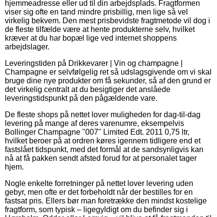
hjemmeadresse eller ud til din arbejdsplads. Fragtformen
viser sig ofte en tand mindre prisbillig, men lige så vel
virkelig bekvem. Den mest prisbevidste fragtmetode vil dog i
de fleste tilfælde være at hente produkterne selv, hvilket
kræver at du har bopæl lige ved internet shoppens
arbejdslager.
Leveringstiden på Drikkevarer | Vin og champagne |
Champagne er selvfølgelig ret så udslagsgivende om vi skal
bruge dine nye produkter om få sekunder, så af den grund er
det virkelig centralt at du besigtiger det anslåede
leveringstidspunkt på den pågældende vare.
De fleste shops på nettet lover muligheden for dag-til-dag
levering på mange af deres varenumre, eksempelvis
Bollinger Champagne "007" Limited Edt. 2011 0,75 ltr,
hvilket beroer på at ordren køres igennem tidligere end et
fastslået tidspunkt, med det formål at de sandsynligvis kan
nå at få pakken sendt afsted forud for at personalet tager
hjem.
Nogle enkelte forretninger på nettet lover levering uden
gebyr, men ofte er det forbeholdt når der bestilles for en
fastsat pris. Ellers bør man foretrække den mindst kostelige
fragtform, som typisk – ligegyldigt om du befinder sig i