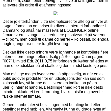
Hørsholm, Odder eller Lemvig – vil blive at få fragtmanden til
at levere din ordre til et afhentningssted.
Det er jo efterhånden ultra ukompliceret for alle og enhver at
søge information om priser fra diverse internet forhandlere i
Danmark, og altså har massevis af BOLLINGER online
firmaer været tvunget til at reducere prisniveauet på varerne
– til børn, men også til damer og herrer – kolossalt, og endda
nogle gange præstere fragtfri levering.
Det kan ikke desto mindre være lønnende at kontrollere flere
internet forretninger efter udsalg på Bollinger Champagne
"007" Limited Edt. 2011 0,75 ltr forinden du køber, således at
man er skudsikker på at skaffe sig den mindst kostelige pris.
Man må lige meget hvad være så påpasselig, at når en e-
butik udlover produkter for en udsalgspris der kan ses som
kolossalt lav, så kunne det tit være en indikation på en
uærlig internet handler. Bestillinger med kort er ikke desto
mindre inkluderet i en forordning, hvilket bistår dig overfor
falske internet firmaer.
Generelt anbefaler vi bestillinger med betalingskort eller
betalinger med mobilen. Alternativt kunne du drage nytte af