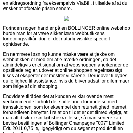
en afdragsordning fra eksempelvis ViaBill, i tilfælde af at du
ønsker at afbetale prisen senere.
Forinden nogen handler på en BOLLINGER online webshop
burde man for at være sikker læse webbutikkens
forretningsvilkår, dog er det naturligvis ikke specielt
ophidsende.
En nemmere løsning kunne måske være at tjekke om
webbutikken er medlem af e-mærke ordningen, da det
almindeligvis er et signal om at webshoppen anerkender de
opstillede regler, udover at online shoppen regelmæssigt
tilses af eksperter der mestrer vilkårene. Derudover tilbydes
du lejlighed til assistance, hvis du bliver udsat for dilemmaer
som følge af din shopping.
Endvidere tilrådes det at kunden er klar over de mest
vedkommende forhold der spiller ind i forbindelse med
transaktionen, som for eksempel den returrettighed internet
forhandleren benytter. I relation til det er det tilmed vigtigt, at
man altid sikrer sin købsbekræftelse, så man senere kan
bevise bestillingen af Bollinger Champagne "007" Limited
Edt. 2011 0,75 ltr, ligegyldigt om du søger et produkt til en