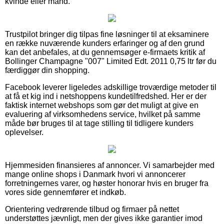
kvinde eller mand.
Trustpilot bringer dig tilpas fine løsninger til at eksaminere
en række nuværende kunders erfaringer og af den grund
kan det anbefales, at du gennemsøger e-firmaets kritik af
Bollinger Champagne "007" Limited Edt. 2011 0,75 ltr før du
færdiggør din shopping.
Facebook leverer ligeledes adskillige troværdige metoder til
at få et kig ind i netshoppens kundetilfredshed. Her er der
faktisk internet webshops som gør det muligt at give en
evaluering af virksomhedens service, hvilket på samme
måde bør bruges til at tage stilling til tidligere kunders
oplevelser.
Hjemmesiden finansieres af annoncer. Vi samarbejder med
mange online shops i Danmark hvori vi annoncerer
forretningernes varer, og høster honorar hvis en bruger fra
vores side gennemfører et indkøb.
Orientering vedrørende tilbud og firmaer på nettet
understøttes jævnligt, men der gives ikke garantier imod