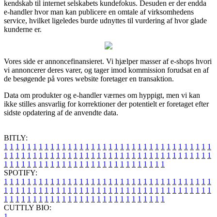
kendskab til internet selskabets kundefokus. Desuden er der endda
e-handler hvor man kan publicere en omtale af virksomhedens
service, hvilket ligeledes burde udnyttes til vurdering af hvor glade
kunderne er.
Vores side er annoncefinansieret. Vi hjælper masser af e-shops hvori
vi annoncerer deres varer, og tager imod kommission forudsat en af
de besøgende på vores website foretager en transaktion.
Data om produkter og e-handler værnes om hyppigt, men vi kan
ikke stilles ansvarlig for korrektioner der potentielt er foretaget efter
sidste opdatering af de anvendte data.
BITLY:
1
1
1
1
1
1
1
1
1
1
1
1
1
1
1
1
1
1
1
1
1
1
1
1
1
1
1
1
1
1
1
1
1
1
1
1
1
1
1
1
1
1
1
1
1
1
1
1
1
1
1
1
1
1
1
1
1
1
1
1
1
1
1
1
1
1
1
1
1
1
1
1
1
1
1
1
1
1
1
1
1
1
1
1
1
1
1
1
1
1
1
1
1
1
1
1
1
1
1
1
SPOTIFY:
1
1
1
1
1
1
1
1
1
1
1
1
1
1
1
1
1
1
1
1
1
1
1
1
1
1
1
1
1
1
1
1
1
1
1
1
1
1
1
1
1
1
1
1
1
1
1
1
1
1
1
1
1
1
1
1
1
1
1
1
1
1
1
1
1
1
1
1
1
1
1
1
1
1
1
1
1
1
1
1
1
1
1
1
1
1
1
1
1
1
1
1
1
1
1
1
1
1
1
1
CUTTLY BIO:
1