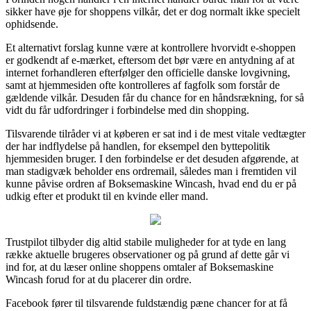
sikker have øje for shoppens vilkår, det er dog normalt ikke specielt
ophidsende.
Et alternativt forslag kunne være at kontrollere hvorvidt e-shoppen
er godkendt af e-mærket, eftersom det bør være en antydning af at
internet forhandleren efterfølger den officielle danske lovgivning,
samt at hjemmesiden ofte kontrolleres af fagfolk som forstår de
gældende vilkår. Desuden får du chance for en håndsrækning, for så
vidt du får udfordringer i forbindelse med din shopping.
Tilsvarende tilråder vi at køberen er sat ind i de mest vitale vedtægter
der har indflydelse på handlen, for eksempel den byttepolitik
hjemmesiden bruger. I den forbindelse er det desuden afgørende, at
man stadigvæk beholder ens ordremail, således man i fremtiden vil
kunne påvise ordren af Boksemaskine Wincash, hvad end du er på
udkig efter et produkt til en kvinde eller mand.
Trustpilot tilbyder dig altid stabile muligheder for at tyde en lang
række aktuelle brugeres observationer og på grund af dette går vi
ind for, at du læser online shoppens omtaler af Boksemaskine
Wincash forud for at du placerer din ordre.
Facebook fører til tilsvarende fuldstændig pæne chancer for at få