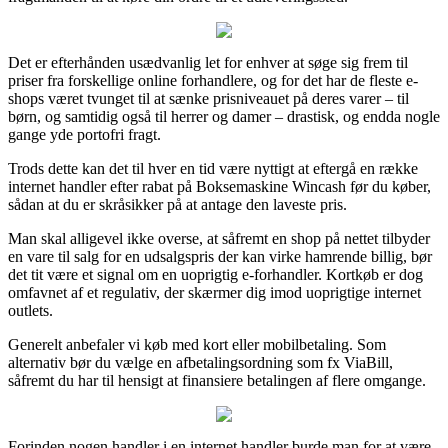
Det er efterhånden usædvanlig let for enhver at søge sig frem til
priser fra forskellige online forhandlere, og for det har de fleste e-
shops været tvunget til at sænke prisniveauet på deres varer – til
børn, og samtidig også til herrer og damer – drastisk, og endda nogle
gange yde portofri fragt.
Trods dette kan det til hver en tid være nyttigt at eftergå en række
internet handler efter rabat på Boksemaskine Wincash før du køber,
sådan at du er skråsikker på at antage den laveste pris.
Man skal alligevel ikke overse, at såfremt en shop på nettet tilbyder
en vare til salg for en udsalgspris der kan virke hamrende billig, bør
det tit være et signal om en uoprigtig e-forhandler. Kortkøb er dog
omfavnet af et regulativ, der skærmer dig imod uoprigtige internet
outlets.
Generelt anbefaler vi køb med kort eller mobilbetaling. Som
alternativ bør du vælge en afbetalingsordning som fx ViaBill,
såfremt du har til hensigt at finansiere betalingen af flere omgange.
Forinden nogen handler i en internet handler burde man for at være