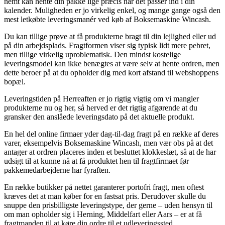
nemt kan hente din pakke lige præcis når det passer ind i din
kalender. Muligheden er jo virkelig enkel, og mange gange også den
mest letkøbte leveringsmanér ved køb af Boksemaskine Wincash.
Du kan tillige prøve at få produkterne bragt til din lejlighed eller ud
på din arbejdsplads. Fragtformen viser sig typisk lidt mere pebret,
men tillige virkelig uproblematisk. Den mindst kostelige
leveringsmodel kan ikke benægtes at være selv at hente ordren, men
dette beroer på at du opholder dig med kort afstand til webshoppens
bopæl.
Leveringstiden på Herreaften er jo rigtig vigtig om vi mangler
produkterne nu og her, så herved er det rigtig afgørende at du
gransker den anslåede leveringsdato på det aktuelle produkt.
En hel del online firmaer yder dag-til-dag fragt på en række af deres
varer, eksempelvis Boksemaskine Wincash, men vær obs på at det
antager at ordren placeres inden et besluttet klokkeslæt, så at de har
udsigt til at kunne nå at få produktet hen til fragtfirmaet før
pakkemedarbejderne har fyraften.
En række butikker på nettet garanterer portofri fragt, men oftest
kræves det at man køber for en fastsat pris. Derudover skulle du
snuppe den prisbilligste leveringstype, der gerne – uden hensyn til
om man opholder sig i Herning, Middelfart eller Aars – er at få
fragtmanden til at køre din ordre til et udleveringssted.