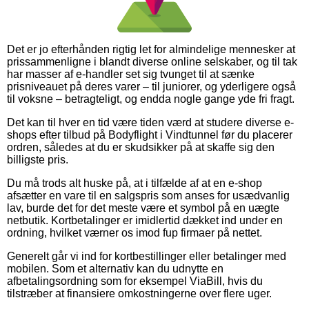
Det er jo efterhånden rigtig let for almindelige mennesker at
prissammenligne i blandt diverse online selskaber, og til tak
har masser af e-handler set sig tvunget til at sænke
prisniveauet på deres varer – til juniorer, og yderligere også
til voksne – betragteligt, og endda nogle gange yde fri fragt.
Det kan til hver en tid være tiden værd at studere diverse e-
shops efter tilbud på Bodyflight i Vindtunnel før du placerer
ordren, således at du er skudsikker på at skaffe sig den
billigste pris.
Du må trods alt huske på, at i tilfælde af at en e-shop
afsætter en vare til en salgspris som anses for usædvanlig
lav, burde det for det meste være et symbol på en uægte
netbutik. Kortbetalinger er imidlertid dækket ind under en
ordning, hvilket værner os imod fup firmaer på nettet.
Generelt går vi ind for kortbestillinger eller betalinger med
mobilen. Som et alternativ kan du udnytte en
afbetalingsordning som for eksempel ViaBill, hvis du
tilstræber at finansiere omkostningerne over flere uger.