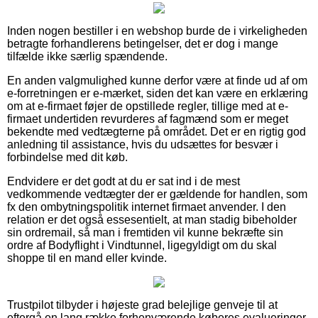
Inden nogen bestiller i en webshop burde de i virkeligheden
betragte forhandlerens betingelser, det er dog i mange
tilfælde ikke særlig spændende.
En anden valgmulighed kunne derfor være at finde ud af om
e-forretningen er e-mærket, siden det kan være en erklæring
om at e-firmaet føjer de opstillede regler, tillige med at e-
firmaet undertiden revurderes af fagmænd som er meget
bekendte med vedtægterne på området. Det er en rigtig god
anledning til assistance, hvis du udsættes for besvær i
forbindelse med dit køb.
Endvidere er det godt at du er sat ind i de mest
vedkommende vedtægter der er gældende for handlen, som
fx den ombytningspolitik internet firmaet anvender. I den
relation er det også essesentielt, at man stadig bibeholder
sin ordremail, så man i fremtiden vil kunne bekræfte sin
ordre af Bodyflight i Vindtunnel, ligegyldigt om du skal
shoppe til en mand eller kvinde.
Trustpilot tilbyder i højeste grad belejlige genveje til at
eftergå en lang række forhenværende køberes evalueringer