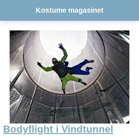
Kostume magasinet
Bodyflight i Vindtunnel