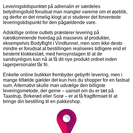
Leveringstidspunktet på adrenalin er særdeles
betydningsfuld forudsat man mangler varerne om et øjeblik,
og derfor er det rimelig klogt at vi studerer det forventede
leveringstidspunkt for den pågældende vare.
Adskillige online outlets præsterer levering på
næstkommende hverdag på massevis af produkter,
eksempelvis Bodyflight i Vindtunnel, men som ikke desto
mindre er forudsat at bestillingen realiseres tidligere end et
bestemt klokkeslæt, med hensynstagen til at de
sandsynligvis kan nå at få dit nye produkt ordnet inden
lagerpersonalet får fri.
Enkelte online butikker frembyder gebyrfri levering, men i
mange tilfælde gælder det kun hvis du shopper for en fastsat
sum. Alternativt skulle man udvælge den billigste
leveringsmetode, der gerne – uanset om du er tæt på
Taastrup, Birkerød eller Sorø – er at få fragtfirmaet til at
bringe din bestilling til en pakkeshop.