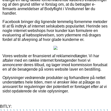
og af den grund stiller vi forslag om, at du betragter e-
firmaets anmeldelser af Bodyflight i Vindtunnel før du
handler.
Facebook bringer dig lignende temmelig fornemme metoder
til at få indtryk af internet selskabets popularitet. Herinde ses
nogle internet webshops hvor kunder kan formulere en
evaluering af købsoplevelsen, som ydermere må drages
fordel af til afvejning af hvor glade kunderne er.
Vores website er finansieret af reklameindtægter. Vi har
aftaler med en række internet foretagender hvori vi
annoncerer deres tilbud, og tager imod kommission forudsat
en af de besøgende på vores website laver en bestilling.
Oplysninger vedrørende produkter og forhandlere på nettet
understøttes hele tiden, men vi ønsker ikke at påtage os
ansvaret for reguleringer der potentielt er foretaget efter at vi
sidst opdaterede de viste oplysninger.
BITLY:
1
1
1
1
1
1
1
1
1
1
1
1
1
1
1
1
1
1
1
1
1
1
1
1
1
1
1
1
1
1
1
1
1
1