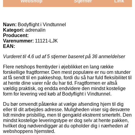
Webshop
Stjerner
Link
Navn:
Bodyflight i Vindtunnel
Kategori:
adrenalin
Producent:
Varenummer:
11121-LJK
EAN:
Vurderet til
4.6
ud af 5 stjerner baseret på
36
anmeldelser
Flere netshops frembyder i øjeblikket en lang række
forskellige fragtformer. Den mest populære er nu om stunder
at få sendt til en pakkeshop, fordi du så har fuld fleksibilitet til
at hente dine varer når du har tid. Fragtformen er altså
vældig praktisk, og endda endvidere den mindst kostelige
form for levering ved køb af Bodyflight i Vindtunnel.
Du bør omvendt påtænke at vælge afsending hjem til dig
eller til dit arbejdes adresse. Muligheden viser sig desværre
lidt mindre prisbillig, men til gengæld ekstremt smertefri. Den
mindst kostelige leveringstype er dog selv at hente pakken,
hvilket dog nødvendiggør at du opholder dig i nærheden af
webshoppens hjemsted.