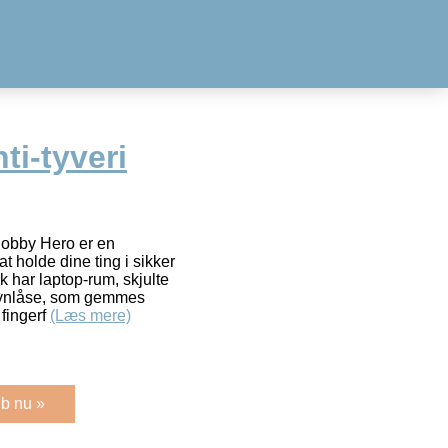
i-tyveri
Bobby Hero er en
at holde dine ting i sikker
k har laptop-rum, skjulte
lynlåse, som gemmes
 fingerf
(Læs mere)
b nu »