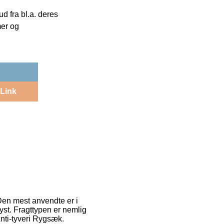
 fra bl.a. deres
mer og
Link
Den mest anvendte er i
lyst. Fragttypen er nemlig
Anti-tyveri Rygsæk.