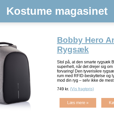
Kostume magasinet
Bobby Hero Ant
Rygsæk
Stol på, at den smarte rygsæk 
superhelt, når det drejer sig om 
forvaring! Den tyverisikre rygsæ
rum med RFID-beskyttelse og 
mod din ryg – selv ikke de mest
749
kr.
(Vis fragtpris)
Læs mere »
Kø