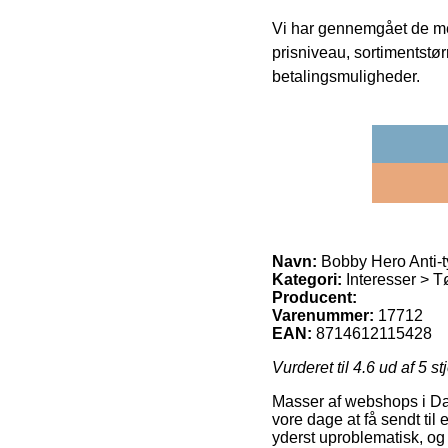
Vi har gennemgået de mes
prisniveau, sortimentstø
betalingsmuligheder.
Navn:
Bobby Hero Anti-
Kategori:
Interesser > T
Producent:
Varenummer:
17712
EAN:
8714612115428
Vurderet til
4.6
ud af 5 st
Masser af webshops i Dan
vore dage at få sendt til
yderst uproblematisk, og