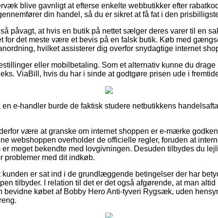
rvæk blive gavnligt at efterse enkelte webbutikker efter rabatk
nemfører din handel, så du er sikret at få fat i den prisbilligste
så påvagt, at hvis en butik på nettet sælger deres varer til en s
t for det meste være et bevis på en falsk butik. Køb med gængse
 anordning, hvilket assisterer dig overfor snydagtige internet sho
estillinger eller mobilbetaling. Som et alternativ kunne du drage 
eks. ViaBill, hvis du har i sinde at godtgøre prisen ude i fremtid
en e-handler burde de faktisk studere netbutikkens handelsaftale
an derfor være at granske om internet shoppen er e-mærke godkend
ine webshoppen overholder de officielle regler, foruden at inter
 er meget bekendte med lovgivningen. Desuden tilbydes du lejlig
or problemer med dit indkøb.
at kunden er sat ind i de grundlæggende betingelser der har bety
en tilbyder. I relation til det er det også afgørende, at man alti
 bevidne købet af Bobby Hero Anti-tyveri Rygsæk, uden hensyn 
dreng.