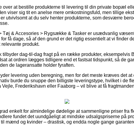
r at bestille produkterne til levering til din private bopæl eller
n viser sig tit en anelse mere omkostningsfuld, men tillige ekst
 er utvivlsomt at du selv henter produkterne, som desværre beroe
sse.
 > Tøj & Accesories > Rygsække & Tasker er usædvanlig væsentli
or få dage, så af den grund er det rigtig essentielt at vi finder 
 relevante produkt.
 tilbyder dag-til-dag fragt på en række produkter, eksempelvis 
at at ordren lægges tidligere end et fastsat tidspunkt, så de gar
den de lageransatte holder fyraften.
 yder levering uden beregning, men for det meste kræves det at de
tiv burde du snuppe den billigste leveringstype, hvilket i de fles
 Vejle, Frederikshavn eller Faaborg – vil blive at få fragtmanden t
grad enkelt for almindelige dødelige at sammenligne priser fra fle
andlere fundet det uundgåeligt at mindske udsalgspriserne på pr
å til mænd og kvinder – drastisk, og endda nogle gange garanter