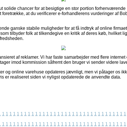
lut solide chancer for at besigtige en stor portion forhenværende
at foretrække, at du verificerer e-forhandlerens vurderinger af Bo
ende ganske stabile muligheder for at få indtryk af online firma
som tilbyder folk at tilkendegive en kritik af deres køb, hvilket 
ilfredsheden.
nsieret af reklamer. Vi har faste samarbejder med flere internet
g tager imod kommission såfremt den bruger vi sender videre lave
r og online varehuse opdateres jævnligt, men vi påtager os ikk
is er realiseret siden vi nyligst opdaterede de anvendte data.
1
1
1
1
1
1
1
1
1
1
1
1
1
1
1
1
1
1
1
1
1
1
1
1
1
1
1
1
1
1
1
1
1
1
1
1
1
1
1
1
1
1
1
1
1
1
1
1
1
1
1
1
1
1
1
1
1
1
1
1
1
1
1
1
1
1
1
1
1
1