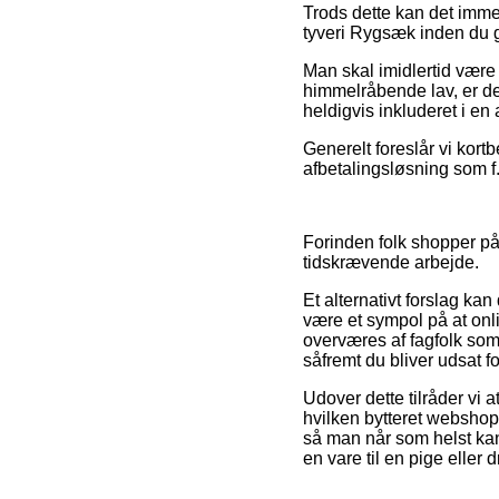
Trods dette kan det imme
tyveri Rygsæk inden du gen
Man skal imidlertid være 
himmelråbende lav, er de
heldigvis inkluderet i en
Generelt foreslår vi kortb
afbetalingsløsning som f.
Forinden folk shopper på 
tidskrævende arbejde.
Et alternativt forslag k
være et sympol på at onl
overværes af fagfolk som
såfremt du bliver udsat f
Udover dette tilråder vi 
hvilken bytteret webshopp
så man når som helst kan
en vare til en pige eller 