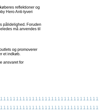
 køberes reflektioner og
bby Hero Anti-tyveri
ets pålidelighed. Foruden
ligeledes må anvendes til
 outlets og promoverer
r et indkøb.
e ansvaret for
1
1
1
1
1
1
1
1
1
1
1
1
1
1
1
1
1
1
1
1
1
1
1
1
1
1
1
1
1
1
1
1
1
1
1
1
1
1
1
1
1
1
1
1
1
1
1
1
1
1
1
1
1
1
1
1
1
1
1
1
1
1