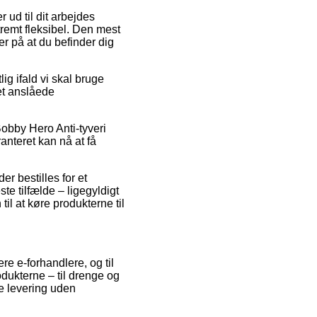
 ud til dit arbejdes
remt fleksibel. Den mest
r på at du befinder dig
g ifald vi skal bruge
det anslåede
Bobby Hero Anti-tyveri
anteret kan nå at få
r bestilles for et
te tilfælde – ligegyldigt
il at køre produkterne til
re e-forhandlere, og til
odukterne – til drenge og
e levering uden