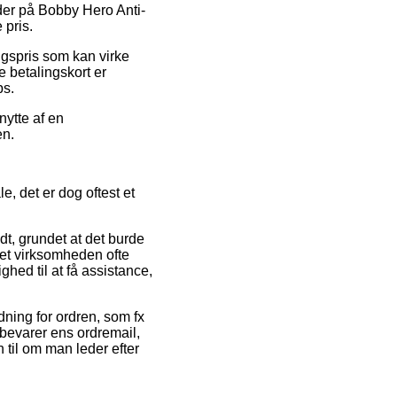
oder på Bobby Hero Anti-
 pris.
algspris som kan virke
 betalingskort er
ps.
nytte af en
en.
, det er dog oftest et
t, grundet at det burde
net virksomheden ofte
hed til at få assistance,
dning for ordren, som fx
d bevarer ens ordremail,
til om man leder efter