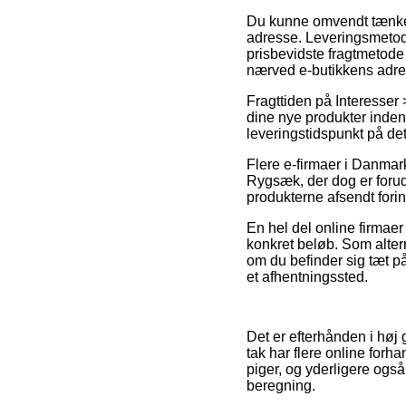
Du kunne omvendt tænke ove
adresse. Leveringsmetode
prisbevidste fragtmetode
nærved e-butikkens adre
Fragttiden på Interesser
dine nye produkter inden f
leveringstidspunkt på det
Flere e-firmaer i Danmark
Rygsæk, der dog er foruds
produkterne afsendt forin
En hel del online firmaer
konkret beløb. Som alterna
om du befinder sig tæt på
et afhentningssted.
Det er efterhånden i høj 
tak har flere online forh
piger, og yderligere ogs
beregning.