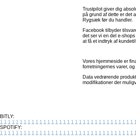
Trustpilot giver dig abso
på grund af dette er det 
Rygsæk før du handler.
Facebook tilbyder tilsvar
det ser vi en del e-shops 
at få et indtryk af kundet
Vores hjemmeside er fina
forretningernes varer, o
Data vedrørende produkte
modifikationer der muligv
BITLY:
1
1
1
1
1
1
1
1
1
1
1
1
1
1
1
1
1
1
1
1
1
1
1
1
1
1
1
1
1
1
1
1
1
1
SPOTIFY:
1
1
1
1
1
1
1
1
1
1
1
1
1
1
1
1
1
1
1
1
1
1
1
1
1
1
1
1
1
1
1
1
1
1