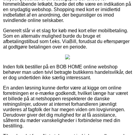
himmelråbende letkøbt, burde det ofte være en indikation på
en snydagtig webshop. Shopping med kort er imidlertid
indbefattet af en anordning, der begunstiger os imod
svindlende online selskaber.
Generelt slår vi et slag for køb med kort eller mobilbetaling.
Som en alternativ mulighed burde du bruge et
afbetalingstilbud som f.eks. ViaBill, forudsat du efterspørger
at godtgøre betalingen over en periode.
Inden folk bestiller på en BOB HOME online webshop
behøver man uden tvivl betragte butikkens handelsvilkår, det
er dog undertiden ikke særlig interessant.
En anden løsning kunne derfor være at kigge om online
forretningen er e-mærke godkendt, hvilket længe har været
et billede på at netshoppen respekterer de danske
retningslinjer, udover at internet forhandleren jævnligt
vurderes af fagfolk der har megen viden om lovgivningen.
Derudover giver det dig mulighed for at få assistance,
såfremt du møder vanskeligheder i forbindelse med din
bestilling.