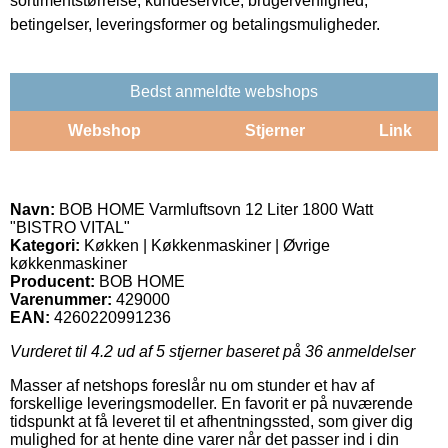
sortimentstørrelse, kundeservice, brugervenlighed,
betingelser, leveringsformer og betalingsmuligheder.
Bedst anmeldte webshops
Webshop
Stjerner
Link
Navn:
BOB HOME Varmluftsovn 12 Liter 1800 Watt
"BISTRO VITAL"
Kategori:
Køkken | Køkkenmaskiner | Øvrige
køkkenmaskiner
Producent:
BOB HOME
Varenummer:
429000
EAN:
4260220991236
Vurderet til
4.2
ud af 5 stjerner baseret på
36
anmeldelser
Masser af netshops foreslår nu om stunder et hav af
forskellige leveringsmodeller. En favorit er på nuværende
tidspunkt at få leveret til et afhentningssted, som giver dig
mulighed for at hente dine varer når det passer ind i din