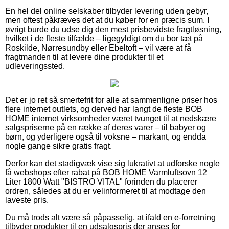
En hel del online selskaber tilbyder levering uden gebyr,
men oftest påkræves det at du køber for en præcis sum. I
øvrigt burde du udse dig den mest prisbevidste fragtløsning,
hvilket i de fleste tilfælde – ligegyldigt om du bor tæt på
Roskilde, Nørresundby eller Ebeltoft – vil være at få
fragtmanden til at levere dine produkter til et
udleveringssted.
Det er jo ret så smertefrit for alle at sammenligne priser hos
flere internet outlets, og derved har langt de fleste BOB
HOME internet virksomheder været tvunget til at nedskære
salgspriserne på en række af deres varer – til babyer og
børn, og yderligere også til voksne – markant, og endda
nogle gange sikre gratis fragt.
Derfor kan det stadigvæk vise sig lukrativt at udforske nogle
få webshops efter rabat på BOB HOME Varmluftsovn 12
Liter 1800 Watt "BISTRO VITAL" forinden du placerer
ordren, således at du er velinformeret til at modtage den
laveste pris.
Du må trods alt være så påpasselig, at ifald en e-forretning
tilbyder produkter til en udsalgspris der anses for