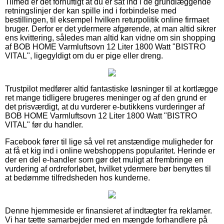
Tilmed er det fornuftigt at du er sat ind i de grundlæggende
retningslinjer der kan spille ind i forbindelse med
bestillingen, til eksempel hvilken returpolitik online firmaet
bruger. Derfor er det ydermere afgørende, at man altid sikrer
ens kvittering, således man altid kan vidne om sin shopping
af BOB HOME Varmluftsovn 12 Liter 1800 Watt "BISTRO
VITAL", ligegyldigt om du er pige eller dreng.
Trustpilot medfører altid fantastiske løsninger til at kortlægge
ret mange tidligere brugeres meninger og af den grund er
det prisværdigt, at du vurderer e-butikkens vurderinger af
BOB HOME Varmluftsovn 12 Liter 1800 Watt "BISTRO
VITAL" før du handler.
Facebook fører til lige så vel ret anstændige muligheder for
at få et kig ind i online webshoppens popularitet. Herinde er
der en del e-handler som gør det muligt at frembringe en
vurdering af ordreforløbet, hvilket ydermere bør benyttes til
at bedømme tilfredsheden hos kunderne.
Denne hjemmeside er finansieret af indtægter fra reklamer.
Vi har tætte samarbejder med en mængde forhandlere på