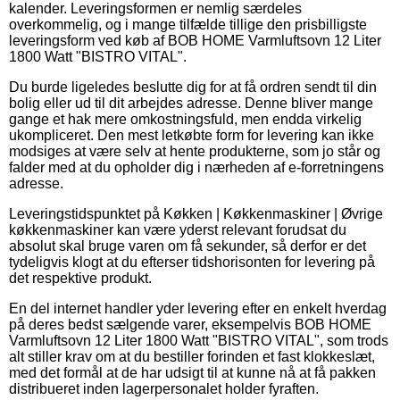
kalender. Leveringsformen er nemlig særdeles
overkommelig, og i mange tilfælde tillige den prisbilligste
leveringsform ved køb af BOB HOME Varmluftsovn 12 Liter
1800 Watt "BISTRO VITAL".
Du burde ligeledes beslutte dig for at få ordren sendt til din
bolig eller ud til dit arbejdes adresse. Denne bliver mange
gange et hak mere omkostningsfuld, men endda virkelig
ukompliceret. Den mest letkøbte form for levering kan ikke
modsiges at være selv at hente produkterne, som jo står og
falder med at du opholder dig i nærheden af e-forretningens
adresse.
Leveringstidspunktet på Køkken | Køkkenmaskiner | Øvrige
køkkenmaskiner kan være yderst relevant forudsat du
absolut skal bruge varen om få sekunder, så derfor er det
tydeligvis klogt at du efterser tidshorisonten for levering på
det respektive produkt.
En del internet handler yder levering efter en enkelt hverdag
på deres bedst sælgende varer, eksempelvis BOB HOME
Varmluftsovn 12 Liter 1800 Watt "BISTRO VITAL", som trods
alt stiller krav om at du bestiller forinden et fast klokkeslæt,
med det formål at de har udsigt til at kunne nå at få pakken
distribueret inden lagerpersonalet holder fyraften.