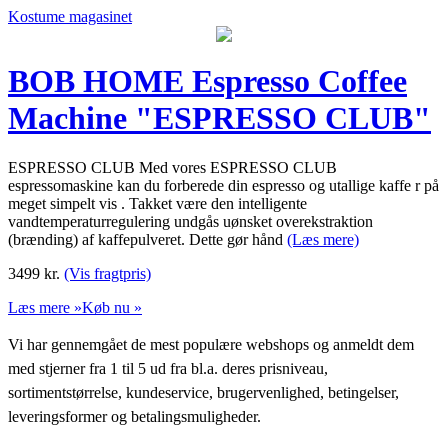
Kostume magasinet
BOB HOME Espresso Coffee
Machine "ESPRESSO CLUB"
ESPRESSO CLUB Med vores ESPRESSO CLUB
espressomaskine kan du forberede din espresso og utallige kaffe r på
meget simpelt vis . Takket være den intelligente
vandtemperaturregulering undgås uønsket overekstraktion
(brænding) af kaffepulveret. Dette gør hånd
(Læs mere)
3499
kr.
(Vis fragtpris)
Læs mere »
Køb nu »
Vi har gennemgået de mest populære webshops og anmeldt dem
med stjerner fra 1 til 5 ud fra bl.a. deres prisniveau,
sortimentstørrelse, kundeservice, brugervenlighed, betingelser,
leveringsformer og betalingsmuligheder.