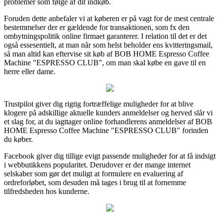
problemer som følge af dit indkøb.
Foruden dette anbefaler vi at køberen er på vagt for de mest centrale
bestemmelser der er gældende for transaktionen, som fx den
ombytningspolitik online firmaet garanterer. I relation til det er det
også essesentielt, at man når som helst beholder ens kvitteringsmail,
så man altid kan eftervise sit køb af BOB HOME Espresso Coffee
Machine "ESPRESSO CLUB", om man skal købe en gave til en
herre eller dame.
Trustpilot giver dig rigtig fortræffelige muligheder for at blive
klogere på adskillige aktuelle kunders anmeldelser og herved slår vi
et slag for, at du iagttager online forhandlerens anmeldelser af BOB
HOME Espresso Coffee Machine "ESPRESSO CLUB" forinden
du køber.
Facebook giver dig tillige evigt passende muligheder for at få indsigt
i webbutikkens popularitet. Derudover er der mange internet
selskaber som gør det muligt at formulere en evaluering af
ordreforløbet, som desuden må tages i brug til at fornemme
tilfredsheden hos kunderne.