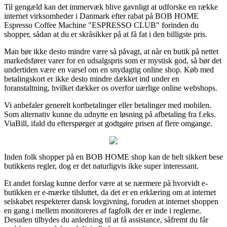
Til gengæld kan det immervæk blive gavnligt at udforske en række
internet virksomheder i Danmark efter rabat på BOB HOME
Espresso Coffee Machine "ESPRESSO CLUB" forinden du
shopper, sådan at du er skråsikker på at få fat i den billigste pris.
Man bør ikke desto mindre være så påvagt, at når en butik på nettet
markedsfører varer for en udsalgspris som er mystisk god, så bør det
undertiden være en varsel om en snydagtig online shop. Køb med
betalingskort er ikke desto mindre dækket ind under en
foranstaltning, hvilket dækker os overfor uærlige online webshops.
Vi anbefaler generelt kortbetalinger eller betalinger med mobilen.
Som alternativ kunne du udnytte en løsning på afbetaling fra f.eks.
ViaBill, ifald du efterspørger at godtgøre prisen af flere omgange.
Inden folk shopper på en BOB HOME shop kan de helt sikkert bese
butikkens regler, dog er det naturligvis ikke super interessant.
Et andet forslag kunne derfor være at se nærmere på hvorvidt e-
butikken er e-mærke tilsluttet, da det er en erklæring om at internet
selskabet respekterer dansk lovgivning, foruden at internet shoppen
en gang i mellem monitoreres af fagfolk der er inde i reglerne.
Desuden tilbydes du anledning til at få assistance, såfremt du får