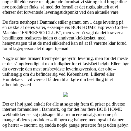
nogle tilfælde være ret afgørende forudsat vi står og skal bruge dine
nye produkter fluks, så med det formål er det rigtig aktuelt at vi
efterser det forventede leveringstidspunkt ved den aktuelle vare.
De fleste netshops i Danmark stiller garanti om 1 dags levering på
en række af deres varer, eksempelvis BOB HOME Espresso Coffee
Machine "ESPRESSO CLUB", men vær på vagt da det kræver at
bestillingen realiseres inden et angivent klokkeslæt, med
hensynstagen til at de med sikkerhed kan nå at få varerne klar forud
for at lagerpersonalet drager hjemad.
Nogle online firmaer frembyder gebyrfri levering, men for det meste
er det så nødvendigt at man indkøber for et fastslået beløb. Ellers bør
du overveje den mest prisbevidste leveringsversion, der ofte –
uafhængig om du befinder sig ved København, Lillerød eller
Humlebæk – vil være at få dem til at køre din bestilling til et
afhentningssted.
Det er i høj grad enkelt for alle at søge sig frem til priser på diverse
internet forhandlere i Danmark, og for det har flere BOB HOME
webbutikker set sig nødsaget til at reducere udsalgspriserne på
mange af deres produkter – til børn og babyer, men også til damer
og herrer – enormt, og endda nogle gange præstere fragt uden gebyr.