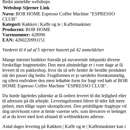
Bedst anmeldte webshops
Webshop
Stjerner
Link
Navn:
BOB HOME Espresso Coffee Machine "ESPRESSO
CLUB"
Kategori:
Køkken | Kaffe og te | Kaffemaskiner
Producent:
BOB HOME
Varenummer:
428996
EAN:
4260220991151
Vurderet til
4
ud af 5 stjerner baseret på
42
anmeldelser
Mange internet butikker foreslår på nuværende tidspunkt diverse
forskellige fragtmetoder. Den mest almindelige er i vore dage at få
leveret til en pakkeshop, hvor du så selv henter de bestilte produkter
når det passer dig bedst. Fragtformen er jo særdeles fremkommelig,
og oftest endvidere den mest letkøbte form for fragt ved køb af BOB
HOME Espresso Coffee Machine "ESPRESSO CLUB".
Du burde ligeledes påtænke at få ordren leveret til din lejlighed eller
til adressen på dit arbejde. Leveringsformen bliver til tider lidt mere
pebret, men tillige super ukompliceret. Den prisbilligste fragttype vil
dog utvivlsomt være at hente varerne selv, som desværre er betinget
af at du lever med kort afstand til webbutikkens adresse.
Antal dages levering på Køkken | Kaffe og te | Kaffemaskiner kan i