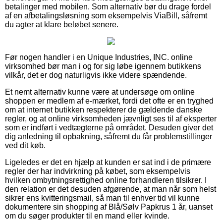
betalinger med mobilen. Som alternativ bør du drage fordel
af en afbetalingsløsning som eksempelvis ViaBill, såfremt
du agter at klare beløbet senere.
Før nogen handler i en Unique Industries, INC. online
virksomhed bør man i og for sig løbe igennem butikkens
vilkår, det er dog naturligvis ikke videre spændende.
Et nemt alternativ kunne være at undersøge om online
shoppen er medlem af e-mærket, fordi det ofte er en tryghed
om at internet butikken respekterer de gældende danske
regler, og at online virksomheden jævnligt ses til af eksperter
som er indført i vedtægterne på området. Desuden giver det
dig anledning til opbakning, såfremt du får problemstillinger
ved dit køb.
Ligeledes er det en hjælp at kunden er sat ind i de primære
regler der har indvirkning på købet, som eksempelvis
hvilken ombytningsrettighed online forhandleren tilsikrer. I
den relation er det desuden afgørende, at man når som helst
sikrer ens kvitteringsmail, så man til enhver tid vil kunne
dokumentere sin shopping af Blå/Sølv Papkrus 1 år, uanset
om du søger produkter til en mand eller kvinde.