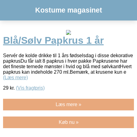
Kostume magasinet
Blå/Sølv Papkrus 1 år
Servér de kolde drikke til 1 års fødselsdag i disse dekorative
papkrusDu får ialt 8 papkrus i hver pakke Papkrusene har
det fineste ternede mønster i hvid og blå med sølvkantHvert
papkrus kan indeholde 270 ml.Bemærk, at krusene kun e
(Læs mere)
29
kr.
(Vis fragtpris)
Læs mere »
Køb nu »