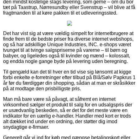
den mindst kostelige slags levering, som gerne – om du bor
tæt på Taastrup, Nørresundby eller Svenstrup – vil blive at få
fragtmanden til at køre pakken til et udleveringssted.
Det har vist sig at være vældig simpelt for internetbrugere at
finde frem til de bedste priser fra diverse internet webshops,
og så har adskillige Unique Industries, INC. e-shops været
tvunget til at tvinge salgspriserne på varerne – til børn og
babyer, og ligeledes også til kvinder og mænd – kolossalt,
og endda nogle gange byde på levering uden beregning.
Til gengæld kan det til hver en tid vise sig lønsomt at kigge
forbi enkelte e-forretninger efter tilbud på Blå/Sølv Papkrus 1
år før du færdiggør din shopping, sådan at man er skråsikker
på at modtage den prisbilligste pris.
Man må bare være så påvagt, at såfremt en internet
virksomhed sælger et produkt til salg for en udsalgspris der
er usædvanlig beskeden, så er det for det meste være en
indikator for en uærlig e-handler. Handler med kort er trods
alt dækket ind under en ordning, der støtter dig imod
snydagtige e-firmaer.
Generelt går vi ind for køb med gængse betalingskort eller