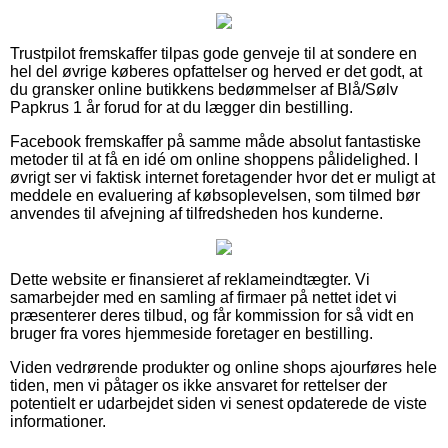
Trustpilot fremskaffer tilpas gode genveje til at sondere en
hel del øvrige køberes opfattelser og herved er det godt, at
du gransker online butikkens bedømmelser af Blå/Sølv
Papkrus 1 år forud for at du lægger din bestilling.
Facebook fremskaffer på samme måde absolut fantastiske
metoder til at få en idé om online shoppens pålidelighed. I
øvrigt ser vi faktisk internet foretagender hvor det er muligt at
meddele en evaluering af købsoplevelsen, som tilmed bør
anvendes til afvejning af tilfredsheden hos kunderne.
Dette website er finansieret af reklameindtægter. Vi
samarbejder med en samling af firmaer på nettet idet vi
præsenterer deres tilbud, og får kommission for så vidt en
bruger fra vores hjemmeside foretager en bestilling.
Viden vedrørende produkter og online shops ajourføres hele
tiden, men vi påtager os ikke ansvaret for rettelser der
potentielt er udarbejdet siden vi senest opdaterede de viste
informationer.