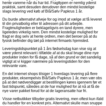
hente varerne når du har tid. Fragttypen er nemlig yderst
praktisk, samt desuden derudover den mindst kostelige
slags levering ved køb af Blå/Sølv Papkrus 1 år.
Du burde alternativt afveje for og imod at vælge at få leveret
til din privatbolig eller til adressen på dit arbejde.
Fragtmuligheden er beklageligvis en tand dyrere, men
ligeledes virkelig nem. Den mindst kostelige mulighed for
fragt er dog selv at hente ordren, men det beroer på at du
fysisk befinder dig tæt på internet firmaets hjemsted.
Leveringstidspunktet på 1 års fødselsdag kan vise sig at
være yderst relevant i tilfælde af at du skal bruge dine nye
produkter inden for få dage, så af den grund er det sandelig
vigtigt at vi kigger nærmere på leveringstiden for den
relevante vare.
En del internet shops tilsiger 1 hverdags levering på flere
produkter, eksempelvis Blå/Sølv Papkrus 1 år, men vær obs
på at det nødvendiggør at bestillingen køres igennem før et
fast tidspunkt, således at de har mulighed for at nå at få de
nye varer pakket forud for at de lageransatte har fri.
Visse netbutikker tilbyder gratis levering, men oftest kun ifald
du handler for en konkret pris. Alternativt skulle man snuppe