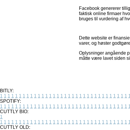
Facebook genererer tilli
faktisk online firmaer h
bruges til vurdering af h
Dette website er finansi
varer, og høster godtgøre
Oplysninger angående prod
måtte være lavet siden si
BITLY:
1
1
1
1
1
1
1
1
1
1
1
1
1
1
1
1
1
1
1
1
1
1
1
1
1
1
1
1
1
1
1
1
1
1
SPOTIFY:
1
1
1
1
1
1
1
1
1
1
1
1
1
1
1
1
1
1
1
1
1
1
1
1
1
1
1
1
1
1
1
1
1
1
CUTTLY BIO:
1
1
1
1
1
1
1
1
1
1
1
1
1
1
1
1
1
1
1
1
1
1
1
1
1
1
1
1
1
1
1
1
1
1
1
CUTTLY OLD: