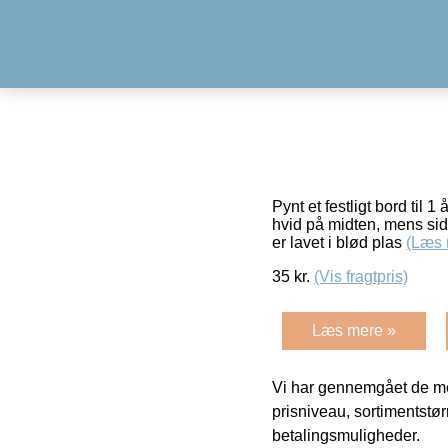
Pynt et festligt bord ti
hvid på midten, mens side
er lavet i blød plas
(Læs 
35
kr.
(Vis fragtpris)
Læs mere »
Vi har gennemgået de mes
prisniveau, sortimentstø
betalingsmuligheder.