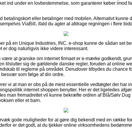
kket ind under en lovbestemmelse, som garanterer køber imod fal
med betalingskort eller betalinger med mobilen. Alternativt kunne
empelvis ViaBill, ifald du agter at afdrage regningen i flere bidd
per på en Unique Industries, INC. e-shop kunne de sådan set be
t er dog naturligvis ikke videre interessant.
ære at granske om internet firmaet er e-mærke godkendt, grunde
n tilslutter sig de gældende danske regler, foruden at online we
kendskab til reglerne på området. Derudover tilbydes du chance f
or besvær som følge af din ordre.
r vi at man er obs på de mest essentielle vedtægter der har ind
ngspolitik internet shoppen benytter. Her er det ligeledes afgø
ledes man fremadrettet vil kunne bekræfte ordren af Blå/Sølv Dug
voksen eller et barn.
ervæk gode muligheder for at gøre dig bekendt med en række 
erfor er det godt, at du tjekker online virksomhedens bedømmel