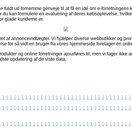
ge fuldt ud fornemme genveje til at få en idé om e-forretningens
vor du kan formulere en evaluering af deres købsoplevelse, hvi
vor glade kunderne er.
eret af annonceindtægter. Vi hjælper diverse webbutikker og pr
lse for så vidt en bruger fra vores hjemmeside foretager en ordr
ukter og online forretninger ajourføres tit, men vi tager ikke 
dste opdatering af de viste data.
1
1
1
1
1
1
1
1
1
1
1
1
1
1
1
1
1
1
1
1
1
1
1
1
1
1
1
1
1
1
1
1
1
1
1
1
1
1
1
1
1
1
1
1
1
1
1
1
1
1
1
1
1
1
1
1
1
1
1
1
1
1
1
1
1
1
1
1
1
1
1
1
1
1
1
1
1
1
1
1
1
1
1
1
1
1
1
1
1
1
1
1
1
1
1
1
1
1
1
1
1
1
1
1
1