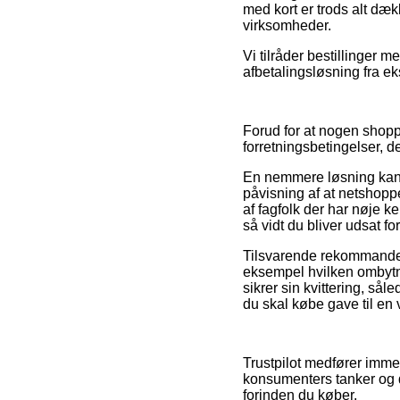
med kort er trods alt dæ
virksomheder.
Vi tilråder bestillinger 
afbetalingsløsning fra eks
Forud for at nogen shop
forretningsbetingelser, de
En nemmere løsning kan v
påvisning af at netshoppe
af fagfolk der har nøje 
så vidt du bliver udsat f
Tilsvarende rekommandere
eksempel hvilken ombytni
sikrer sin kvittering, så
du skal købe gave til en 
Trustpilot medfører imm
konsumenters tanker og d
forinden du køber.