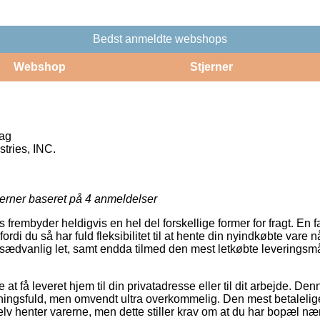
Bedst anmeldte webshops
Webshop
Stjerner
dag
tries, INC.
jerner baseret på
4
anmeldelser
embyder heldigvis en hel del forskellige former for fragt. En favo
fordi du så har fuld fleksibilitet til at hente din nyindkøbte vare 
usædvanlig let, samt endda tilmed den mest letkøbte leveringsm
t få leveret hjem til din privatadresse eller til dit arbejde. Den
ingsfuld, men omvendt ultra overkommelig. Den mest betalelige
selv henter varerne, men dette stiller krav om at du har bopæl næ