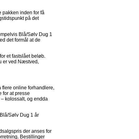
e pakken inden for få
gstidspunkt på det
sempelvis Blå/Sølv Dug 1
med det formål at de
.
or et fastslået beløb.
du er ved Næstved,
flere online forhandlere,
 for at presse
 – kolossalt, og endda
å Blå/Sølv Dug 1 år
udsalgspris der anses for
retning. Bestillinger