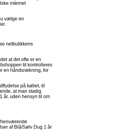
ske internet
 du vælge en
er.
se netbutikkens
t at det ofte er en
bshoppen tit kontrolleres
or en håndsrækning, for
flydelse på købet, til
rende, at man stadig
 1 år, uden hensyn til om
forhenværende
ser af Blå/Sølv Dug 1 år