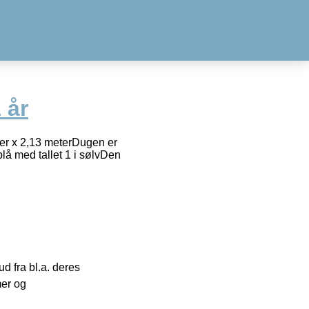
 år
ter x 2,13 meterDugen er
blå med tallet 1 i sølvDen
 fra bl.a. deres
mer og