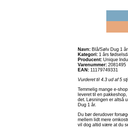
Navn:
Blå/Sølv Dug 1 år
Kategori:
1 års fødsels
Producent:
Unique Indus
Varenummer:
2081495
EAN:
11179749331
Vurderet til
4.3
ud af 5 st
Temmelig mange e-shops fr
leveret til en pakkeshop, 
det. Løsningen er altså 
Dug 1 år.
Du bør derudover forsøge a
mellem lidt mere omkostn
vil dog altid være at du 