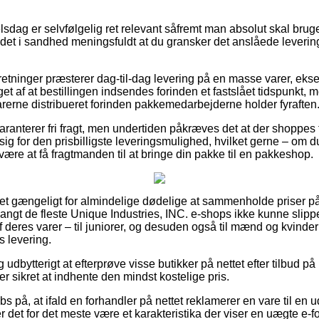
lsdag er selvfølgelig ret relevant såfremt man absolut skal brug
 det i sandhed meningsfuldt at du gransker det anslåede leverin
retninger præsterer dag-til-dag levering på en masse varer, ek
get af at bestillingen indsendes forinden et fastslået tidspunkt, 
arerne distribueret forinden pakkemedarbejderne holder fyraften
garanterer fri fragt, men undertiden påkræves det at der shoppes f
sig for den prisbilligste leveringsmulighed, hvilket gerne – om 
 være at få fragtmanden til at bringe din pakke til en pakkeshop.
let gængeligt for almindelige dødelige at sammenholde priser på 
langt de fleste Unique Industries, INC. e-shops ikke kunne slippe
 deres varer – til juniorer, og desuden også til mænd og kvinder
s levering.
g udbytterigt at efterprøve visse butikker på nettet efter tilbud p
er sikret at indhente den mindst kostelige pris.
bs på, at ifald en forhandler på nettet reklamerer en vare til en 
 det for det meste være et karakteristika der viser en uægte e-for