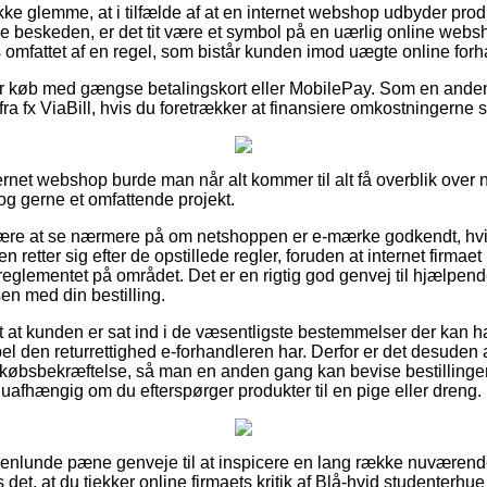
e glemme, at i tilfælde af at en internet webshop udbyder produk
e beskeden, er det tit være et symbol på en uærlig online webs
s omfattet af en regel, som bistår kunden imod uægte online forh
 for køb med gængse betalingskort eller MobilePay. Som en ande
fra fx ViaBill, hvis du foretrækker at finansiere omkostningerne 
ernet webshop burde man når alt kommer til alt få overblik over
dog gerne et omfattende projekt.
være at se nærmere på om netshoppen er e-mærke godkendt, hvil
retter sig efter de opstillede regler, foruden at internet firmaet 
glementet på området. Det er en rigtig god genvej til hjælpende
en med din bestilling.
gt at kunden er sat ind i de væsentligste bestemmelser der kan h
l den returrettighed e-forhandleren har. Derfor er det desuden a
 købsbekræftelse, så man en anden gang kan bevise bestillingen
 uafhængig om du efterspørger produkter til en pige eller dreng.
ogenlunde pæne genveje til at inspicere en lang række nuværend
det, at du tjekker online firmaets kritik af Blå-hvid studenterhue