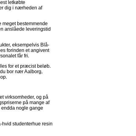
est letkøbte
er dig i nærheden af
være meget bestemmende
den anslåede leveringstid
ukter, eksempelvis Blå-
des forinden et angivent
onalet får fri.
es for et præcist beløb.
 du bor nær Aalborg,
hop.
net virksomheder, og på
lgspriserne på mange af
 og endda nogle gange
å-hvid studenterhue resin