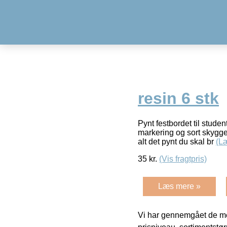
resin 6 stk
Pynt festbordet til stud
markering og sort skygge.
alt det pynt du skal br
(L
35
kr.
(Vis fragtpris)
Læs mere »
Vi har gennemgået de mes