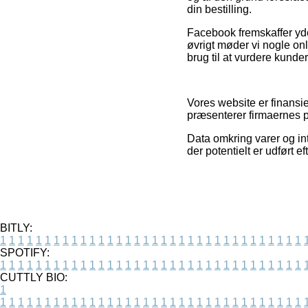
din bestilling.
Facebook fremskaffer yde
øvrigt møder vi nogle onl
brug til at vurdere kunder
Vores website er finansie
præsenterer firmaernes pr
Data omkring varer og int
der potentielt er udført 
BITLY:
1
1
1
1
1
1
1
1
1
1
1
1
1
1
1
1
1
1
1
1
1
1
1
1
1
1
1
1
1
1
1
1
1
1
SPOTIFY:
1
1
1
1
1
1
1
1
1
1
1
1
1
1
1
1
1
1
1
1
1
1
1
1
1
1
1
1
1
1
1
1
1
1
CUTTLY BIO:
1
1
1
1
1
1
1
1
1
1
1
1
1
1
1
1
1
1
1
1
1
1
1
1
1
1
1
1
1
1
1
1
1
1
1