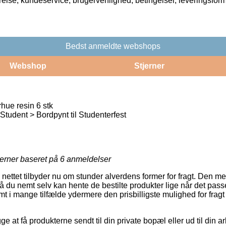
rrelse, kundeservice, brugervenlighed, betingelser, leveringsfor
Bedst anmeldte webshops
Webshop
Stjerner
hue resin 6 stk
udent > Bordpynt til Studenterfest
jerner baseret på
6
anmeldelser
 nettet tilbyder nu om stunder alverdens former for fragt. Den mes
å du nemt selv kan hente de bestilte produkter lige når det pass
samt i mange tilfælde ydermere den prisbilligste mulighed for frag
at få produkterne sendt til din private bopæl eller ud til din a