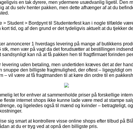
geligvis en tak dyrere, men ydermere usædvanlig ligetil. Den m
ig at du selv henter pakken, men dette afhænger af at du befind
sted.
 > Student > Bordpynt til Studenterfest kan i nogle tilfælde 
ort tid, og af den grund er det tydeligvis aktuelt at du tjekker 
ker annoncerer 1 hverdags levering på mange af butikkens prod
 stk, men vær på vagt da det forudsætter at bestillingen indsen
 sandsynligt kan nå at få pakken hen til fragtfirmaet forinden pers
r levering uden betaling, men undertiden kræves det at der handl
 snuppe den billigste fragtmulighed, der oftest – ligegyldigt om
n – vil være at få fragtmanden til at køre din ordre til en pakkes
mmelig let for enhver at sammenholde priser på forskellige inter
 de fleste internet shops ikke kunne lade være med at stampe sa
g drenge, og ligeledes også til mænd og kvinder – betragteligt,
kostninger.
e sig smart at kontrollere visse online shops efter tilbud på Bl
dan at du er tryg ved at opnå den billigste pris.