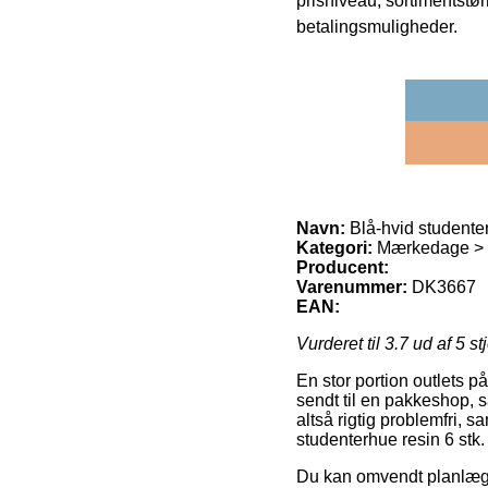
prisniveau, sortimentstø
betalingsmuligheder.
Navn:
Blå-hvid studenter
Kategori:
Mærkedage > St
Producent:
Varenummer:
DK3667
EAN:
Vurderet til
3.7
ud af 5 st
En stor portion outlets på
sendt til en pakkeshop, s
altså rigtig problemfri, 
studenterhue resin 6 stk.
Du kan omvendt planlægge 