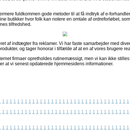
rmere fuldkommen gode metoder til at få indtryk af e-forhandle
ine butikker hvor folk kan notere en omtale af ordreforløbet, s
nes tilfredshed.
ret af indtægter fra reklamer. Vi har faste samarbejder med dive
odukter, og tager honorar i tilfælde af at en af vores brugere rea
ernet firmaer opretholdes rutinemæssigt, men vi kan ikke stilles
efter at vi senest opdaterede hjemmesidens informationer.
1
1
1
1
1
1
1
1
1
1
1
1
1
1
1
1
1
1
1
1
1
1
1
1
1
1
1
1
1
1
1
1
1
1
1
1
1
1
1
1
1
1
1
1
1
1
1
1
1
1
1
1
1
1
1
1
1
1
1
1
1
1
1
1
1
1
1
1
1
1
1
1
1
1
1
1
1
1
1
1
1
1
1
1
1
1
1
1
1
1
1
1
1
1
1
1
1
1
1
1
1
1
1
1
1