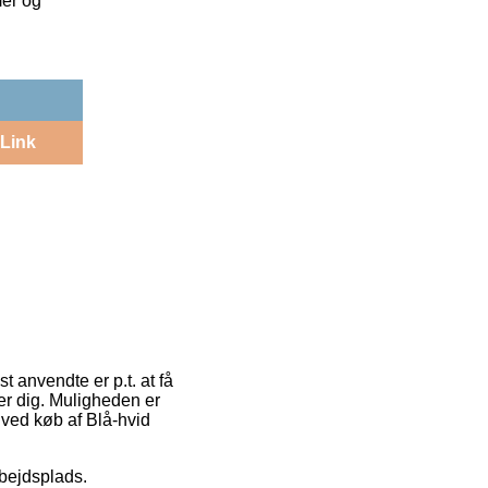
mer og
Link
t anvendte er p.t. at få
er dig. Muligheden er
t ved køb af Blå-hvid
rbejdsplads.