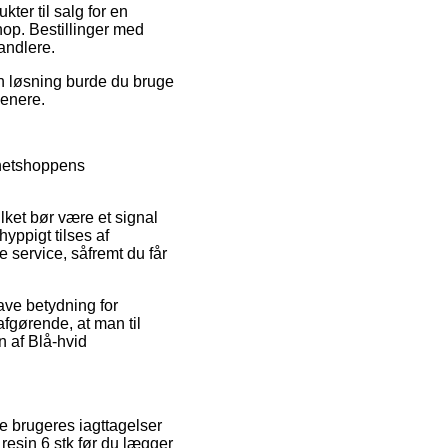
ter til salg for en
hop. Bestillinger med
andlere.
n løsning burde du bruge
senere.
 netshoppens
ket bør være et signal
hyppigt tilses af
 service, såfremt du får
ave betydning for
fgørende, at man til
 af Blå-hvid
e brugeres iagttagelser
 resin 6 stk før du lægger