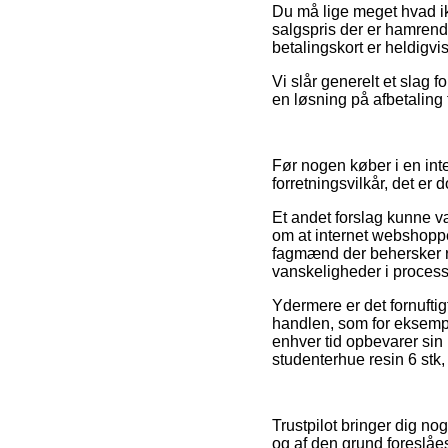
Du må lige meget hvad ikk
salgspris der er hamrend
betalingskort er heldigvi
Vi slår generelt et slag
en løsning på afbetaling 
Før nogen køber i en int
forretningsvilkår, det er 
Et andet forslag kunne 
om at internet webshoppen 
fagmænd der behersker re
vanskeligheder i process
Ydermere er det fornufti
handlen, som for eksempe
enhver tid opbevarer sin
studenterhue resin 6 stk,
Trustpilot bringer dig n
og af den grund foreslåes 