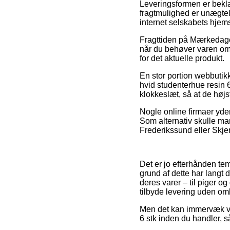
Leveringsformen er bekla
fragtmulighed er unægtel
internet selskabets hjem
Fragttiden på Mærkedage
når du behøver varen om k
for det aktuelle produkt.
En stor portion webbutik
hvid studenterhue resin 6
klokkeslæt, så at de højst
Nogle online firmaer yde
Som alternativ skulle man
Frederikssund eller Skjer
Det er jo efterhånden te
grund af dette har langt
deres varer – til piger o
tilbyde levering uden om
Men det kan immervæk vis
6 stk inden du handler, så