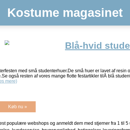
Kostume magasinet
Blå-hvid stud
enterfesten med små studenterhuer.De små huer er lavet af resin 
Se også resten af vores mange flotte festartikler tilÂ blå student
æs mere)
Køb nu »
t populære webshops og anmeldt dem med stjerner fra 1 til 5 ud