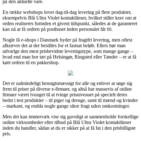
på den aktuelle vare.
En række webshops lover dag-til-dag levering på flere produkter,
eksempelvis Blå Ultra Violet kontaktlinser, hvilket stiller krav om at
orden realiseres forinden et givent tidspunkt, således at de garanteret
kan nå at få ordren på posthuset inden personalet får fri.
Nogle få e-shops i Danmark byder på fragtfri levering, men oftest
afkræver det at der bestilles for et fastsat beløb. Ellers bør man
udvælge den mest prisbevidste leveringstype, som mange gange –
hvad end man bor tæt på Helsingør, Ringsted eller Tønder – er at få
kørt ordren til en pakkeshop.
Det er ualmindeligt hensigtsmæssigt for alle og enhver at søge sig
frem til priser på diverse e-firmaer, og altså har massevis af online
firmaer været tvunget til at tvinge prisniveauet på specielt deres
bedst i test produkter – til piger og drenge, samt til mænd og kvinder
– markant, og endda nogle gange sikre fragt uden omkostninger.
Men det kan immervæk vise sig gavnligt at sammenholde forskellige
online virksomheder efter tilbud på Blå Ultra Violet kontaktlinser
inden du handler, sådan at du er sikker på at få fat i den prisbilligste
pris.