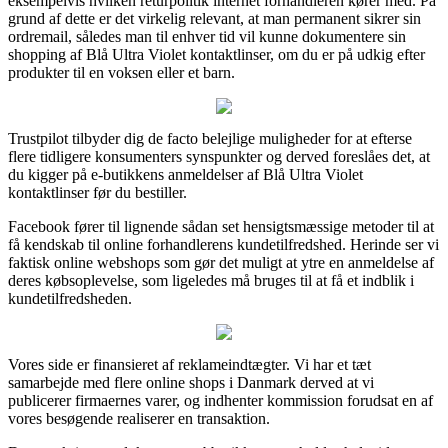
eksempelvis hvilken returpolitik internet forhandleren kører med. På
grund af dette er det virkelig relevant, at man permanent sikrer sin
ordremail, således man til enhver tid vil kunne dokumentere sin
shopping af Blå Ultra Violet kontaktlinser, om du er på udkig efter
produkter til en voksen eller et barn.
Trustpilot tilbyder dig de facto belejlige muligheder for at efterse
flere tidligere konsumenters synspunkter og derved foreslåes det, at
du kigger på e-butikkens anmeldelser af Blå Ultra Violet
kontaktlinser før du bestiller.
Facebook fører til lignende sådan set hensigtsmæssige metoder til at
få kendskab til online forhandlerens kundetilfredshed. Herinde ser vi
faktisk online webshops som gør det muligt at ytre en anmeldelse af
deres købsoplevelse, som ligeledes må bruges til at få et indblik i
kundetilfredsheden.
Vores side er finansieret af reklameindtægter. Vi har et tæt
samarbejde med flere online shops i Danmark derved at vi
publicerer firmaernes varer, og indhenter kommission forudsat en af
vores besøgende realiserer en transaktion.