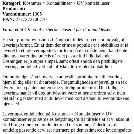
Kategori:
Kostumer > Kontaktlinser > UV kontaktlinser
Producent:
Varenummer:
1005
EAN:
2727272700770
Vurderet til
4.9
ud af 5 stjerner baseret på
34
anmeldelser
En stor portion webshops i Danmark tildeler nu et stort udvalg af
leveringsformer. En af dem der er mest populær er i øjeblikket at få
leveret til et udleveringssted, fordi du på den måde nemt kan hente
dine nye varer lige præcis når det passer ind i din kalender.
Løsningen er jo super simpel, samt oftest endda den prisbilligste
leveringsmulighed ved køb af Blå Ultra Violet kontaktlinser.
Du burde lige så vel overveje at bestille produkterne til levering
hjem til dig eller til dit arbejde. Fragtmuligheden er jævnligt en tak
dyrere, men på den anden side virkelig problemfri. Den billigste
leveringsmanér vil dog utvivlsomt være at hente ordren selv, men
det står og falder med at du lever med kort afstand til webbutikkens
hjemsted.
Leveringsdygtigheden på Kostumer > Kontaktlinser > UV
kontaktlinser er jo særdeles betydningsfuld i tilfælde af at vi absolut
skal bruge dine nye produkter med det samme, så derfor er det
sandelig passende at vi ser nærmere på den estimerede leveringsdato