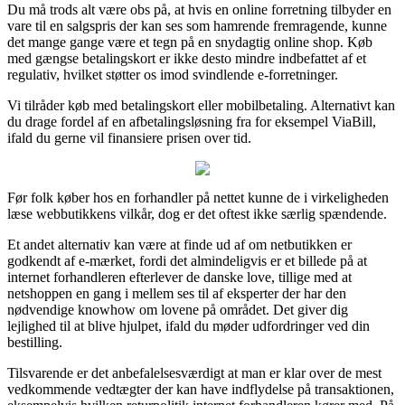
Du må trods alt være obs på, at hvis en online forretning tilbyder en
vare til en salgspris der kan ses som hamrende fremragende, kunne
det mange gange være et tegn på en snydagtig online shop. Køb
med gængse betalingskort er ikke desto mindre indbefattet af et
regulativ, hvilket støtter os imod svindlende e-forretninger.
Vi tilråder køb med betalingskort eller mobilbetaling. Alternativt kan
du drage fordel af en afbetalingsløsning fra for eksempel ViaBill,
ifald du gerne vil finansiere prisen over tid.
Før folk køber hos en forhandler på nettet kunne de i virkeligheden
læse webbutikkens vilkår, dog er det oftest ikke særlig spændende.
Et andet alternativ kan være at finde ud af om netbutikken er
godkendt af e-mærket, fordi det almindeligvis er et billede på at
internet forhandleren efterlever de danske love, tillige med at
netshoppen en gang i mellem ses til af eksperter der har den
nødvendige knowhow om lovene på området. Det giver dig
lejlighed til at blive hjulpet, ifald du møder udfordringer ved din
bestilling.
Tilsvarende er det anbefalelsesværdigt at man er klar over de mest
vedkommende vedtægter der kan have indflydelse på transaktionen,