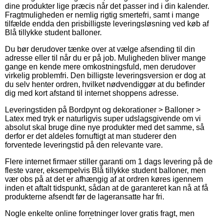
dine produkter lige præcis når det passer ind i din kalender.
Fragtmuligheden er nemlig rigtig smertefri, samt i mange
tilfælde endda den prisbilligste leveringsløsning ved køb af
Blå tillykke student balloner.
Du bør derudover tænke over at vælge afsending til din
adresse eller til når du er på job. Muligheden bliver mange
gange en kende mere omkostningsfuld, men derudover
virkelig problemfri. Den billigste leveringsversion er dog at
du selv henter ordren, hvilket nødvendiggør at du befinder
dig med kort afstand til internet shoppens adresse.
Leveringstiden på Bordpynt og dekorationer > Balloner >
Latex med tryk er naturligvis super udslagsgivende om vi
absolut skal bruge dine nye produkter med det samme, så
derfor er det aldeles fornuftigt at man studerer den
forventede leveringstid på den relevante vare.
Flere internet firmaer stiller garanti om 1 dags levering på de
fleste varer, eksempelvis Blå tillykke student balloner, men
vær obs på at det er afhængig af at ordren køres igennem
inden et aftalt tidspunkt, sådan at de garanteret kan nå at få
produkterne afsendt før de lageransatte har fri.
Nogle enkelte online forretninger lover gratis fragt, men