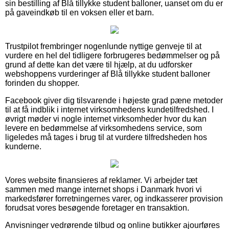
sin bestilling af Blå tillykke student balloner, uanset om du er
på gaveindkøb til en voksen eller et barn.
Trustpilot frembringer nogenlunde nyttige genveje til at
vurdere en hel del tidligere forbrugeres bedømmelser og på
grund af dette kan det være til hjælp, at du udforsker
webshoppens vurderinger af Blå tillykke student balloner
forinden du shopper.
Facebook giver dig tilsvarende i højeste grad pæne metoder
til at få indblik i internet virksomhedens kundetilfredshed. I
øvrigt møder vi nogle internet virksomheder hvor du kan
levere en bedømmelse af virksomhedens service, som
ligeledes må tages i brug til at vurdere tilfredsheden hos
kunderne.
Vores website finansieres af reklamer. Vi arbejder tæt
sammen med mange internet shops i Danmark hvori vi
markedsfører forretningernes varer, og indkasserer provision
forudsat vores besøgende foretager en transaktion.
Anvisninger vedrørende tilbud og online butikker ajourføres