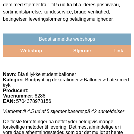
dem med stjerner fra 1 til 5 ud fra bl.a. deres prisniveau,
sortimentstørrelse, kundeservice, brugervenlighed,
betingelser, leveringsformer og betalingsmuligheder.
Bedst anmeldte webshops
Webshop
Stjerner
Link
Navn:
Blå tillykke student balloner
Kategori:
Bordpynt og dekorationer > Balloner > Latex med
tryk
Producent:
Varenummer:
8288
EAN:
5704378978156
Vurderet til
4.5
ud af 5 stjerner baseret på
42
anmeldelser
De fleste forretninger på nettet yder heldigvis mange
forskellige metoder til levering. Det mest almindelige er i
vore dage afhentningssteder, som gør det muligt at hente