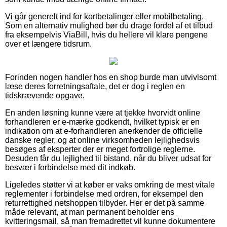
Vi går generelt ind for kortbetalinger eller mobilbetaling.
Som en alternativ mulighed bør du drage fordel af et tilbud
fra eksempelvis ViaBill, hvis du hellere vil klare pengene
over et længere tidsrum.
Forinden nogen handler hos en shop burde man utvivlsomt
læse deres forretningsaftale, det er dog i reglen en
tidskrævende opgave.
En anden løsning kunne være at tjekke hvorvidt online
forhandleren er e-mærke godkendt, hvilket typisk er en
indikation om at e-forhandleren anerkender de officielle
danske regler, og at online virksomheden lejlighedsvis
besøges af eksperter der er meget fortrolige reglerne.
Desuden får du lejlighed til bistand, når du bliver udsat for
besvær i forbindelse med dit indkøb.
Ligeledes støtter vi at køber er vaks omkring de mest vitale
reglementer i forbindelse med ordren, for eksempel den
returrettighed netshoppen tilbyder. Her er det på samme
måde relevant, at man permanent beholder ens
kvitteringsmail, så man fremadrettet vil kunne dokumentere