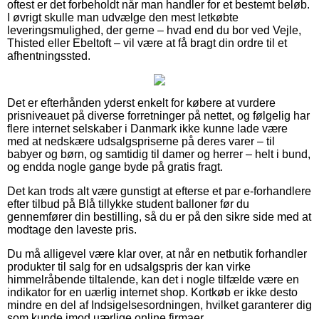
oftest er det forbeholdt når man handler for et bestemt beløb.
I øvrigt skulle man udvælge den mest letkøbte
leveringsmulighed, der gerne – hvad end du bor ved Vejle,
Thisted eller Ebeltoft – vil være at få bragt din ordre til et
afhentningssted.
Det er efterhånden yderst enkelt for købere at vurdere
prisniveauet på diverse forretninger på nettet, og følgelig har
flere internet selskaber i Danmark ikke kunne lade være
med at nedskære udsalgspriserne på deres varer – til
babyer og børn, og samtidig til damer og herrer – helt i bund,
og endda nogle gange byde på gratis fragt.
Det kan trods alt være gunstigt at efterse et par e-forhandlere
efter tilbud på Blå tillykke student balloner før du
gennemfører din bestilling, så du er på den sikre side med at
modtage den laveste pris.
Du må alligevel være klar over, at når en netbutik forhandler
produkter til salg for en udsalgspris der kan virke
himmelråbende tiltalende, kan det i nogle tilfælde være en
indikator for en uærlig internet shop. Kortkøb er ikke desto
mindre en del af Indsigelsesordningen, hvilket garanterer dig
som kunde imod uærlige online firmaer.