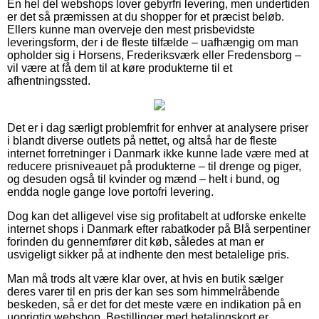
En hel del webshops lover gebyrfri levering, men undertiden
er det så præmissen at du shopper for et præcist beløb.
Ellers kunne man overveje den mest prisbevidste
leveringsform, der i de fleste tilfælde – uafhængig om man
opholder sig i Horsens, Frederiksværk eller Fredensborg –
vil være at få dem til at køre produkterne til et
afhentningssted.
Det er i dag særligt problemfrit for enhver at analysere priser
i blandt diverse outlets på nettet, og altså har de fleste
internet forretninger i Danmark ikke kunne lade være med at
reducere prisniveauet på produkterne – til drenge og piger,
og desuden også til kvinder og mænd – helt i bund, og
endda nogle gange love portofri levering.
Dog kan det alligevel vise sig profitabelt at udforske enkelte
internet shops i Danmark efter rabatkoder på Blå serpentiner
forinden du gennemfører dit køb, således at man er
usvigeligt sikker på at indhente den mest betalelige pris.
Man må trods alt være klar over, at hvis en butik sælger
deres varer til en pris der kan ses som himmelråbende
beskeden, så er det for det meste være en indikation på en
uoprigtig webshop. Bestillinger med betalingskort er