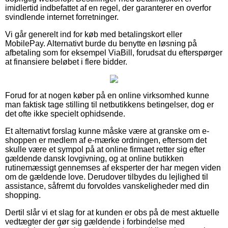
imidlertid indbefattet af en regel, der garanterer en overfor
svindlende internet forretninger.
Vi går generelt ind for køb med betalingskort eller
MobilePay. Alternativt burde du benytte en løsning på
afbetaling som for eksempel ViaBill, forudsat du efterspørger
at finansiere beløbet i flere bidder.
Forud for at nogen køber på en online virksomhed kunne
man faktisk tage stilling til netbutikkens betingelser, dog er
det ofte ikke specielt ophidsende.
Et alternativt forslag kunne måske være at granske om e-
shoppen er medlem af e-mærke ordningen, eftersom det
skulle være et sympol på at online firmaet retter sig efter
gældende dansk lovgivning, og at online butikken
rutinemæssigt gennemses af eksperter der har megen viden
om de gældende love. Derudover tilbydes du lejlighed til
assistance, såfremt du forvoldes vanskeligheder med din
shopping.
Dertil slår vi et slag for at kunden er obs på de mest aktuelle
vedtægter der gør sig gældende i forbindelse med