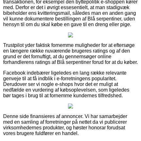
transaktionen, for eksempel den byttepolitik e-shoppen kører
med. Derfor er det i øvrigt essesentielt, at man stadigvæk
bibeholder ens kvitteringsmail, således man en anden gang
vil kunne dokumentere bestillingen af Blå serpentiner, uden
hensyn til om du skal købe en gave til en dreng eller pige.
Trustpilot yder faktisk fornemme muligheder for at eftersøge
en længere række nuværende brugeres ratings og af den
grund er det fornuftigt, at du gennemsøger online
forhandlerens ratings af Blå serpentiner forud for at du køber.
Facebook indebærer ligeledes en lang række relevante
genveje til at få indblik i e-forretningens popularitet.
Derudover ser vi nogle e-shops hvor det er muligt at
nedfælde en vurdering af købsoplevelsen, som ligeledes
bør tages i brug til at fornemme kundernes tilfredshed.
Denne side finansieres af annoncer. Vi har samarbejder
med en samling af forretninger på nettet da vi publicerer
virksomhedernes produkter, og høster honorar forudsat
vores brugere fuldfører en handel.