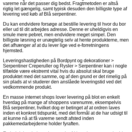
varerne når det passer dig bedst. Fragtmetoden er altså
rigtig let gængelig, samt typisk desuden den billigste type af
levering ved køb af Blå serpentiner.
Du kan endvidere forsøge at bestille levering til hvor du bor
eller ud til dit arbejdes adresse. Denne er uheldigvis en
smule mere pebret, men endvidere meget simpel. Den
billigste løsning er unægtelig selv at hente produkterne, men
det afhænger af at du lever lige ved e-forretningens
hjemsted.
Leveringshastigheden på Bordpynt og dekorationer >
Serpentiner Creperuller og Rysler > Serpentiner kan i nogle
tilfælde være ekstremt vital hvis du absolut skal bruge
produktet med det samme, og af den grund er det rimelig på
sin plads at vi studerer den anslåede leveringstid ved det
vedkommende produkt.
En masse internet shops lover levering på blot en enkelt
hverdag på mange af shoppens varenumre, eksempelvis
Blå serpentiner, hvilket dog er betinget af at ordren laves
inden et konkret tidspunkt, med det formål at de har udsigt til
at kunne nå at få varerne sendt afsted inden
pakkemedarbejderne holder fyraften.