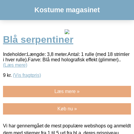
Kostume magasinet
Blå serpentiner
Indeholder:Længde: 3,8 meter.Antal: 1 rulle (med 18 strimler
i hver rulle).Farve: Blå med holografisk effekt (glimmer)..
(Læs mere)
9
kr.
(Vis fragtpris)
Læs mere »
Køb nu »
Vi har gennemgået de mest populære webshops og anmeldt
dem med stjerner fra 1 til 5 ud fra bl.a. deres prisniveau,