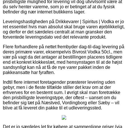
prisbilligste mulighed for levering vil dog utvivlsomt være at
du selv henter varerne, som jo er betinget af at du fysisk
befinder dig nær internet butikkens lager.
Leveringshastigheden på Drikkevarer | Spiritus | Vodka er jo
ret essentiel hvis man absolut skal bruge varen øjeblikkeligt,
og derfor er det særdeles centralt at man gransker den
forventede leveringsdato ved det relevante produkt.
Flere forhandlere på nettet frembyder dag-til-dag levering på
deres primære varer, eksempelvis Bivrost Vodka 50cl., men
vær på vagt da det antager at bestillingen placeres tidligere
end et konkret klokkeslæt, med hensynstagen til at de højst
sandsynligt kan nå at få de nye varer pakket inden de
pakkeansatte har fyraften.
Indtil flere internet foretagender præsterer levering uden
gebyr, men i de fleste tilfælde stiller det krav om at der
erhverves for en bestemt sum. I øvrigt skal man foretrække
den prisbilligste leveringstype, der oftest – uanset om du
befinder sig tæt på Næstved, Vordingborg eller Sæby – vil
blive at få leveret din pakke til et udleveringssted.
Det er jo særdeles let for købere at sammenligne priser (via