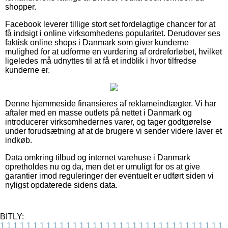
shopper.
Facebook leverer tillige stort set fordelagtige chancer for at
få indsigt i online virksomhedens popularitet. Derudover ses
faktisk online shops i Danmark som giver kunderne
mulighed for at udforme en vurdering af ordreforløbet, hvilket
ligeledes må udnyttes til at få et indblik i hvor tilfredse
kunderne er.
Denne hjemmeside finansieres af reklameindtægter. Vi har
aftaler med en masse outlets på nettet i Danmark og
introducerer virksomhedernes varer, og tager godtgørelse
under forudsætning af at de brugere vi sender videre laver et
indkøb.
Data omkring tilbud og internet varehuse i Danmark
opretholdes nu og da, men det er umuligt for os at give
garantier imod reguleringer der eventuelt er udført siden vi
nyligst opdaterede sidens data.
BITLY:
1
1
1
1
1
1
1
1
1
1
1
1
1
1
1
1
1
1
1
1
1
1
1
1
1
1
1
1
1
1
1
1
1
1