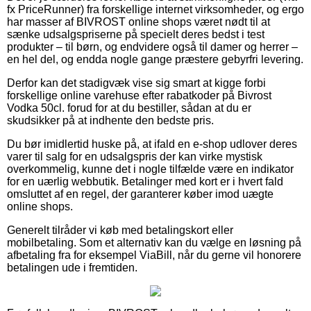
fx PriceRunner) fra forskellige internet virksomheder, og ergo
har masser af BIVROST online shops været nødt til at
sænke udsalgspriserne på specielt deres bedst i test
produkter – til børn, og endvidere også til damer og herrer –
en hel del, og endda nogle gange præstere gebyrfri levering.
Derfor kan det stadigvæk vise sig smart at kigge forbi
forskellige online varehuse efter rabatkoder på Bivrost
Vodka 50cl. forud for at du bestiller, sådan at du er
skudsikker på at indhente den bedste pris.
Du bør imidlertid huske på, at ifald en e-shop udlover deres
varer til salg for en udsalgspris der kan virke mystisk
overkommelig, kunne det i nogle tilfælde være en indikator
for en uærlig webbutik. Betalinger med kort er i hvert fald
omsluttet af en regel, der garanterer køber imod uægte
online shops.
Generelt tilråder vi køb med betalingskort eller
mobilbetaling. Som et alternativ kan du vælge en løsning på
afbetaling fra for eksempel ViaBill, når du gerne vil honorere
betalingen ude i fremtiden.