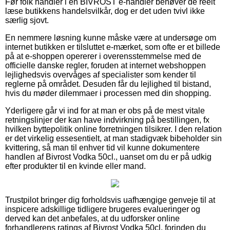
Før folk handler i en BIVROST e-handler behøver de reelt
læse butikkens handelsvilkår, dog er det uden tvivl ikke
særlig sjovt.
En nemmere løsning kunne måske være at undersøge om
internet butikken er tilsluttet e-mærket, som ofte er et billede
på at e-shoppen opererer i overensstemmelse med de
officielle danske regler, foruden at internet webshoppen
lejlighedsvis overvåges af specialister som kender til
reglerne på området. Desuden får du lejlighed til bistand,
hvis du møder dilemmaer i processen med din shopping.
Yderligere går vi ind for at man er obs på de mest vitale
retningslinjer der kan have indvirkning på bestillingen, fx
hvilken byttepolitik online forretningen tilsikrer. I den relation
er det virkelig essesentielt, at man stadigvæk bibeholder sin
kvittering, så man til enhver tid vil kunne dokumentere
handlen af Bivrost Vodka 50cl., uanset om du er på udkig
efter produkter til en kvinde eller mand.
Trustpilot bringer dig forholdsvis uafhængige genveje til at
inspicere adskillige tidligere brugeres evalueringer og
derved kan det anbefales, at du udforsker online
forhandlerens ratings af Bivrost Vodka 50cl. forinden du