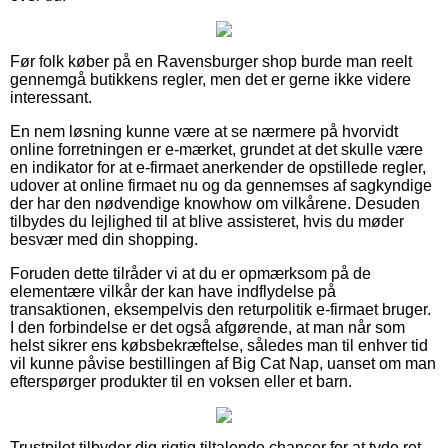
Før folk køber på en Ravensburger shop burde man reelt
gennemgå butikkens regler, men det er gerne ikke videre
interessant.
En nem løsning kunne være at se nærmere på hvorvidt
online forretningen er e-mærket, grundet at det skulle være
en indikator for at e-firmaet anerkender de opstillede regler,
udover at online firmaet nu og da gennemses af sagkyndige
der har den nødvendige knowhow om vilkårene. Desuden
tilbydes du lejlighed til at blive assisteret, hvis du møder
besvær med din shopping.
Foruden dette tilråder vi at du er opmærksom på de
elementære vilkår der kan have indflydelse på
transaktionen, eksempelvis den returpolitik e-firmaet bruger.
I den forbindelse er det også afgørende, at man når som
helst sikrer ens købsbekræftelse, således man til enhver tid
vil kunne påvise bestillingen af Big Cat Nap, uanset om man
efterspørger produkter til en voksen eller et barn.
Trustpilot tilbyder dig rigtig tiltalende chancer for at tyde ret