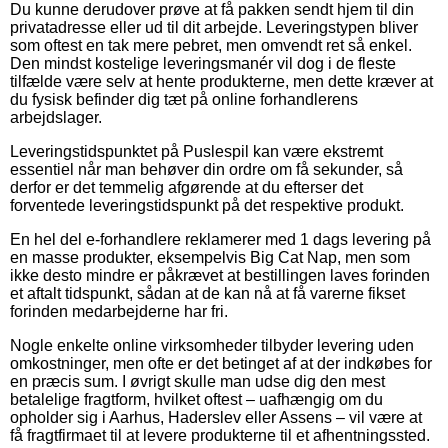
Du kunne derudover prøve at få pakken sendt hjem til din
privatadresse eller ud til dit arbejde. Leveringstypen bliver
som oftest en tak mere pebret, men omvendt ret så enkel.
Den mindst kostelige leveringsmanér vil dog i de fleste
tilfælde være selv at hente produkterne, men dette kræver at
du fysisk befinder dig tæt på online forhandlerens
arbejdslager.
Leveringstidspunktet på Puslespil kan være ekstremt
essentiel når man behøver din ordre om få sekunder, så
derfor er det temmelig afgørende at du efterser det
forventede leveringstidspunkt på det respektive produkt.
En hel del e-forhandlere reklamerer med 1 dags levering på
en masse produkter, eksempelvis Big Cat Nap, men som
ikke desto mindre er påkrævet at bestillingen laves forinden
et aftalt tidspunkt, sådan at de kan nå at få varerne fikset
forinden medarbejderne har fri.
Nogle enkelte online virksomheder tilbyder levering uden
omkostninger, men ofte er det betinget af at der indkøbes for
en præcis sum. I øvrigt skulle man udse dig den mest
betalelige fragtform, hvilket oftest – uafhængig om du
opholder sig i Aarhus, Haderslev eller Assens – vil være at
få fragtfirmaet til at levere produkterne til et afhentningssted.