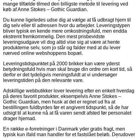
mange tilfælde tilmed den billigste metode til levering ved
køb af Anne Stokes – Gothic Guardian.
Du kunne ligeledes udse dig at vælge at få udbragt hjem til
dig selv eller til adressen hvor du arbejder. Leveringstypen
bliver typisk en kende mere omkostningsfuld, men endda
ekstremt fremkommelig. Den mest prisbevidste
leveringsudgave vil dog altid vise sig at være at hente
produkterne selv, som jo står og falder med at du lever
nærved online webshoppens bopæl.
Leveringstidspunktet på 2000 brikker kan være yderst
betydningsfuld hvis man skal bruge din ordre om kort tid, så
derfor er det tydeligvis meningsfuldt at vi undersøger
leveringstiden på den relevante vare.
Adskillige webbutikker lover levering efter en enkelt hverdag
på deres favorit produkter, eksempelvis Anne Stokes –
Gothic Guardian, men husk at det er regnet ud fra at
bestillingen fuldbyrdes før et angivent tidspunkt, så de har
udsigt til at kunne nå at få varen sendt afsted før personalet
drager hjemad.
En række e-forretninger i Danmark yder gratis fragt, men
typisk kun ifald man handler for et fastslået beløb. Derudover