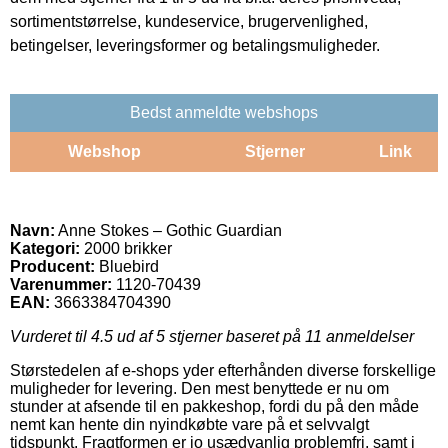
sortimentstørrelse, kundeservice, brugervenlighed,
betingelser, leveringsformer og betalingsmuligheder.
Bedst anmeldte webshops
Webshop
Stjerner
Link
Navn:
Anne Stokes – Gothic Guardian
Kategori:
2000 brikker
Producent:
Bluebird
Varenummer:
1120-70439
EAN:
3663384704390
Vurderet til
4.5
ud af 5 stjerner baseret på
11
anmeldelser
Størstedelen af e-shops yder efterhånden diverse forskellige
muligheder for levering. Den mest benyttede er nu om
stunder at afsende til en pakkeshop, fordi du på den måde
nemt kan hente din nyindkøbte vare på et selvvalgt
tidspunkt. Fragtformen er jo usædvanlig problemfri, samt i