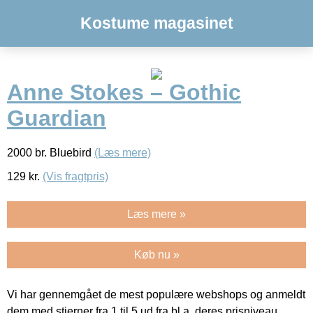
Kostume magasinet
Anne Stokes – Gothic
Guardian
2000 br. Bluebird
(Læs mere)
129
kr.
(Vis fragtpris)
Læs mere »
Køb nu »
Vi har gennemgået de mest populære webshops og anmeldt
dem med stjerner fra 1 til 5 ud fra bl.a. deres prisniveau,