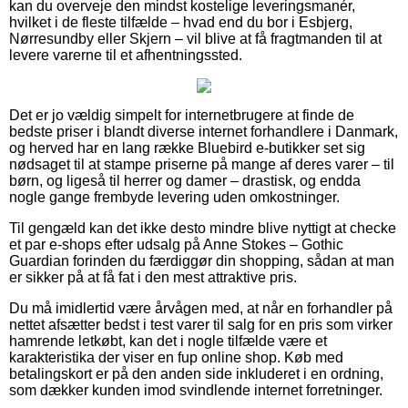
kan du overveje den mindst kostelige leveringsmanér,
hvilket i de fleste tilfælde – hvad end du bor i Esbjerg,
Nørresundby eller Skjern – vil blive at få fragtmanden til at
levere varerne til et afhentningssted.
Det er jo vældig simpelt for internetbrugere at finde de
bedste priser i blandt diverse internet forhandlere i Danmark,
og herved har en lang række Bluebird e-butikker set sig
nødsaget til at stampe priserne på mange af deres varer – til
børn, og ligeså til herrer og damer – drastisk, og endda
nogle gange frembyde levering uden omkostninger.
Til gengæld kan det ikke desto mindre blive nyttigt at checke
et par e-shops efter udsalg på Anne Stokes – Gothic
Guardian forinden du færdiggør din shopping, sådan at man
er sikker på at få fat i den mest attraktive pris.
Du må imidlertid være årvågen med, at når en forhandler på
nettet afsætter bedst i test varer til salg for en pris som virker
hamrende letkøbt, kan det i nogle tilfælde være et
karakteristika der viser en fup online shop. Køb med
betalingskort er på den anden side inkluderet i en ordning,
som dækker kunden imod svindlende internet forretninger.