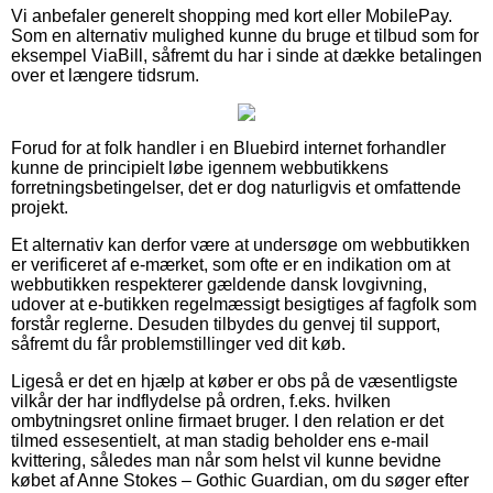
Vi anbefaler generelt shopping med kort eller MobilePay.
Som en alternativ mulighed kunne du bruge et tilbud som for
eksempel ViaBill, såfremt du har i sinde at dække betalingen
over et længere tidsrum.
Forud for at folk handler i en Bluebird internet forhandler
kunne de principielt løbe igennem webbutikkens
forretningsbetingelser, det er dog naturligvis et omfattende
projekt.
Et alternativ kan derfor være at undersøge om webbutikken
er verificeret af e-mærket, som ofte er en indikation om at
webbutikken respekterer gældende dansk lovgivning,
udover at e-butikken regelmæssigt besigtiges af fagfolk som
forstår reglerne. Desuden tilbydes du genvej til support,
såfremt du får problemstillinger ved dit køb.
Ligeså er det en hjælp at køber er obs på de væsentligste
vilkår der har indflydelse på ordren, f.eks. hvilken
ombytningsret online firmaet bruger. I den relation er det
tilmed essesentielt, at man stadig beholder ens e-mail
kvittering, således man når som helst vil kunne bevidne
købet af Anne Stokes – Gothic Guardian, om du søger efter