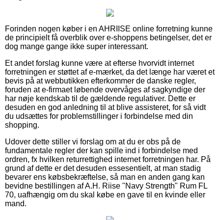
Forinden nogen køber i en AHRIISE online forretning kunne
de principielt få overblik over e-shoppens betingelser, det er
dog mange gange ikke super interessant.
Et andet forslag kunne være at efterse hvorvidt internet
forretningen er støttet af e-mærket, da det længe har været et
bevis på at webbutikken efterkommer de danske regler,
foruden at e-firmaet løbende overvåges af sagkyndige der
har nøje kendskab til de gældende regulativer. Dette er
desuden en god anledning til at blive assisteret, for så vidt
du udsættes for problemstillinger i forbindelse med din
shopping.
Udover dette stiller vi forslag om at du er obs på de
fundamentale regler der kan spille ind i forbindelse med
ordren, fx hvilken returrettighed internet forretningen har. På
grund af dette er det desuden essesentielt, at man stadig
bevarer ens købsbekræftelse, så man en anden gang kan
bevidne bestillingen af A.H. Riise "Navy Strength" Rum FL
70, uafhængig om du skal købe en gave til en kvinde eller
mand.