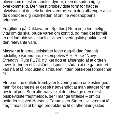
bliver som oftest en anelse dyrere, men desuden rigtig
overkommelig. Den mest prisbevidste form for fragt er
utvivlsomt at du selv henter varerne, som dog afhænger af at
du opholder dig i nærheden af online webshoppens
adresse.
Fragttiden på Drikkevarer | Spiritus | Rom er jo temmelig
vital om du skal bruge varen om kort tid, og med det formål
er det forholdsvis aktuelt at vi ser leveringstidspunktet ved
den relevante vare.
Masser af internet selskaber lover dag-til-dag fragt på
adskillige varenumre, eksempelvis A.H. Riise "Navy
Strength" Rum FL 70, hvilket dog er afhængig af at ordren
laves forinden et fastslået tidspunkt, sådan at de garanteret
kan nå at få produktet distribueret inden pakkepersonalet har
fri.
Flere online outlets frembyder levering uden omkostninger,
men for det meste er det så nødvendigt at man aftager for en
bestemt pris. Som alternativ skal du udvælge den mest
prisbevidste fragtmetode, der i mange tilfælde – om du
befinder sig ved Horsens, Farum eller Struer – vil være at få
fragtfirmaet til at bringe produkterne til et afhentningssted.