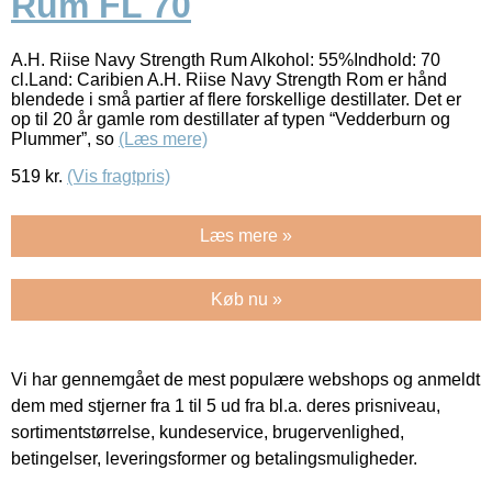
Rum FL 70
A.H. Riise Navy Strength Rum Alkohol: 55%Indhold: 70
cl.Land: Caribien A.H. Riise Navy Strength Rom er hånd
blendede i små partier af flere forskellige destillater. Det er
op til 20 år gamle rom destillater af typen “Vedderburn og
Plummer”, so
(Læs mere)
519
kr.
(Vis fragtpris)
Læs mere »
Køb nu »
Vi har gennemgået de mest populære webshops og anmeldt
dem med stjerner fra 1 til 5 ud fra bl.a. deres prisniveau,
sortimentstørrelse, kundeservice, brugervenlighed,
betingelser, leveringsformer og betalingsmuligheder.