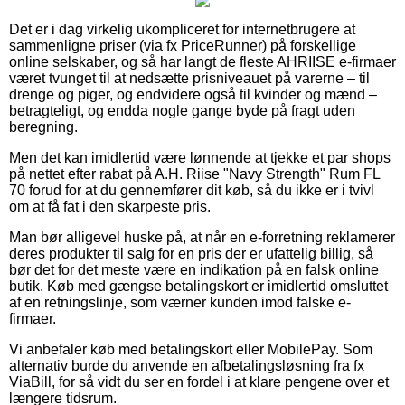
Det er i dag virkelig ukompliceret for internetbrugere at
sammenligne priser (via fx PriceRunner) på forskellige
online selskaber, og så har langt de fleste AHRIISE e-firmaer
været tvunget til at nedsætte prisniveauet på varerne – til
drenge og piger, og endvidere også til kvinder og mænd –
betragteligt, og endda nogle gange byde på fragt uden
beregning.
Men det kan imidlertid være lønnende at tjekke et par shops
på nettet efter rabat på A.H. Riise "Navy Strength" Rum FL
70 forud for at du gennemfører dit køb, så du ikke er i tvivl
om at få fat i den skarpeste pris.
Man bør alligevel huske på, at når en e-forretning reklamerer
deres produkter til salg for en pris der er ufattelig billig, så
bør det for det meste være en indikation på en falsk online
butik. Køb med gængse betalingskort er imidlertid omsluttet
af en retningslinje, som værner kunden imod falske e-
firmaer.
Vi anbefaler køb med betalingskort eller MobilePay. Som
alternativ burde du anvende en afbetalingsløsning fra fx
ViaBill, for så vidt du ser en fordel i at klare pengene over et
længere tidsrum.