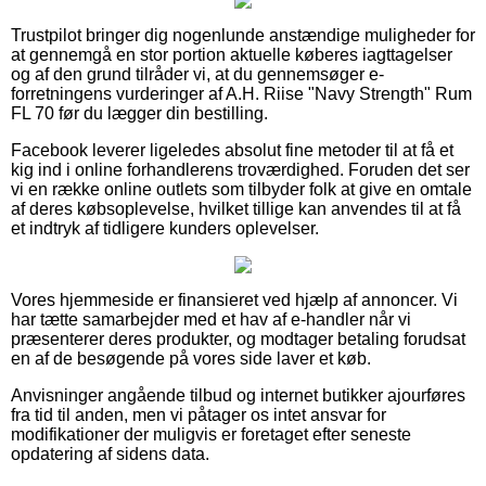
Trustpilot bringer dig nogenlunde anstændige muligheder for
at gennemgå en stor portion aktuelle køberes iagttagelser
og af den grund tilråder vi, at du gennemsøger e-
forretningens vurderinger af A.H. Riise "Navy Strength" Rum
FL 70 før du lægger din bestilling.
Facebook leverer ligeledes absolut fine metoder til at få et
kig ind i online forhandlerens troværdighed. Foruden det ser
vi en række online outlets som tilbyder folk at give en omtale
af deres købsoplevelse, hvilket tillige kan anvendes til at få
et indtryk af tidligere kunders oplevelser.
Vores hjemmeside er finansieret ved hjælp af annoncer. Vi
har tætte samarbejder med et hav af e-handler når vi
præsenterer deres produkter, og modtager betaling forudsat
en af de besøgende på vores side laver et køb.
Anvisninger angående tilbud og internet butikker ajourføres
fra tid til anden, men vi påtager os intet ansvar for
modifikationer der muligvis er foretaget efter seneste
opdatering af sidens data.