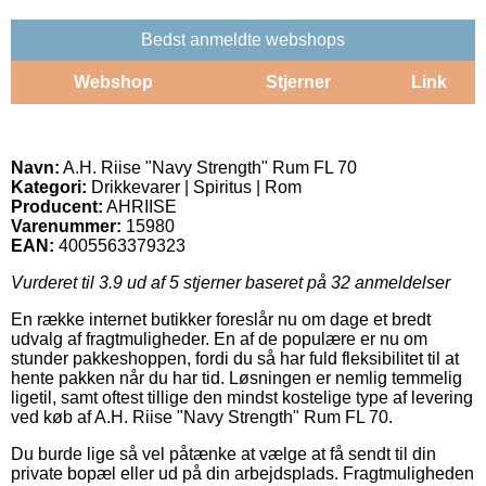
Bedst anmeldte webshops
Webshop
Stjerner
Link
Navn:
A.H. Riise "Navy Strength" Rum FL 70
Kategori:
Drikkevarer | Spiritus | Rom
Producent:
AHRIISE
Varenummer:
15980
EAN:
4005563379323
Vurderet til
3.9
ud af 5 stjerner baseret på
32
anmeldelser
En række internet butikker foreslår nu om dage et bredt
udvalg af fragtmuligheder. En af de populære er nu om
stunder pakkeshoppen, fordi du så har fuld fleksibilitet til at
hente pakken når du har tid. Løsningen er nemlig temmelig
ligetil, samt oftest tillige den mindst kostelige type af levering
ved køb af A.H. Riise "Navy Strength" Rum FL 70.
Du burde lige så vel påtænke at vælge at få sendt til din
private bopæl eller ud på din arbejdsplads. Fragtmuligheden