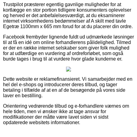
Trustpilot præsterer egentlig gavnlige muligheder for at
kortlægge en stor portion tidligere konsumenters oplevelser
og herved er det anbefalelsesværdigt, at du eksaminerer
internet virksomhedens bedømmelser af A skilt med tavle
Egetræ 1100mm x 665 mm forud for at du placerer din ordre.
Facebook frembyder lignende fuldt ud udmærkede løsninger
til at få en idé om online forhandlerens pålidelighed. Tilmed
er der en række internet selskaber som giver folk mulighed
for at udfærdige en vurdering af ordreforløbet, som også
burde tages i brug til at vurdere hvor glade kunderne er.
Dette website er reklamefinansieret. Vi samarbejder med en
hel del e-shops og introducerer deres tilbud, og tager
betaling i tilfælde af at en af de besøgende på vores side
laver en bestilling.
Orientering vedrørende tilbud og e-forhandlere værnes om
hele tiden, men vi ønsker ikke at tage ansvar for
modifikationer der måtte være lavet siden vi sidst
opdaterede websitets informationer.