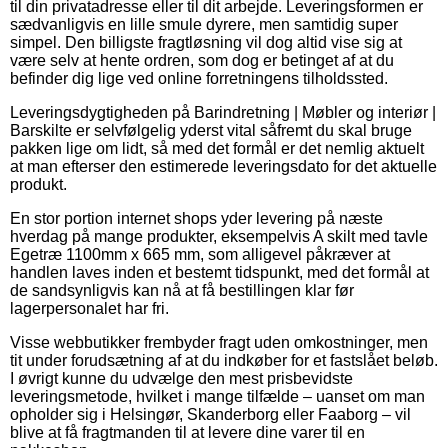
til din privatadresse eller til dit arbejde. Leveringsformen er
sædvanligvis en lille smule dyrere, men samtidig super
simpel. Den billigste fragtløsning vil dog altid vise sig at
være selv at hente ordren, som dog er betinget af at du
befinder dig lige ved online forretningens tilholdssted.
Leveringsdygtigheden på Barindretning | Møbler og interiør |
Barskilte er selvfølgelig yderst vital såfremt du skal bruge
pakken lige om lidt, så med det formål er det nemlig aktuelt
at man efterser den estimerede leveringsdato for det aktuelle
produkt.
En stor portion internet shops yder levering på næste
hverdag på mange produkter, eksempelvis A skilt med tavle
Egetræ 1100mm x 665 mm, som alligevel påkræver at
handlen laves inden et bestemt tidspunkt, med det formål at
de sandsynligvis kan nå at få bestillingen klar før
lagerpersonalet har fri.
Visse webbutikker frembyder fragt uden omkostninger, men
tit under forudsætning af at du indkøber for et fastslået beløb.
I øvrigt kunne du udvælge den mest prisbevidste
leveringsmetode, hvilket i mange tilfælde – uanset om man
opholder sig i Helsingør, Skanderborg eller Faaborg – vil
blive at få fragtmanden til at levere dine varer til en