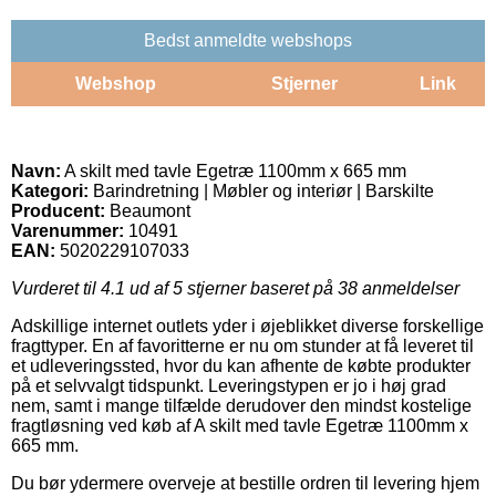
Bedst anmeldte webshops
Webshop
Stjerner
Link
Navn:
A skilt med tavle Egetræ 1100mm x 665 mm
Kategori:
Barindretning | Møbler og interiør | Barskilte
Producent:
Beaumont
Varenummer:
10491
EAN:
5020229107033
Vurderet til
4.1
ud af 5 stjerner baseret på
38
anmeldelser
Adskillige internet outlets yder i øjeblikket diverse forskellige
fragttyper. En af favoritterne er nu om stunder at få leveret til
et udleveringssted, hvor du kan afhente de købte produkter
på et selvvalgt tidspunkt. Leveringstypen er jo i høj grad
nem, samt i mange tilfælde derudover den mindst kostelige
fragtløsning ved køb af A skilt med tavle Egetræ 1100mm x
665 mm.
Du bør ydermere overveje at bestille ordren til levering hjem