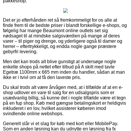
pakkeshop.
Det er jo efterhånden ret så fremkommeligt for os alle at
finde frem til de bedste priser i blandt forskellige e-shops, og
følgelig har mange Beaumont online outlets set sig
nødsaget til at mindske salgsværdien på mange af deres
varer – til piger og drenge, og yderligere også til damer og
herrer – eftertrykkeligt, og endda nogle gange præstere
gebyrfri levering.
Men det kan trods alt blive gunstigt at undersøge nogle
enkelte shops på nettet efter tilbud på A skilt med tavle
Egetræ 1100mm x 665 mm inden du handler, sådan at man
ikke er i tvivl om at få den laveste pris.
Du skal trods alt være årvågen med, at i tilfælde af at en e-
shop udlover en vare til salg for en udsalgspris som er
usædvanlig billig, så kunne det i nogle tilfælde være et tegn
på en fup shop. Køb med gængse betalingskort er heldigvis
inkluderet i en lov, hvilket assisterer køberen imod
svindlende online webshops.
Generelt slår vi et slag for køb med kort eller MobilePay.
Som en anden løsning kan du udnytte en løsning fra fx