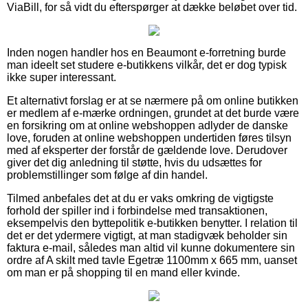
ViaBill, for så vidt du efterspørger at dække beløbet over tid.
Inden nogen handler hos en Beaumont e-forretning burde
man ideelt set studere e-butikkens vilkår, det er dog typisk
ikke super interessant.
Et alternativt forslag er at se nærmere på om online butikken
er medlem af e-mærke ordningen, grundet at det burde være
en forsikring om at online webshoppen adlyder de danske
love, foruden at online webshoppen undertiden føres tilsyn
med af eksperter der forstår de gældende love. Derudover
giver det dig anledning til støtte, hvis du udsættes for
problemstillinger som følge af din handel.
Tilmed anbefales det at du er vaks omkring de vigtigste
forhold der spiller ind i forbindelse med transaktionen,
eksempelvis den byttepolitik e-butikken benytter. I relation til
det er det ydermere vigtigt, at man stadigvæk beholder sin
faktura e-mail, således man altid vil kunne dokumentere sin
ordre af A skilt med tavle Egetræ 1100mm x 665 mm, uanset
om man er på shopping til en mand eller kvinde.