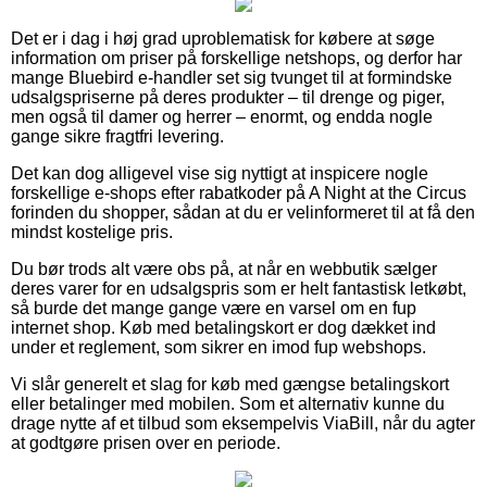
Det er i dag i høj grad uproblematisk for købere at søge
information om priser på forskellige netshops, og derfor har
mange Bluebird e-handler set sig tvunget til at formindske
udsalgspriserne på deres produkter – til drenge og piger,
men også til damer og herrer – enormt, og endda nogle
gange sikre fragtfri levering.
Det kan dog alligevel vise sig nyttigt at inspicere nogle
forskellige e-shops efter rabatkoder på A Night at the Circus
forinden du shopper, sådan at du er velinformeret til at få den
mindst kostelige pris.
Du bør trods alt være obs på, at når en webbutik sælger
deres varer for en udsalgspris som er helt fantastisk letkøbt,
så burde det mange gange være en varsel om en fup
internet shop. Køb med betalingskort er dog dækket ind
under et reglement, som sikrer en imod fup webshops.
Vi slår generelt et slag for køb med gængse betalingskort
eller betalinger med mobilen. Som et alternativ kunne du
drage nytte af et tilbud som eksempelvis ViaBill, når du agter
at godtgøre prisen over en periode.