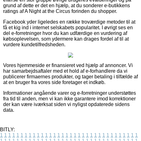
grund af dette er det en hjælp, at du sonderer e-butikkens
ratings af A Night at the Circus forinden du shopper.
Facebook yder ligeledes en række troværdige metoder til at
få et kig ind i internet selskabets popularitet. I øvrigt ses en
del e-forretninger hvor du kan udfærdige en vurdering af
købsoplevelsen, som ydermere kan drages fordel af til at
vurdere kundetilfredsheden.
Vores hjemmeside er finansieret ved hjælp af annoncer. Vi
har samarbejdsaftaler med et hold af e-forhandlere da vi
publicerer firmaernes produkter, og tager betaling i tilfælde af
at en bruger fra vores side foretager et indkøb.
Informationer angående varer og e-forretninger understøttes
fra tid til anden, men vi kan ikke garantere imod korrektioner
der kan være iværksat siden vi nyligst opdaterede sidens
data.
BITLY:
1
1
1
1
1
1
1
1
1
1
1
1
1
1
1
1
1
1
1
1
1
1
1
1
1
1
1
1
1
1
1
1
1
1
1
1
1
1
1
1
1
1
1
1
1
1
1
1
1
1
1
1
1
1
1
1
1
1
1
1
1
1
1
1
1
1
1
1