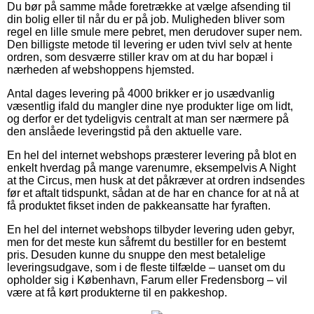
Du bør på samme måde foretrække at vælge afsending til
din bolig eller til når du er på job. Muligheden bliver som
regel en lille smule mere pebret, men derudover super nem.
Den billigste metode til levering er uden tvivl selv at hente
ordren, som desværre stiller krav om at du har bopæl i
nærheden af webshoppens hjemsted.
Antal dages levering på 4000 brikker er jo usædvanlig
væsentlig ifald du mangler dine nye produkter lige om lidt,
og derfor er det tydeligvis centralt at man ser nærmere på
den anslåede leveringstid på den aktuelle vare.
En hel del internet webshops præsterer levering på blot en
enkelt hverdag på mange varenumre, eksempelvis A Night
at the Circus, men husk at det påkræver at ordren indsendes
før et aftalt tidspunkt, sådan at de har en chance for at nå at
få produktet fikset inden de pakkeansatte har fyraften.
En hel del internet webshops tilbyder levering uden gebyr,
men for det meste kun såfremt du bestiller for en bestemt
pris. Desuden kunne du snuppe den mest betalelige
leveringsudgave, som i de fleste tilfælde – uanset om du
opholder sig i København, Farum eller Fredensborg – vil
være at få kørt produkterne til en pakkeshop.