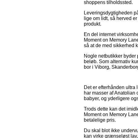
shoppens tilholdssted.
Leveringsdygtigheden på 
lige om lidt, så herved e
produkt.
En del internet virksomh
Moment on Memory Lane, so
så at de med sikkerhed ka
Nogle netbutikker byder p
beløb. Som alternativ kun
bor i Viborg, Skanderborg
Det er efterhånden ultra le
har masser af Anatolian 
babyer, og yderligere og
Trods dette kan det imidl
Moment on Memory Lane fo
betalelige pris.
Du skal blot ikke undervur
kan virke grænseløst lav,