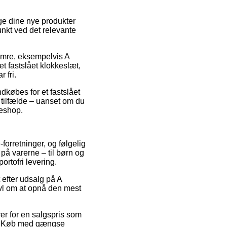
ge dine nye produkter
punkt ved det relevante
numre, eksempelvis A
t fastslået klokkeslæt,
 fri.
ndkøbes for et fastslået
 tilfælde – uanset om du
keshop.
-forretninger, og følgelig
på varerne – til børn og
rtofri levering.
 efter udsalg på A
ivl om at opnå den mest
rer for en salgspris som
tik. Køb med gængse