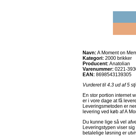
Navn:
A Moment on Mem
Kategori:
2000 brikker
Producent:
Anatolian
Varenummer:
0221-393
EAN:
8698543139305
Vurderet til
4.3
ud af 5 st
En stor portion internet
er i vore dage at få leve
Leveringsmetoden er neml
levering ved køb af A M
Du kunne lige så vel afvej
Leveringstypen viser sig
betalelige løsning er utv