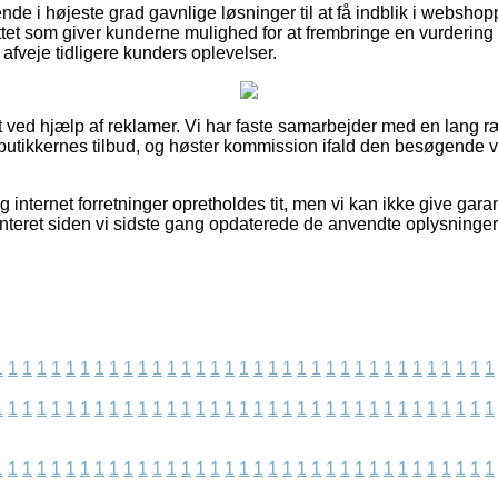
e i højeste grad gavnlige løsninger til at få indblik i webshoppe
et som giver kunderne mulighed for at frembringe en vurdering a
t afveje tidligere kunders oplevelser.
t ved hjælp af reklamer. Vi har faste samarbejder med en lang r
r butikkernes tilbud, og høster kommission ifald den besøgende v
 internet forretninger opretholdes tit, men vi kan ikke give gara
nteret siden vi sidste gang opdaterede de anvendte oplysninger
1
1
1
1
1
1
1
1
1
1
1
1
1
1
1
1
1
1
1
1
1
1
1
1
1
1
1
1
1
1
1
1
1
1
1
1
1
1
1
1
1
1
1
1
1
1
1
1
1
1
1
1
1
1
1
1
1
1
1
1
1
1
1
1
1
1
1
1
1
1
1
1
1
1
1
1
1
1
1
1
1
1
1
1
1
1
1
1
1
1
1
1
1
1
1
1
1
1
1
1
1
1
1
1
1