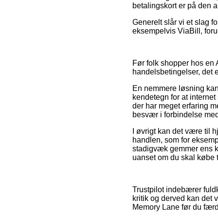
betalingskort er på den an
Generelt slår vi et slag 
eksempelvis ViaBill, forud
Før folk shopper hos en 
handelsbetingelser, det 
En nemmere løsning kan 
kendetegn for at internet
der har meget erfaring m
besvær i forbindelse me
I øvrigt kan det være ti
handlen, som for eksempel
stadigvæk gemmer ens kv
uanset om du skal købe ti
Trustpilot indebærer ful
kritik og derved kan det 
Memory Lane før du færd