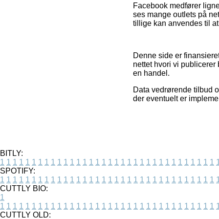
Facebook medfører lignend
ses mange outlets på nett
tillige kan anvendes til a
Denne side er finansiere
nettet hvori vi publicere
en handel.
Data vedrørende tilbud og
der eventuelt er impleme
BITLY:
1
1
1
1
1
1
1
1
1
1
1
1
1
1
1
1
1
1
1
1
1
1
1
1
1
1
1
1
1
1
1
1
1
1
SPOTIFY:
1
1
1
1
1
1
1
1
1
1
1
1
1
1
1
1
1
1
1
1
1
1
1
1
1
1
1
1
1
1
1
1
1
1
CUTTLY BIO:
1
1
1
1
1
1
1
1
1
1
1
1
1
1
1
1
1
1
1
1
1
1
1
1
1
1
1
1
1
1
1
1
1
1
1
CUTTLY OLD: