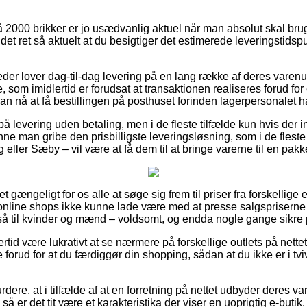
2000 brikker er jo usædvanlig aktuel når man absolut skal bru
r det ret så aktuelt at du besigtiger det estimerede leveringstids
eder lover dag-til-dag levering på en lang række af deres vare
m imidlertid er forudsat at transaktionen realiseres forud for e
n nå at få bestillingen på posthuset forinden lagerpersonalet har
å levering uden betaling, men i de fleste tilfælde kun hvis der i
ne man gribe den prisbilligste leveringsløsning, som i de fleste
 eller Sæby – vil være at få dem til at bringe varerne til en pak
t gængeligt for os alle at søge sig frem til priser fra forskellige e
online shops ikke kunne lade være med at presse salgspriserne 
så til kvinder og mænd – voldsomt, og endda nogle gange sikre po
ertid være lukrativt at se nærmere på forskellige outlets på nettet
rud for at du færdiggør din shopping, sådan at du ikke er i tv
dere, at i tilfælde af at en forretning på nettet udbyder deres va
 så er det tit være et karakteristika der viser en uoprigtig e-bu