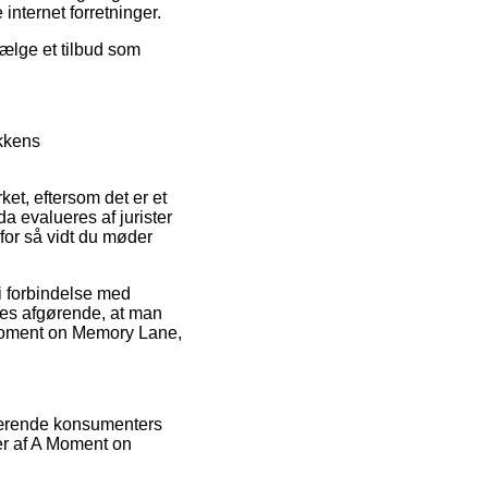
 internet forretninger.
vælge et tilbud som
ikkens
t, eftersom det er et
da evalueres af jurister
for så vidt du møder
i forbindelse med
edes afgørende, at man
 Moment on Memory Lane,
nværende konsumenters
ser af A Moment on