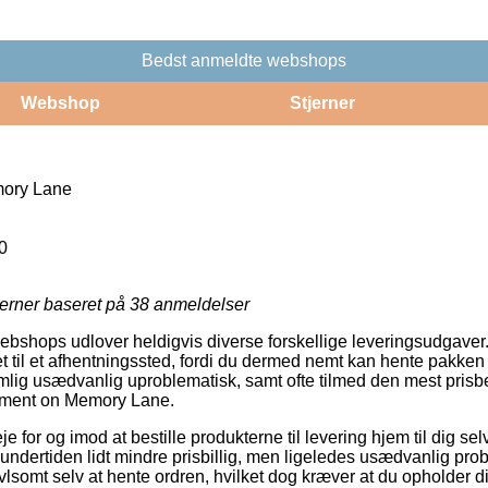
Bedst anmeldte webshops
Webshop
Stjerner
ory Lane
0
jerner baseret på
38
anmeldelser
 webshops udlover heldigvis diverse forskellige leveringsudgaver
ret til et afhentningssted, fordi du dermed nemt kan hente pakken 
ig usædvanlig uproblematisk, samt ofte tilmed den mest prisbev
oment on Memory Lane.
e for og imod at bestille produkterne til levering hjem til dig selv 
 undertiden lidt mindre prisbillig, men ligeledes usædvanlig pro
ivlsomt selv at hente ordren, hvilket dog kræver at du opholder dig