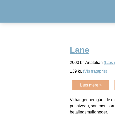
Lane
2000 br. Anatolian
(Læs 
139
kr.
(Vis fragtpris)
Læs mere »
Vi har gennemgået de mes
prisniveau, sortimentstø
betalingsmuligheder.