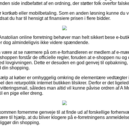
den side indbefattet af en ordning, der støtter folk overfor falske
for kortkøb eller mobilbetaling. Som en anden løsning kunne du 
sat du har til hensigt at finansiere prisen i flere bidder.
Anatolian online forretning behøver man helt sikkert bese e-but
er dog almindeligvis ikke videre spændende.
være at se nærmere på om e-forhandleren er medlem af e-mærke
 shoppen forstår de officielle regler, foruden at e-shoppen nu og 
ed lovgivningen. Dette er desuden en god genvej til opbakning, 
d din shopping.
l hjælp at køber er omhyggelig omkring de elementære vedtægter 
 den returpolitik internet butikken tilsikrer. Derfor er det ligel
itteringsmail, således man altid vil kunne påvise ordren af A
l en pige eller dreng.
dkommen fornemme genveje til at finde ud af forskellige forhe
være til hjælp, at du bliver klogere på e-forretningens anmeldel
iggør din shopping.