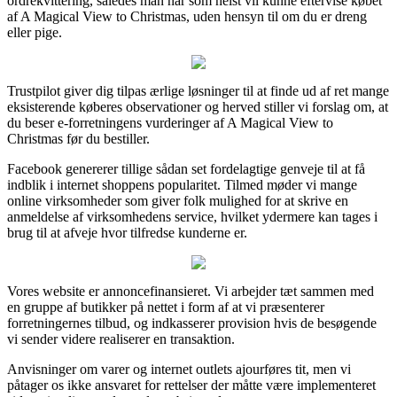
ordrekvittering, således man når som helst vil kunne eftervise købet
af A Magical View to Christmas, uden hensyn til om du er dreng
eller pige.
Trustpilot giver dig tilpas ærlige løsninger til at finde ud af ret mange
eksisterende køberes observationer og herved stiller vi forslag om, at
du beser e-forretningens vurderinger af A Magical View to
Christmas før du bestiller.
Facebook genererer tillige sådan set fordelagtige genveje til at få
indblik i internet shoppens popularitet. Tilmed møder vi mange
online virksomheder som giver folk mulighed for at skrive en
anmeldelse af virksomhedens service, hvilket ydermere kan tages i
brug til at afveje hvor tilfredse kunderne er.
Vores website er annoncefinansieret. Vi arbejder tæt sammen med
en gruppe af butikker på nettet i form af at vi præsenterer
forretningernes tilbud, og indkasserer provision hvis de besøgende
vi sender videre realiserer en transaktion.
Anvisninger om varer og internet outlets ajourføres tit, men vi
påtager os ikke ansvaret for rettelser der måtte være implementeret