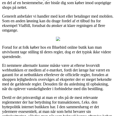
en del af en bestemmelse, der bistår dig som køber imod uoprigtige
shops på nettet.
Generelt anbefaler vi handler med kort eller betalinger med mobilen.
Som en anden løsning kan du drage fordel af et tilbud fra for
eksempel ViaBill, forudsat du ønsker at klare regningen af flere
omgange.
Forud for at folk køber hos en Bluebird online butik kan man
utvivlsomt tage stilling til deres regler, dog er det typisk ikke videre
spændende.
Et nemmere alternativ kunne måske være at efterse hvorvidt
webbutikken er medlem af e-mærket, fordi det længe har været en
garanti for at netbutikken efterlever de officielle regler, foruden at
shoppen lejlighedsvis overvåges af eksperter der er meget bekendte
med de gældende regler. Desuden får du anledning til opbakning,
når du oplever vanskeligheder i forbindelse med din bestilling.
Dertil er det prisværdigt at man er obs på de mest relevante
reglementer der har betydning for transaktionen, f.eks. den
byttepolitik internet butikken har. I den sammenhæng er det
ydermere essesentielt, at man når som helst bevarer sin