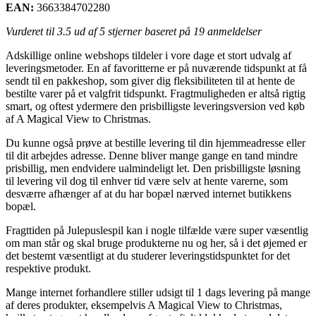
EAN:
3663384702280
Vurderet til
3.5
ud af 5 stjerner baseret på
19
anmeldelser
Adskillige online webshops tildeler i vore dage et stort udvalg af
leveringsmetoder. En af favoritterne er på nuværende tidspunkt at få
sendt til en pakkeshop, som giver dig fleksibiliteten til at hente de
bestilte varer på et valgfrit tidspunkt. Fragtmuligheden er altså rigtig
smart, og oftest ydermere den prisbilligste leveringsversion ved køb
af A Magical View to Christmas.
Du kunne også prøve at bestille levering til din hjemmeadresse eller
til dit arbejdes adresse. Denne bliver mange gange en tand mindre
prisbillig, men endvidere ualmindeligt let. Den prisbilligste løsning
til levering vil dog til enhver tid være selv at hente varerne, som
desværre afhænger af at du har bopæl nærved internet butikkens
bopæl.
Fragttiden på Julepuslespil kan i nogle tilfælde være super væsentlig
om man står og skal bruge produkterne nu og her, så i det øjemed er
det bestemt væsentligt at du studerer leveringstidspunktet for det
respektive produkt.
Mange internet forhandlere stiller udsigt til 1 dags levering på mange
af deres produkter, eksempelvis A Magical View to Christmas,