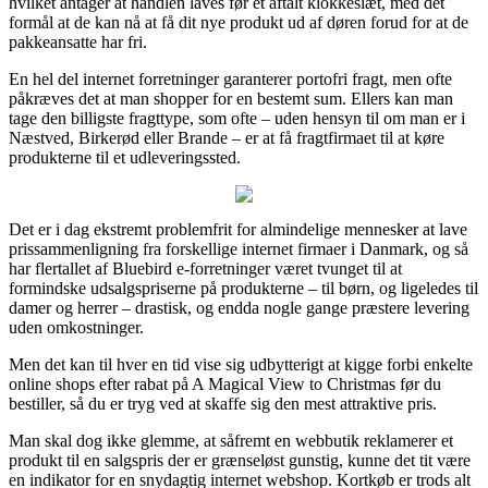
hvilket antager at handlen laves før et aftalt klokkeslæt, med det
formål at de kan nå at få dit nye produkt ud af døren forud for at de
pakkeansatte har fri.
En hel del internet forretninger garanterer portofri fragt, men ofte
påkræves det at man shopper for en bestemt sum. Ellers kan man
tage den billigste fragttype, som ofte – uden hensyn til om man er i
Næstved, Birkerød eller Brande – er at få fragtfirmaet til at køre
produkterne til et udleveringssted.
Det er i dag ekstremt problemfrit for almindelige mennesker at lave
prissammenligning fra forskellige internet firmaer i Danmark, og så
har flertallet af Bluebird e-forretninger været tvunget til at
formindske udsalgspriserne på produkterne – til børn, og ligeledes til
damer og herrer – drastisk, og endda nogle gange præstere levering
uden omkostninger.
Men det kan til hver en tid vise sig udbytterigt at kigge forbi enkelte
online shops efter rabat på A Magical View to Christmas før du
bestiller, så du er tryg ved at skaffe sig den mest attraktive pris.
Man skal dog ikke glemme, at såfremt en webbutik reklamerer et
produkt til en salgspris der er grænseløst gunstig, kunne det tit være
en indikator for en snydagtig internet webshop. Kortkøb er trods alt