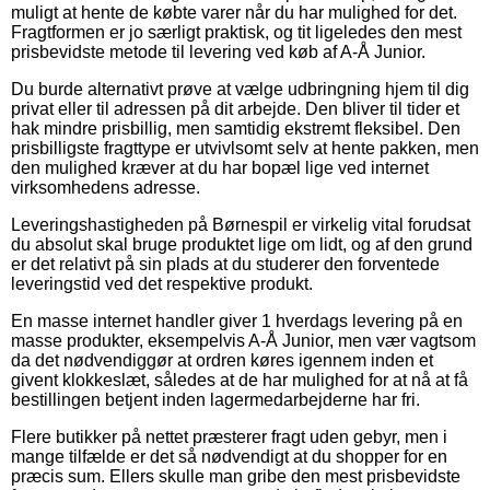
muligt at hente de købte varer når du har mulighed for det.
Fragtformen er jo særligt praktisk, og tit ligeledes den mest
prisbevidste metode til levering ved køb af A-Å Junior.
Du burde alternativt prøve at vælge udbringning hjem til dig
privat eller til adressen på dit arbejde. Den bliver til tider et
hak mindre prisbillig, men samtidig ekstremt fleksibel. Den
prisbilligste fragttype er utvivlsomt selv at hente pakken, men
den mulighed kræver at du har bopæl lige ved internet
virksomhedens adresse.
Leveringshastigheden på Børnespil er virkelig vital forudsat
du absolut skal bruge produktet lige om lidt, og af den grund
er det relativt på sin plads at du studerer den forventede
leveringstid ved det respektive produkt.
En masse internet handler giver 1 hverdags levering på en
masse produkter, eksempelvis A-Å Junior, men vær vagtsom
da det nødvendiggør at ordren køres igennem inden et
givent klokkeslæt, således at de har mulighed for at nå at få
bestillingen betjent inden lagermedarbejderne har fri.
Flere butikker på nettet præsterer fragt uden gebyr, men i
mange tilfælde er det så nødvendigt at du shopper for en
præcis sum. Ellers skulle man gribe den mest prisbevidste