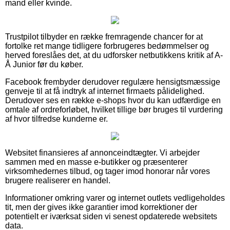
mand eller kvinde.
Trustpilot tilbyder en række fremragende chancer for at
fortolke ret mange tidligere forbrugeres bedømmelser og
herved foreslåes det, at du udforsker netbutikkens kritik af A-
Å Junior før du køber.
Facebook frembyder derudover regulære hensigtsmæssige
genveje til at få indtryk af internet firmaets pålidelighed.
Derudover ses en række e-shops hvor du kan udfærdige en
omtale af ordreforløbet, hvilket tillige bør bruges til vurdering
af hvor tilfredse kunderne er.
Websitet finansieres af annonceindtægter. Vi arbejder
sammen med en masse e-butikker og præsenterer
virksomhedernes tilbud, og tager imod honorar når vores
brugere realiserer en handel.
Informationer omkring varer og internet outlets vedligeholdes
tit, men der gives ikke garantier imod korrektioner der
potentielt er iværksat siden vi senest opdaterede websitets
data.