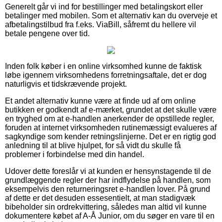
Generelt går vi ind for bestillinger med betalingskort eller
betalinger med mobilen. Som et alternativ kan du overveje et
afbetalingstilbud fra f.eks. ViaBill, såfremt du hellere vil
betale pengene over tid.
Inden folk køber i en online virksomhed kunne de faktisk
løbe igennem virksomhedens forretningsaftale, det er dog
naturligvis et tidskrævende projekt.
Et andet alternativ kunne være at finde ud af om online
butikken er godkendt af e-mærket, grundet at det skulle være
en tryghed om at e-handlen anerkender de opstillede regler,
foruden at internet virksomheden rutinemæssigt evalueres af
sagkyndige som kender retningslinjerne. Det er en rigtig god
anledning til at blive hjulpet, for så vidt du skulle få
problemer i forbindelse med din handel.
Udover dette foreslår vi at kunden er hensynstagende til de
grundlæggende regler der har indflydelse på handlen, som
eksempelvis den returneringsret e-handlen lover. På grund
af dette er det desuden essesentielt, at man stadigvæk
bibeholder sin ordrekvittering, således man altid vil kunne
dokumentere købet af A-Å Junior, om du søger en vare til en