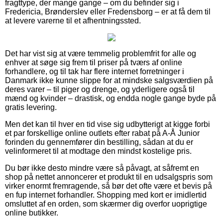
fragttype, der mange gange – om du befinder sig i
Fredericia, Brønderslev eller Fredensborg – er at få dem til
at levere varerne til et afhentningssted.
Det har vist sig at være temmelig problemfrit for alle og
enhver at søge sig frem til priser på tværs af online
forhandlere, og til tak har flere internet forretninger i
Danmark ikke kunne slippe for at mindske salgsværdien på
deres varer – til piger og drenge, og yderligere også til
mænd og kvinder – drastisk, og endda nogle gange byde på
gratis levering.
Men det kan til hver en tid vise sig udbytterigt at kigge forbi
et par forskellige online outlets efter rabat på A-Å Junior
forinden du gennemfører din bestilling, sådan at du er
velinformeret til at modtage den mindst kostelige pris.
Du bør ikke desto mindre være så påvagt, at såfremt en
shop på nettet annoncerer et produkt til en udsalgspris som
virker enormt fremragende, så bør det ofte være et bevis på
en fup internet forhandler. Shopping med kort er imidlertid
omsluttet af en orden, som skærmer dig overfor uoprigtige
online butikker.