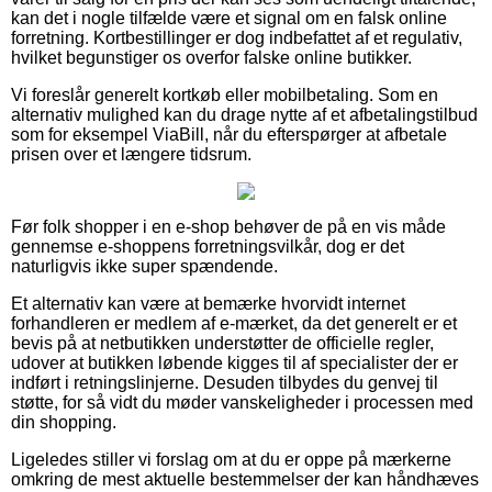
kan det i nogle tilfælde være et signal om en falsk online
forretning. Kortbestillinger er dog indbefattet af et regulativ,
hvilket begunstiger os overfor falske online butikker.
Vi foreslår generelt kortkøb eller mobilbetaling. Som en
alternativ mulighed kan du drage nytte af et afbetalingstilbud
som for eksempel ViaBill, når du efterspørger at afbetale
prisen over et længere tidsrum.
Før folk shopper i en e-shop behøver de på en vis måde
gennemse e-shoppens forretningsvilkår, dog er det
naturligvis ikke super spændende.
Et alternativ kan være at bemærke hvorvidt internet
forhandleren er medlem af e-mærket, da det generelt er et
bevis på at netbutikken understøtter de officielle regler,
udover at butikken løbende kigges til af specialister der er
indført i retningslinjerne. Desuden tilbydes du genvej til
støtte, for så vidt du møder vanskeligheder i processen med
din shopping.
Ligeledes stiller vi forslag om at du er oppe på mærkerne
omkring de mest aktuelle bestemmelser der kan håndhæves