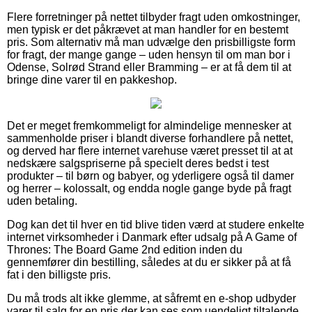
Flere forretninger på nettet tilbyder fragt uden omkostninger,
men typisk er det påkrævet at man handler for en bestemt
pris. Som alternativ må man udvælge den prisbilligste form
for fragt, der mange gange – uden hensyn til om man bor i
Odense, Solrød Strand eller Bramming – er at få dem til at
bringe dine varer til en pakkeshop.
Det er meget fremkommeligt for almindelige mennesker at
sammenholde priser i blandt diverse forhandlere på nettet,
og derved har flere internet varehuse været presset til at at
nedskære salgspriserne på specielt deres bedst i test
produkter – til børn og babyer, og yderligere også til damer
og herrer – kolossalt, og endda nogle gange byde på fragt
uden betaling.
Dog kan det til hver en tid blive tiden værd at studere enkelte
internet virksomheder i Danmark efter udsalg på A Game of
Thrones: The Board Game 2nd edition inden du
gennemfører din bestilling, således at du er sikker på at få
fat i den billigste pris.
Du må trods alt ikke glemme, at såfremt en e-shop udbyder
varer til salg for en pris der kan ses som uendeligt tiltalende,