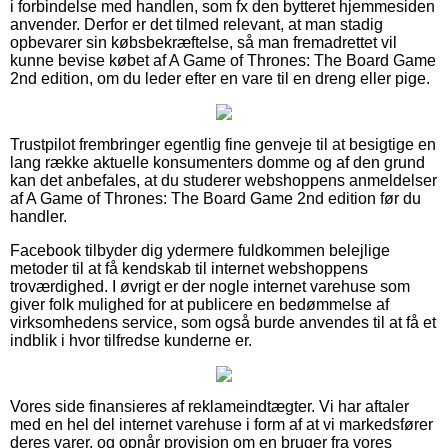
i forbindelse med handlen, som fx den bytteret hjemmesiden
anvender. Derfor er det tilmed relevant, at man stadig
opbevarer sin købsbekræftelse, så man fremadrettet vil
kunne bevise købet af A Game of Thrones: The Board Game
2nd edition, om du leder efter en vare til en dreng eller pige.
Trustpilot frembringer egentlig fine genveje til at besigtige en
lang række aktuelle konsumenters domme og af den grund
kan det anbefales, at du studerer webshoppens anmeldelser
af A Game of Thrones: The Board Game 2nd edition før du
handler.
Facebook tilbyder dig ydermere fuldkommen belejlige
metoder til at få kendskab til internet webshoppens
troværdighed. I øvrigt er der nogle internet varehuse som
giver folk mulighed for at publicere en bedømmelse af
virksomhedens service, som også burde anvendes til at få et
indblik i hvor tilfredse kunderne er.
Vores side finansieres af reklameindtægter. Vi har aftaler
med en hel del internet varehuse i form af at vi markedsfører
deres varer, og opnår provision om en bruger fra vores