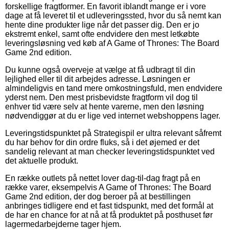
forskellige fragtformer. En favorit iblandt mange er i vore
dage at få leveret til et udleveringssted, hvor du så nemt kan
hente dine produkter lige når det passer dig. Den er jo
ekstremt enkel, samt ofte endvidere den mest letkøbte
leveringsløsning ved køb af A Game of Thrones: The Board
Game 2nd edition.
Du kunne også overveje at vælge at få udbragt til din
lejlighed eller til dit arbejdes adresse. Løsningen er
almindeligvis en tand mere omkostningsfuld, men endvidere
yderst nem. Den mest prisbevidste fragtform vil dog til
enhver tid være selv at hente varerne, men den løsning
nødvendiggør at du er lige ved internet webshoppens lager.
Leveringstidspunktet på Strategispil er ultra relevant såfremt
du har behov for din ordre fluks, så i det øjemed er det
sandelig relevant at man checker leveringstidspunktet ved
det aktuelle produkt.
En række outlets på nettet lover dag-til-dag fragt på en
række varer, eksempelvis A Game of Thrones: The Board
Game 2nd edition, der dog beroer på at bestillingen
anbringes tidligere end et fast tidspunkt, med det formål at
de har en chance for at nå at få produktet på posthuset før
lagermedarbejderne tager hjem.