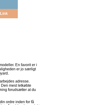
Link
deller. En favorit er i
ligheden er jo særligt
myard.
it arbejdes adresse.
. Den mest letkøbte
ning forudsætter at du
in ordre inden for få