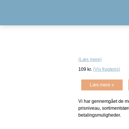
(Læs mere)
109
kr.
(Vis fragtpris)
Læs mere »
Vi har gennemgået de mes
prisniveau, sortimentstø
betalingsmuligheder.