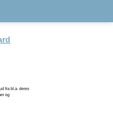
ard
 fra bl.a. deres
mer og