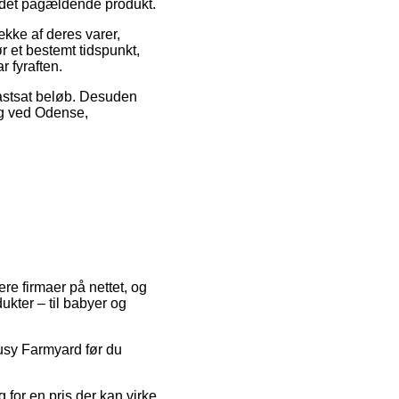
å det pågældende produkt.
ække af deres varer,
 et bestemt tidspunkt,
r fyraften.
fastsat beløb. Desuden
ig ved Odense,
ere firmaer på nettet, og
ukter – til babyer og
 Busy Farmyard før du
 for en pris der kan virke