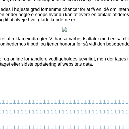
edes i højeste grad fornemme chancer for at få en idé om inte
n er der nogle e-shops hvor du kan aflevere en omtale af deres
ug til at afveje hvor glade kunderne er.
et af reklameindtægter. Vi har samarbejdsaftaler med en samlin
ksomhedernes tilbud, og tjener honorar for så vidt den besøgende
r og online forhandlere vedligeholdes jævnligt, men der tages i
taget efter sidste opdatering af websitets data.
1
1
1
1
1
1
1
1
1
1
1
1
1
1
1
1
1
1
1
1
1
1
1
1
1
1
1
1
1
1
1
1
1
1
1
1
1
1
1
1
1
1
1
1
1
1
1
1
1
1
1
1
1
1
1
1
1
1
1
1
1
1
1
1
1
1
1
1
1
1
1
1
1
1
1
1
1
1
1
1
1
1
1
1
1
1
1
1
1
1
1
1
1
1
1
1
1
1
1
1
1
1
1
1
1