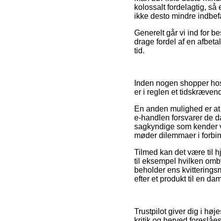
kolossalt fordelagtig, s
ikke desto mindre indbefa
Generelt går vi ind for b
drage fordel af en afbeta
tid.
Inden nogen shopper hos
er i reglen et tidskræven
En anden mulighed er at 
e-handlen forsvarer de d
sagkyndige som kender ve
møder dilemmaer i forbin
Tilmed kan det være til h
til eksempel hvilken omb
beholder ens kvitterings
efter et produkt til en dam
Trustpilot giver dig i h
kritik og herved foreslåe