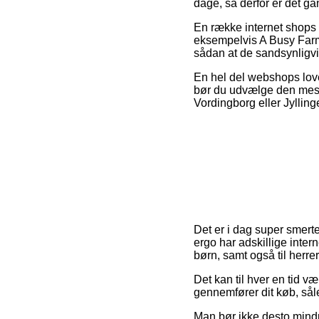
dage, så derfor er det g
En række internet shops s
eksempelvis A Busy Farmy
sådan at de sandsynligvis
En hel del webshops lover
bør du udvælge den mest
Vordingborg eller Jyllinge
Det er i dag super smertef
ergo har adskillige inter
børn, samt også til herre
Det kan til hver en tid v
gennemfører dit køb, såle
Man bør ikke desto mindre