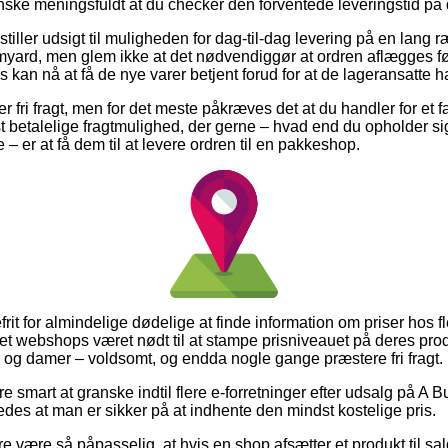
anske meningsfuldt at du checker den forventede leveringstid p
tiller udsigt til muligheden for dag-til-dag levering på en lang r
ard, men glem ikke at det nødvendiggør at ordren aflægges før
 kan nå at få de nye varer betjent forud for at de lageransatte ha
 fri fragt, men for det meste påkræves det at du handler for et 
 betalelige fragtmulighed, der gerne – hvad end du opholder s
 – er at få dem til at levere ordren til en pakkeshop.
rit for almindelige dødelige at finde information om priser hos fl
net webshops været nødt til at stampe prisniveauet på deres prod
r og damer – voldsomt, og endda nogle gange præstere fri fragt.
ære smart at granske indtil flere e-forretninger efter udsalg på A
des at man er sikker på at indhente den mindst kostelige pris.
 være så påpasselig, at hvis en shop afsætter et produkt til salg