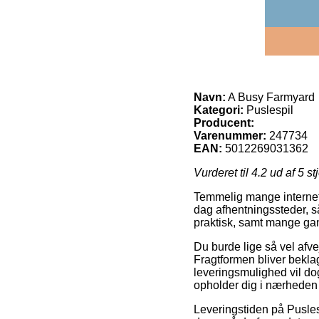
Navn:
A Busy Farmyard
Kategori:
Puslespil
Producent:
Varenummer:
247734
EAN:
5012269031362
Vurderet til
4.2
ud af 5 st
Temmelig mange internet 
dag afhentningssteder, s
praktisk, samt mange gang
Du burde lige så vel afvej
Fragtformen bliver beklag
leveringsmulighed vil dog
opholder dig i nærheden 
Leveringstiden på Puslesp