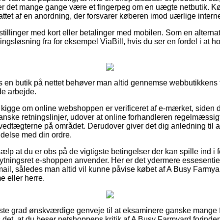
å er det mange gange være et fingerpeg om en uægte netbutik. K
ttet af en anordning, der forsvarer køberen imod uærlige interne
estillinger med kort eller betalinger med mobilen. Som en altern
lingsløsning fra for eksempel ViaBill, hvis du ser en fordel i at
 en butik på nettet behøver man altid gennemse webbutikkens fo
de arbejde.
kigge om online webshoppen er verificeret af e-mærket, siden d
anske retningslinjer, udover at online forhandleren regelmæssi
dtægterne på området. Derudover giver det dig anledning til at 
delse med din ordre.
jælp at du er obs på de vigtigste betingelser der kan spille ind 
ytningsret e-shoppen anvender. Her er det ydermere essesentie
mail, således man altid vil kunne påvise købet af A Busy Farmy
e eller herre.
øjeste grad ønskværdige genveje til at eksaminere ganske mang
s det, at du beser netshoppens kritik af A Busy Farmyard forinde