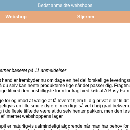
Bedst anmeldte webshops
Webshop
Stjerner
jerner baseret på
11
anmeldelser
handler frembyder nu om dage en hel del forskellige leveringsmo
å du selv kan hente produkterne lige når det passer dig. Fragtmu
e tilmed den prisbilligste form for fragt ved køb af A Busy Far
e for og imod at vælge at få leveret hjem til dig privat eller til d
eligvis en lille smule dyrere, men lige så vel i høj grad bekvem
 i de fleste tilfælde være at du selv henter pakken, men den løs
af internet webshoppens lager.
il er naturligvis ualmindeligt afgørende når man har behov for d