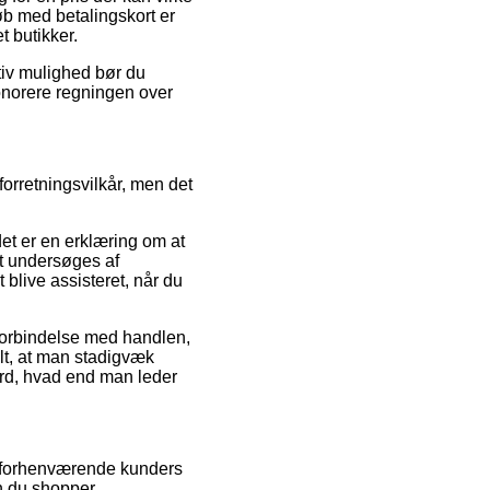
øb med betalingskort er
t butikker.
ativ mulighed bør du
 honorere regningen over
rretningsvilkår, men det
et er en erklæring om at
gt undersøges af
blive assisteret, når du
i forbindelse med handlen,
lt, at man stadigvæk
ard, hvad end man leder
e forhenværende kunders
n du shopper.