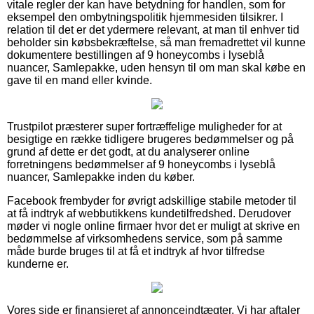
vitale regler der kan have betydning for handlen, som for
eksempel den ombytningspolitik hjemmesiden tilsikrer. I
relation til det er det ydermere relevant, at man til enhver tid
beholder sin købsbekræftelse, så man fremadrettet vil kunne
dokumentere bestillingen af 9 honeycombs i lyseblå
nuancer, Samlepakke, uden hensyn til om man skal købe en
gave til en mand eller kvinde.
Trustpilot præsterer super fortræffelige muligheder for at
besigtige en række tidligere brugeres bedømmelser og på
grund af dette er det godt, at du analyserer online
forretningens bedømmelser af 9 honeycombs i lyseblå
nuancer, Samlepakke inden du køber.
Facebook frembyder for øvrigt adskillige stabile metoder til
at få indtryk af webbutikkens kundetilfredshed. Derudover
møder vi nogle online firmaer hvor det er muligt at skrive en
bedømmelse af virksomhedens service, som på samme
måde burde bruges til at få et indtryk af hvor tilfredse
kunderne er.
Vores side er finansieret af annonceindtægter. Vi har aftaler