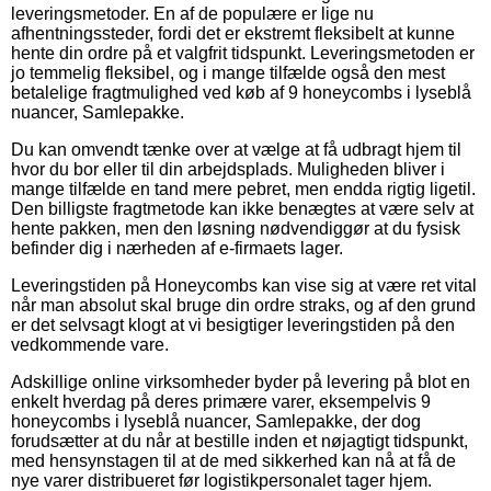
leveringsmetoder. En af de populære er lige nu
afhentningssteder, fordi det er ekstremt fleksibelt at kunne
hente din ordre på et valgfrit tidspunkt. Leveringsmetoden er
jo temmelig fleksibel, og i mange tilfælde også den mest
betalelige fragtmulighed ved køb af 9 honeycombs i lyseblå
nuancer, Samlepakke.
Du kan omvendt tænke over at vælge at få udbragt hjem til
hvor du bor eller til din arbejdsplads. Muligheden bliver i
mange tilfælde en tand mere pebret, men endda rigtig ligetil.
Den billigste fragtmetode kan ikke benægtes at være selv at
hente pakken, men den løsning nødvendiggør at du fysisk
befinder dig i nærheden af e-firmaets lager.
Leveringstiden på Honeycombs kan vise sig at være ret vital
når man absolut skal bruge din ordre straks, og af den grund
er det selvsagt klogt at vi besigtiger leveringstiden på den
vedkommende vare.
Adskillige online virksomheder byder på levering på blot en
enkelt hverdag på deres primære varer, eksempelvis 9
honeycombs i lyseblå nuancer, Samlepakke, der dog
forudsætter at du når at bestille inden et nøjagtigt tidspunkt,
med hensynstagen til at de med sikkerhed kan nå at få de
nye varer distribueret før logistikpersonalet tager hjem.