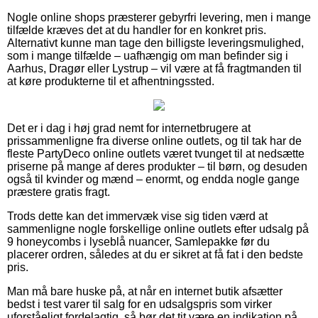
Nogle online shops præsterer gebyrfri levering, men i mange
tilfælde kræves det at du handler for en konkret pris.
Alternativt kunne man tage den billigste leveringsmulighed,
som i mange tilfælde – uafhængig om man befinder sig i
Aarhus, Dragør eller Lystrup – vil være at få fragtmanden til
at køre produkterne til et afhentningssted.
Det er i dag i høj grad nemt for internetbrugere at
prissammenligne fra diverse online outlets, og til tak har de
fleste PartyDeco online outlets været tvunget til at nedsætte
priserne på mange af deres produkter – til børn, og desuden
også til kvinder og mænd – enormt, og endda nogle gange
præstere gratis fragt.
Trods dette kan det immervæk vise sig tiden værd at
sammenligne nogle forskellige online outlets efter udsalg på
9 honeycombs i lyseblå nuancer, Samlepakke før du
placerer ordren, således at du er sikret at få fat i den bedste
pris.
Man må bare huske på, at når en internet butik afsætter
bedst i test varer til salg for en udsalgspris som virker
uforståeligt fordelagtig, så bør det tit være en indikation på