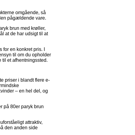
dukterne omgående, så
 den pågældende vare.
aryk brun med krøller,
 at de har udsigt til at
for en konkret pris. I
ensyn til om du opholder
til et afhentningssted.
 priser i blandt flere e-
formindske
vinder – en hel del, og
er på 80er paryk brun
orståeligt attraktiv,
 på den anden side