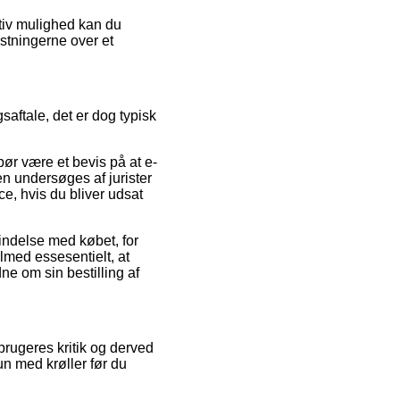
tiv mulighed kan du
ostningerne over et
saftale, det er dog typisk
bør være et bevis på at e-
n undersøges af jurister
e, hvis du bliver udsat
bindelse med købet, for
lmed essesentielt, at
ne om sin bestilling af
rbrugeres kritik og derved
n med krøller før du