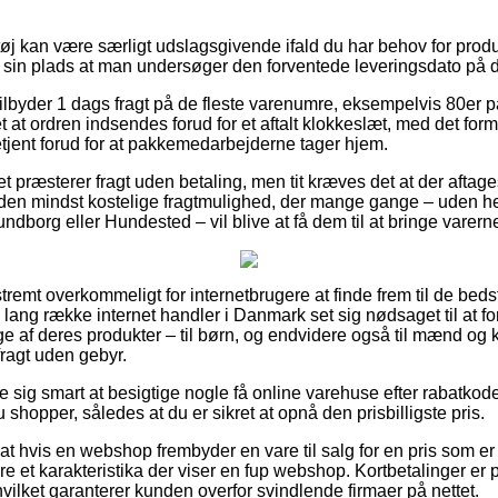
tøj kan være særligt udslagsgivende ifald du har behov for pro
å sin plads at man undersøger den forventede leveringsdato på
tilbyder 1 dags fragt på de fleste varenumre, eksempelvis 80er p
at ordren indsendes forud for et aftalt klokkeslæt, med det formål
tjent forud for at pakkemedarbejderne tager hjem.
t præsterer fragt uden betaling, men tit kræves det at der aftages 
 den mindst kostelige fragtmulighed, der mange gange – uden h
borg eller Hundested – vil blive at få dem til at bringe varerne 
remt overkommeligt for internetbrugere at finde frem til de bedste
n lang række internet handler i Danmark set sig nødsaget til at 
 af deres produkter – til børn, og endvidere også til mænd og k
ragt uden gebyr.
e sig smart at besigtige nogle få online varehuse efter rabatkod
u shopper, således at du er sikret at opnå den prisbilligste pris.
t hvis en webshop frembyder en vare til salg for en pris som er uf
e et karakteristika der viser en fup webshop. Kortbetalinger er
vilket garanterer kunden overfor svindlende firmaer på nettet.