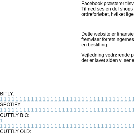
Facebook præsterer tilsv
Tilmed ses en del shops
ordreforløbet, hvilket lig
Dette website er finansie
fremviser forretningern
en bestilling.
Vejledning vedrørende pr
der er lavet siden vi sen
BITLY:
1
1
1
1
1
1
1
1
1
1
1
1
1
1
1
1
1
1
1
1
1
1
1
1
1
1
1
1
1
1
1
1
1
1
SPOTIFY:
1
1
1
1
1
1
1
1
1
1
1
1
1
1
1
1
1
1
1
1
1
1
1
1
1
1
1
1
1
1
1
1
1
1
CUTTLY BIO:
1
1
1
1
1
1
1
1
1
1
1
1
1
1
1
1
1
1
1
1
1
1
1
1
1
1
1
1
1
1
1
1
1
1
1
CUTTLY OLD: