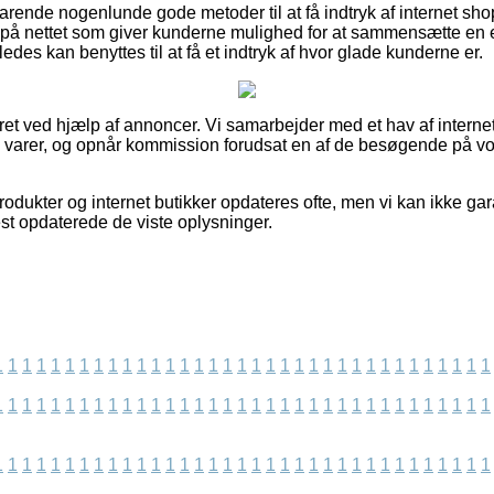
arende nogenlunde gode metoder til at få indtryk af internet sh
 på nettet som giver kunderne mulighed for at sammensætte en e
eledes kan benyttes til at få et indtryk af hvor glade kunderne er.
ret ved hjælp af annoncer. Vi samarbejder med et hav af interne
es varer, og opnår kommission forudsat en af de besøgende på 
odukter og internet butikker opdateres ofte, men vi kan ikke ga
est opdaterede de viste oplysninger.
1
1
1
1
1
1
1
1
1
1
1
1
1
1
1
1
1
1
1
1
1
1
1
1
1
1
1
1
1
1
1
1
1
1
1
1
1
1
1
1
1
1
1
1
1
1
1
1
1
1
1
1
1
1
1
1
1
1
1
1
1
1
1
1
1
1
1
1
1
1
1
1
1
1
1
1
1
1
1
1
1
1
1
1
1
1
1
1
1
1
1
1
1
1
1
1
1
1
1
1
1
1
1
1
1