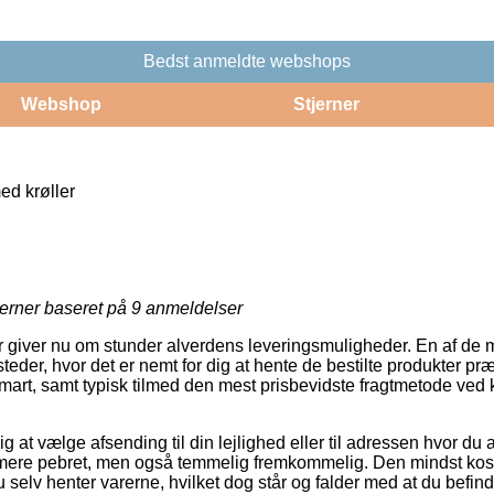
Bedst anmeldte webshops
Webshop
Stjerner
ed krøller
jerner baseret på
9
anmeldelser
er giver nu om stunder alverdens leveringsmuligheder. En af de 
eder, hvor det er nemt for dig at hente de bestilte produkter præ
art, samt typisk tilmed den mest prisbevidste fragtmetode ved 
ig at vælge afsending til din lejlighed eller til adressen hvor du
 mere pebret, men også temmelig fremkommelig. Den mindst kostel
 selv henter varerne, hvilket dog står og falder med at du befi