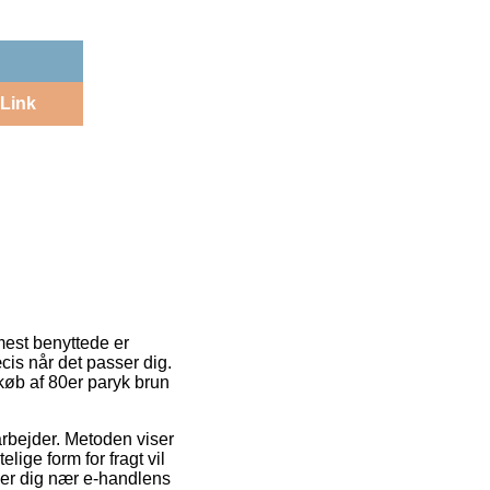
Link
mest benyttede er
cis når det passer dig.
køb af 80er paryk brun
 arbejder. Metoden viser
ige form for fragt vil
nder dig nær e-handlens