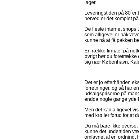
lager.
Leveringstiden på 80´er 
herved er det komplet p
De fleste internet shops 
som alligevel er påkrævet 
kunne nå at få pakken be
En række firmaer på nette
øvrigt bør du foretrække
sig nær København, Kalund
Det er jo efterhånden ekst
forretninger, og så har e
udsalgspriserne på mange
endda nogle gange yde f
Men det kan alligevel vis
med krøller forud for at d
Du må bare ikke overse, a
kunne det undertiden vær
omfavnet af en ordning, h