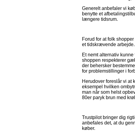
Generelt anbefaler vi kø
benytte et afbetalingstil
længere tidsrum.
Forud for at folk shopper
et tidskrævende arbejde.
Et nemt alternativ kunne 
shoppen respekterer gæld
der behersker bestemmels
for problemstillinger i fo
Herudover foreslår vi at 
eksempel hvilken ombytni
man når som helst opbevar
80er paryk brun med krøl
Trustpilot bringer dig rig
anbefales det, at du ge
køber.