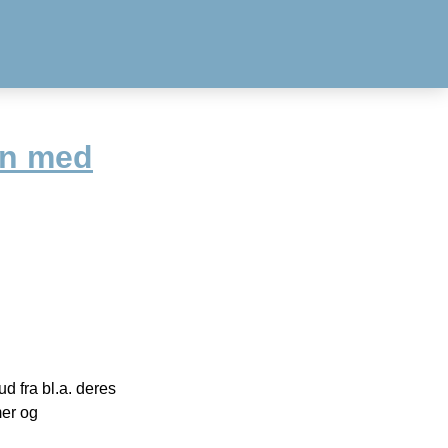
un med
 fra bl.a. deres
mer og