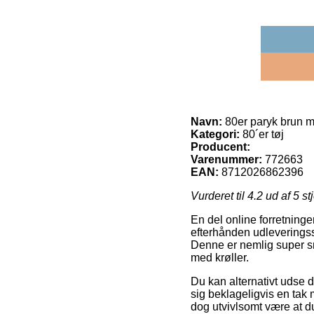
Navn:
80er paryk brun m
Kategori:
80´er tøj
Producent:
Varenummer:
772663
EAN:
8712026862396
Vurderet til
4.2
ud af 5 st
En del online forretning
efterhånden udleveringsst
Denne er nemlig super sm
med krøller.
Du kan alternativt udse d
sig beklageligvis en tak
dog utvivlsomt være at du