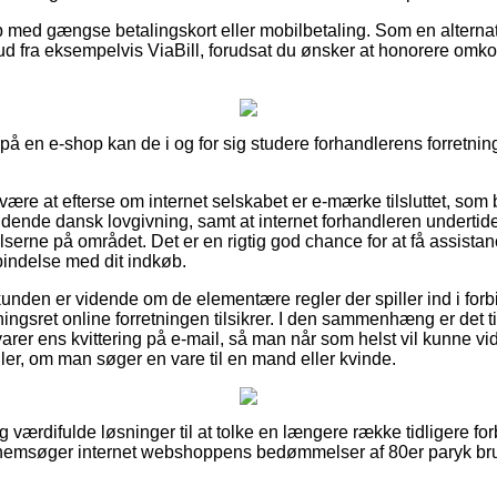
b med gængse betalingskort eller mobilbetaling. Som en alterna
bud fra eksempelvis ViaBill, forudsat du ønsker at honorere omk
 på en e-shop kan de i og for sig studere forhandlerens forretning
være at efterse om internet selskabet er e-mærke tilsluttet, som 
ende dansk lovgivning, samt at internet forhandleren undertide
erne på området. Det er en rigtig god chance for at få assistanc
rbindelse med dit indkøb.
kunden er vidende om de elementære regler der spiller ind i for
ngsret online forretningen tilsikrer. I den sammenhæng er det ti
er ens kvittering på e-mail, så man når som helst vil kunne vid
ler, om man søger en vare til en mand eller kvinde.
tig værdifulde løsninger til at tolke en længere række tidligere fo
nnemsøger internet webshoppens bedømmelser af 80er paryk bru