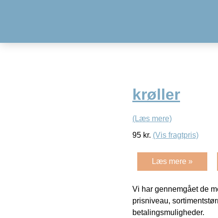
krøller
(Læs mere)
95
kr.
(Vis fragtpris)
Læs mere »
Vi har gennemgået de mes
prisniveau, sortimentstø
betalingsmuligheder.