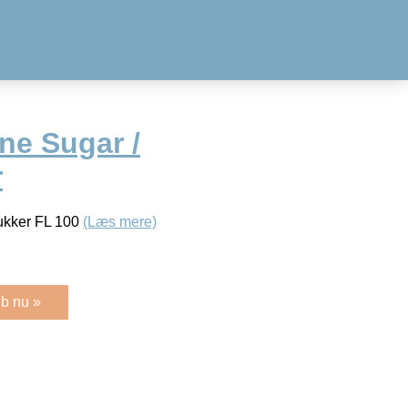
ne Sugar /
r
ukker FL 100
(Læs mere)
b nu »