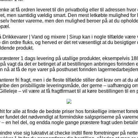
 at få ordren leveret til din privatbolig eller til adressen hvo
et, men samtidig vældig smart. Den mest letkøbte mulighed for l
u selv henter varerne, men den mulighed beroer på at du opholder 
opæl.
Drikkevarer | Vand og mixere | Sirup kan i nogle tilfælde være v
din ordre fluks, og herved er det ret væsentligt at du besigtige
ldende produkt.
præsterer 1 dags levering på utallige produkter, eksempelvis 1
på vagt da det er betinget af at bestillingen anbringes forinden e
an nå at få de nye varer på posthuset forinden lagermedarbejdern
terer fri fragt, men i de fleste tilfælde stiller det krav om at du a
 gribe den prisbilligste leveringsmåde, der gerne – uafhængig o
illeleje – vil være at få fragtfirmaet til at køre bestillingen til e
it for alle at finde de bedste priser hos forskellige internet forre
r fundet det nødvendigt at formindske salgspriserne på varerne 
 – en hel del, og endda nogle gange præstere fragt uden betali
dre vise sig lukrativt at checke indtil flere forretninger på nette