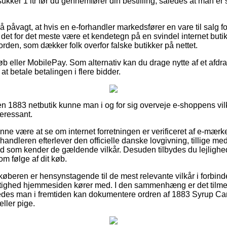
ker 1 ltr før du gennemfører din bestilling, således at man er s
å påvagt, at hvis en e-forhandler markedsfører en vare til salg fo
et for det meste være et kendetegn på en svindel internet butik
 orden, som dækker folk overfor falske butikker på nettet.
køb eller MobilePay. Som alternativ kan du drage nytte af et afdr
 at betale betalingen i flere bidder.
 1883 netbutik kunne man i og for sig overveje e-shoppens vilk
teressant.
ne være at se om internet forretningen er verificeret af e-mærke
forhandleren efterlever den officielle danske lovgivning, tillige m
d som kender de gældende vilkår. Desuden tilbydes du lejlighed 
om følge af dit køb.
 at køberen er hensynstagende til de mest relevante vilkår i forbi
tighed hjemmesiden kører med. I den sammenhæng er det tilmed 
åledes man i fremtiden kan dokumentere ordren af 1883 Syrup C
eller pige.