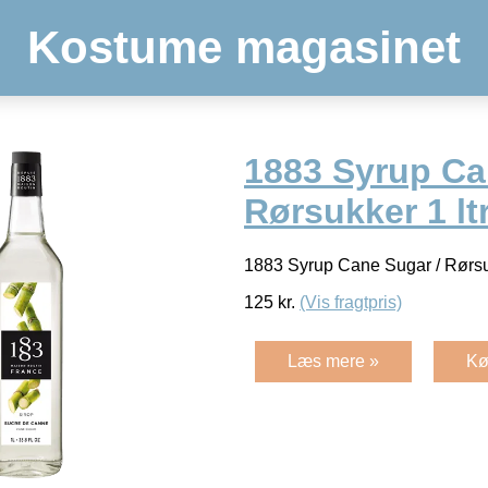
Kostume magasinet
1883 Syrup Ca
Rørsukker 1 lt
1883 Syrup Cane Sugar / Rørs
125
kr.
(Vis fragtpris)
Læs mere »
Kø