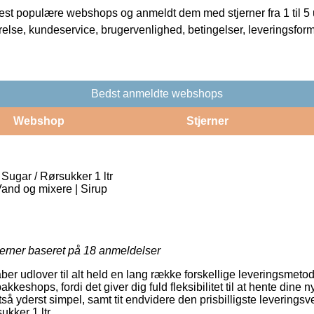
t populære webshops og anmeldt dem med stjerner fra 1 til 5 ud
rrelse, kundeservice, brugervenlighed, betingelser, leveringsfor
Bedst anmeldte webshops
Webshop
Stjerner
ugar / Rørsukker 1 ltr
Vand og mixere | Sirup
jerner baseret på
18
anmeldelser
er udlover til alt held en lang række forskellige leveringsmetod
kkeshops, fordi det giver dig fuld fleksibilitet til at hente dine 
tså yderst simpel, samt tit endvidere den prisbilligste leverings
kker 1 ltr.