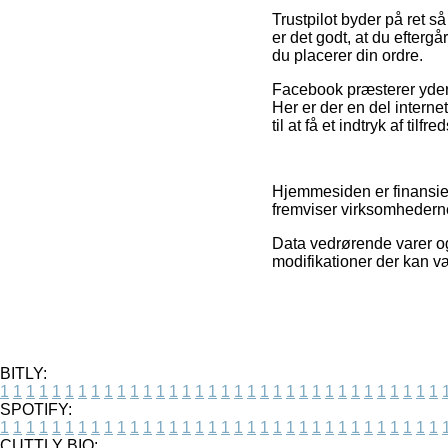
Trustpilot byder på ret 
er det godt, at du efter
du placerer din ordre.
Facebook præsterer yderme
Her er der en del intern
til at få et indtryk af til
Hjemmesiden er finansier
fremviser virksomhederne
Data vedrørende varer og
modifikationer der kan væ
BITLY:
1
1
1
1
1
1
1
1
1
1
1
1
1
1
1
1
1
1
1
1
1
1
1
1
1
1
1
1
1
1
1
1
1
1
SPOTIFY:
1
1
1
1
1
1
1
1
1
1
1
1
1
1
1
1
1
1
1
1
1
1
1
1
1
1
1
1
1
1
1
1
1
1
CUTTLY BIO: