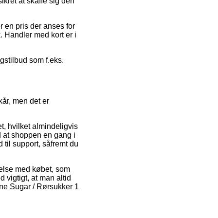
ikret at skaffe sig den
r en pris der anses for
. Handler med kort er i
agstilbud som f.eks.
år, men det er
t, hvilket almindeligvis
ed at shoppen en gang i
til support, såfremt du
ndelse med købet, som
vigtigt, at man altid
ane Sugar / Rørsukker 1