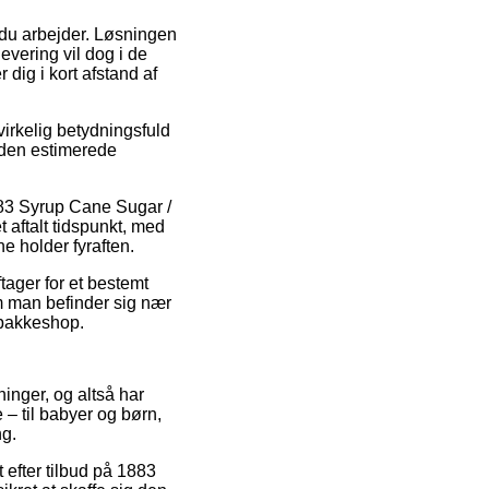
r du arbejder. Løsningen
evering vil dog i de
dig i kort afstand af
irkelig betydningsfuld
r den estimerede
883 Syrup Cane Sugar /
t aftalt tidspunkt, med
e holder fyraften.
ftager for et bestemt
m man befinder sig nær
n pakkeshop.
tninger, og altså har
– til babyer og børn,
ng.
t efter tilbud på 1883