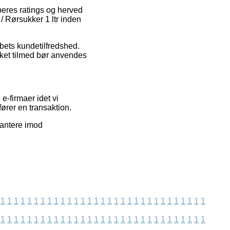
beres ratings og herved
/ Rørsukker 1 ltr inden
abets kundetilfredshed.
lket tilmed bør anvendes
-firmaer idet vi
ører en transaktion.
rantere imod
1
1
1
1
1
1
1
1
1
1
1
1
1
1
1
1
1
1
1
1
1
1
1
1
1
1
1
1
1
1
1
1
1
1
1
1
1
1
1
1
1
1
1
1
1
1
1
1
1
1
1
1
1
1
1
1
1
1
1
1
1
1