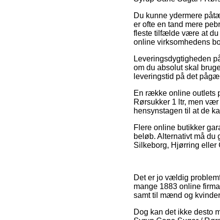
Du kunne ydermere påtænke
er ofte en tand mere pebr
fleste tilfælde være at d
online virksomhedens b
Leveringsdygtigheden på 
om du absolut skal bruge 
leveringstid på det pågæ
En række online outlets 
Rørsukker 1 ltr, men vær 
hensynstagen til at de k
Flere online butikker garan
beløb. Alternativt må du
Silkeborg, Hjørring eller G
Det er jo vældig problemfr
mange 1883 online firmae
samt til mænd og kvinder
Dog kan det ikke desto min