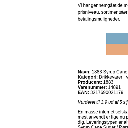
Vi har gennemgået de mes
prisniveau, sortimentstø
betalingsmuligheder.
Navn:
1883 Syrup Cane S
Kategori:
Drikkevarer | 
Producent:
1883
Varenummer:
14891
EAN:
3217690021179
Vurderet til
3.9
ud af 5 st
En masse internet selskab
mest anvendt er lige nu pa
dig. Leveringstypen er al
Syrup Cane Sugar / Rørsu