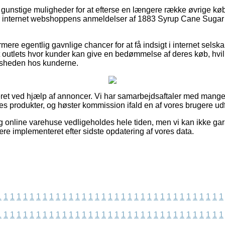
så gunstige muligheder for at efterse en længere række øvrige kø
går internet webshoppens anmeldelser af 1883 Syrup Cane Sugar 
re egentlig gavnlige chancer for at få indsigt i internet selsk
et outlets hvor kunder kan give en bedømmelse af deres køb, hvi
fredsheden hos kunderne.
et ved hjælp af annoncer. Vi har samarbejdsaftaler med mange e
s produkter, og høster kommission ifald en af vores brugere udf
 online varehuse vedligeholdes hele tiden, men vi kan ikke ga
re implementeret efter sidste opdatering af vores data.
1
1
1
1
1
1
1
1
1
1
1
1
1
1
1
1
1
1
1
1
1
1
1
1
1
1
1
1
1
1
1
1
1
1
1
1
1
1
1
1
1
1
1
1
1
1
1
1
1
1
1
1
1
1
1
1
1
1
1
1
1
1
1
1
1
1
1
1
1
1