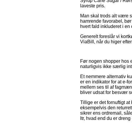
Syrup Cane Sugar / Rørsuk
laveste pris.
Man skal trods alt være s
hamrende favorabel, bør d
hvert fald inkluderet i en
Generelt foreslår vi kort
ViaBill, når du higer efter
Før nogen shopper hos en
naturligvis ikke særlig in
Et nemmere alternativ kun
er en indikator for at e-
mellem ses til af fagmæn
bliver udsat for besvær s
Tillige er det fornuftigt
eksempelvis den returret
sikrer ens ordremail, s
ltr, hvad end du er dreng 